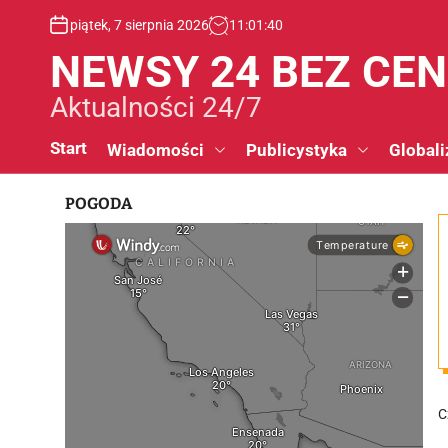
S
piątek, 7 sierpnia 2026
11
:
01
:
41
k
i
NEWSY 24 BEZ CE
p
t
Aktualności 24/7
o
c
Start
Wiadomości
Publicystyka
Globali
o
n
POGODA
t
e
n
t
C