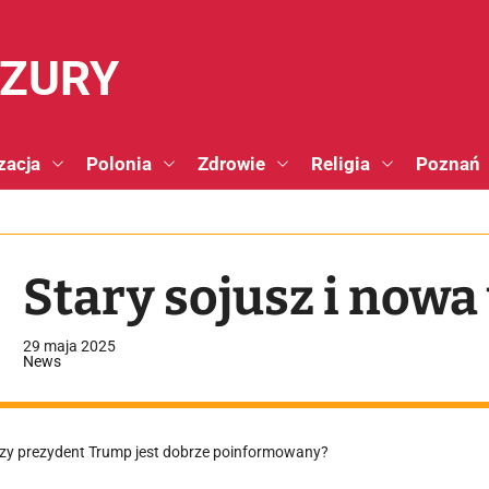
NZURY
zacja
Polonia
Zdrowie
Religia
Poznań
Stary sojusz i nowa
29 maja 2025
News
zy prezydent Trump jest dobrze poinformowany?