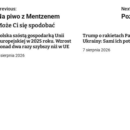
revious:
Next
N
Na piwo z Mentzenem
Po
a
Może Ci się spodobać
w
olska szóstą gospodarką Unii
Trump o rakietach Pa
uropejskiej w 2025 roku. Wzrost
Ukrainy: Sami ich p
onad dwa razy szybszy niż w UE
7 sierpnia 2026
g
 sierpnia 2026
a
c
a
w
p