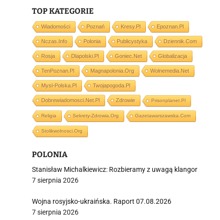
i
TOP KATEGORIE
Wiadomości
Poznań
Kresy.pl
Epoznan.pl
Nczas.info
Polonia
Publicystyka
Dziennik.com
Rosja
Dlapolski.pl
Goniec.net
Globalizacja
TenPoznan.pl
Magnapolonia.org
Wolnemedia.net
Mysl-Polska.pl
Twojapogoda.pl
Dobrewiadomosci.net.pl
Zdrowie
Prisonplanet.pl
Religia
Sekrety-Zdrowia.org
Gazetawarszawska.com
Stolikwolnosci.org
POLONIA
Stanisław Michalkiewicz: Rozbieramy z uwagą klangor
7 sierpnia 2026
Wojna rosyjsko-ukraińska. Raport 07.08.2026
7 sierpnia 2026