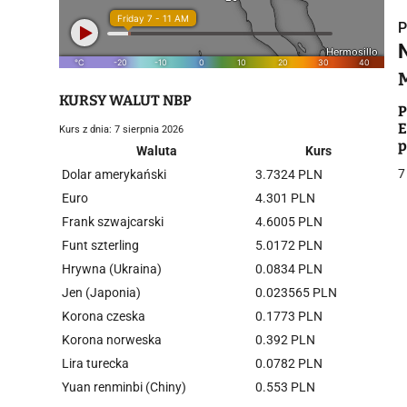
P
KURSY WALUT NBP
P
E
Kurs z dnia: 7 sierpnia 2026
i
p
Waluta
Kurs
7
Dolar amerykański
3.7324 PLN
Euro
4.301 PLN
Frank szwajcarski
4.6005 PLN
Funt szterling
5.0172 PLN
Hrywna (Ukraina)
0.0834 PLN
j
Jen (Japonia)
0.023565 PLN
Korona czeska
0.1773 PLN
Korona norweska
0.392 PLN
Lira turecka
0.0782 PLN
Yuan renminbi (Chiny)
0.553 PLN