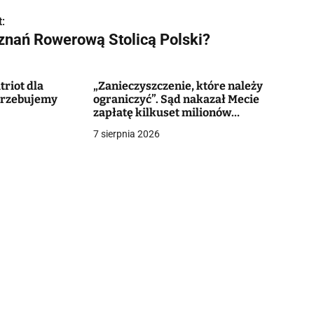
:
znań Rowerową Stolicą Polski?
triot dla
„Zanieczyszczenie, które należy
otrzebujemy
ograniczyć”. Sąd nakazał Mecie
zapłatę kilkuset milionów
dolarów. Koncern zapowiada
7 sierpnia 2026
odwołanie