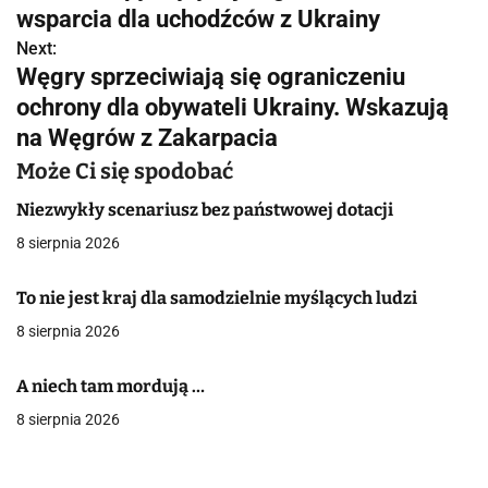
a
wsparcia dla uchodźców z Ukrainy
w
Next:
Węgry sprzeciwiają się ograniczeniu
i
ochrony dla obywateli Ukrainy. Wskazują
g
na Węgrów z Zakarpacia
a
Może Ci się spodobać
c
Niezwykły scenariusz bez państwowej dotacji
8 sierpnia 2026
j
a
To nie jest kraj dla samodzielnie myślących ludzi
8 sierpnia 2026
w
p
A niech tam mordują …
i
8 sierpnia 2026
s