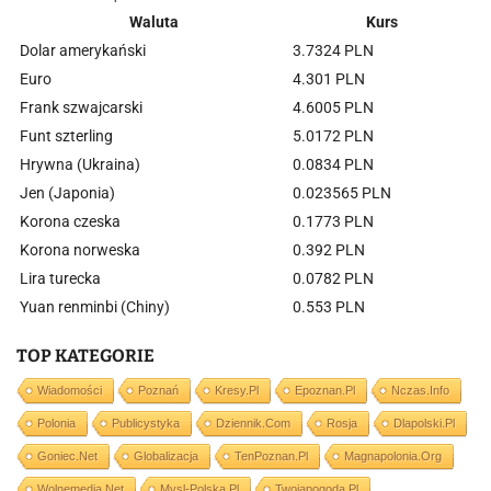
Waluta
Kurs
Dolar amerykański
3.7324 PLN
Euro
4.301 PLN
Frank szwajcarski
4.6005 PLN
Funt szterling
5.0172 PLN
Hrywna (Ukraina)
0.0834 PLN
Jen (Japonia)
0.023565 PLN
Korona czeska
0.1773 PLN
Korona norweska
0.392 PLN
Lira turecka
0.0782 PLN
Yuan renminbi (Chiny)
0.553 PLN
TOP KATEGORIE
Wiadomości
Poznań
Kresy.pl
Epoznan.pl
Nczas.info
Polonia
Publicystyka
Dziennik.com
Rosja
Dlapolski.pl
Goniec.net
Globalizacja
TenPoznan.pl
Magnapolonia.org
Wolnemedia.net
Mysl-Polska.pl
Twojapogoda.pl