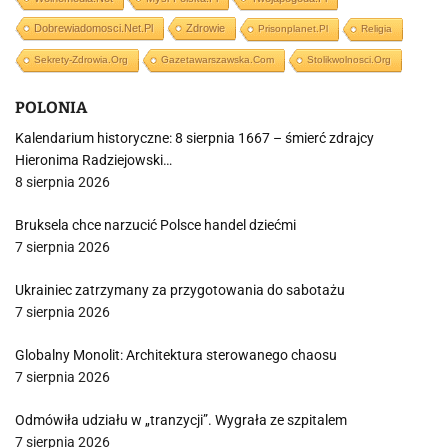
Dobrewiadomosci.net.pl
Zdrowie
Prisonplanet.pl
Religia
Sekrety-Zdrowia.org
Gazetawarszawska.com
Stolikwolnosci.org
POLONIA
Kalendarium historyczne: 8 sierpnia 1667 – śmierć zdrajcy
Hieronima Radziejowski…
8 sierpnia 2026
Bruksela chce narzucić Polsce handel dziećmi
7 sierpnia 2026
Ukrainiec zatrzymany za przygotowania do sabotażu
7 sierpnia 2026
Globalny Monolit: Architektura sterowanego chaosu
7 sierpnia 2026
Odmówiła udziału w „tranzycji”. Wygrała ze szpitalem
7 sierpnia 2026