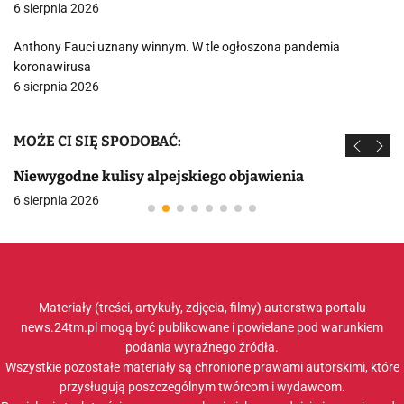
6 sierpnia 2026
Anthony Fauci uznany winnym. W tle ogłoszona pandemia
koronawirusa
6 sierpnia 2026
MOŻE CI SIĘ SPODOBAĆ:
Niewygodne kulisy alpejskiego objawienia
6 sierpnia 2026
Materiały (treści, artykuły, zdjęcia, filmy) autorstwa portalu
news.24tm.pl mogą być publikowane i powielane pod warunkiem
podania wyraźnego źródła.
Wszystkie pozostałe materiały są chronione prawami autorskimi, które
przysługują poszczególnym twórcom i wydawcom.