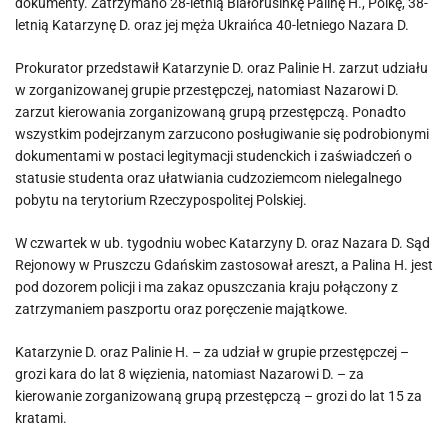
dokumenty. Zatrzymano 28-letnią Białorusinkę Palinę H., Polkę, 38-
letnią Katarzynę D. oraz jej męża Ukraińca 40-letniego Nazara D.
Prokurator przedstawił Katarzynie D. oraz Palinie H. zarzut udziału
w zorganizowanej grupie przestępczej, natomiast Nazarowi D.
zarzut kierowania zorganizowaną grupą przestępczą. Ponadto
wszystkim podejrzanym zarzucono posługiwanie się podrobionymi
dokumentami w postaci legitymacji studenckich i zaświadczeń o
statusie studenta oraz ułatwiania cudzoziemcom nielegalnego
pobytu na terytorium Rzeczypospolitej Polskiej.
W czwartek w ub. tygodniu wobec Katarzyny D. oraz Nazara D. Sąd
Rejonowy w Pruszczu Gdańskim zastosował areszt, a Palina H. jest
pod dozorem policji i ma zakaz opuszczania kraju połączony z
zatrzymaniem paszportu oraz poręczenie majątkowe.
Katarzynie D. oraz Palinie H. – za udział w grupie przestępczej –
grozi kara do lat 8 więzienia, natomiast Nazarowi D. – za
kierowanie zorganizowaną grupą przestępczą – grozi do lat 15 za
kratami.