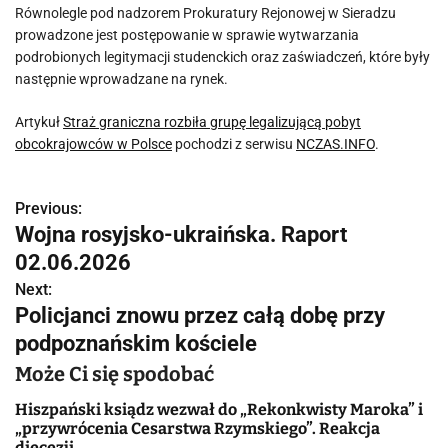
Równolegle pod nadzorem Prokuratury Rejonowej w Sieradzu
prowadzone jest postępowanie w sprawie wytwarzania
podrobionych legitymacji studenckich oraz zaświadczeń, które były
następnie wprowadzane na rynek.
Artykuł
Straż graniczna rozbiła grupę legalizującą pobyt
obcokrajowców w Polsce
pochodzi z serwisu
NCZAS.INFO
.
Previous:
N
Wojna rosyjsko-ukraińska. Raport
a
02.06.2026
w
Next:
Policjanci znowu przez całą dobę przy
i
podpoznańskim kościele
g
Może Ci się spodobać
a
Hiszpański ksiądz wezwał do „Rekonkwisty Maroka” i
„przywrócenia Cesarstwa Rzymskiego”. Reakcja
c
diecezji