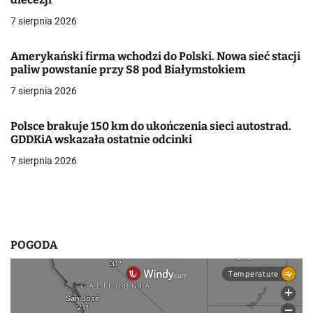
j
7 sierpnia 2026
a
Amerykański firma wchodzi do Polski. Nowa sieć stacji
paliw powstanie przy S8 pod Białymstokiem
w
7 sierpnia 2026
p
i
Polsce brakuje 150 km do ukończenia sieci autostrad.
GDDKiA wskazała ostatnie odcinki
s
7 sierpnia 2026
u
POGODA