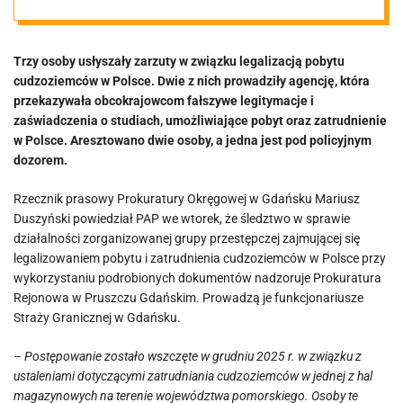
obcokrajowców
Trzy osoby usłyszały zarzuty w związku legalizacją pobytu
w Polsce
cudzoziemców w Polsce. Dwie z nich prowadziły agencję, która
przekazywała obcokrajowcom fałszywe legitymacje i
zaświadczenia o studiach, umożliwiające pobyt oraz zatrudnienie
w Polsce. Aresztowano dwie osoby, a jedna jest pod policyjnym
dozorem.
Rzecznik prasowy Prokuratury Okręgowej w Gdańsku Mariusz
Duszyński powiedział PAP we wtorek, że śledztwo w sprawie
działalności zorganizowanej grupy przestępczej zajmującej się
legalizowaniem pobytu i zatrudnienia cudzoziemców w Polsce przy
wykorzystaniu podrobionych dokumentów nadzoruje Prokuratura
Rejonowa w Pruszczu Gdańskim. Prowadzą je funkcjonariusze
Straży Granicznej w Gdańsku.
– Postępowanie zostało wszczęte w grudniu 2025 r. w związku z
ustaleniami dotyczącymi zatrudniania cudzoziemców w jednej z hal
magazynowych na terenie województwa pomorskiego. Osoby te