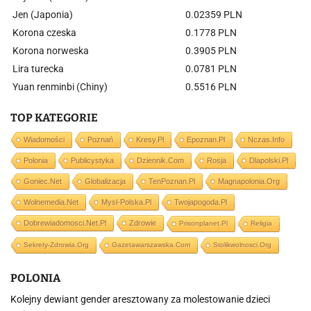
Jen (Japonia)
0.02359 PLN
Korona czeska
0.1778 PLN
Korona norweska
0.3905 PLN
Lira turecka
0.0781 PLN
Yuan renminbi (Chiny)
0.5516 PLN
TOP KATEGORIE
Wiadomości
Poznań
Kresy.pl
Epoznan.pl
Nczas.info
Polonia
Publicystyka
Dziennik.com
Rosja
Dlapolski.pl
Goniec.net
Globalizacja
TenPoznan.pl
Magnapolonia.org
Wolnemedia.net
Mysl-Polska.pl
Twojapogoda.pl
Dobrewiadomosci.net.pl
Zdrowie
Prisonplanet.pl
Religia
Sekrety-Zdrowia.org
Gazetawarszawska.com
Stolikwolnosci.org
POLONIA
Kolejny dewiant gender aresztowany za molestowanie dzieci