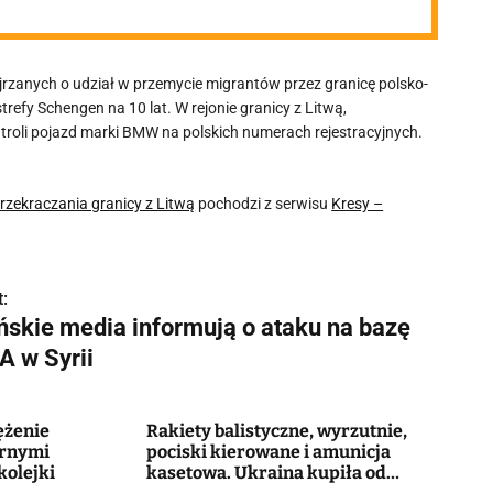
rzanych o udział w przemycie migrantów przez granicę polsko-
trefy Schengen na 10 lat. W rejonie granicy z Litwą,
ntroli pojazd marki BMW na polskich numerach rejestracyjnych.
rzekraczania granicy z Litwą
pochodzi z serwisu
Kresy –
:
ańskie media informują o ataku na bazę
A w Syrii
ężenie
Rakiety balistyczne, wyrzutnie,
arnymi
pociski kierowane i amunicja
kolejki
kasetowa. Ukraina kupiła od