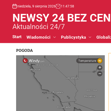
S
niedziela, 9 sierpnia 2026
11
:
47
:
59
k
i
NEWSY 24 BEZ CE
p
t
Aktualności 24/7
o
c
Start
Wiadomości
Publicystyka
Globali
o
n
POGODA
t
e
n
t