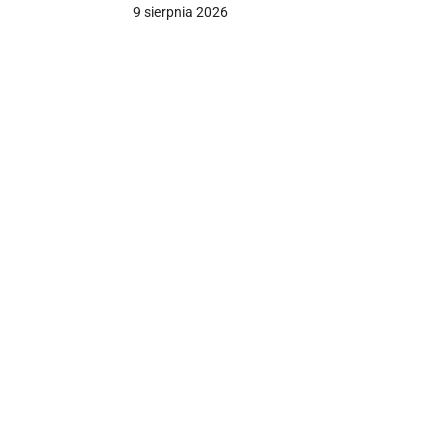
Turcji potężny pakiet uzbrojenia
9 sierpnia 2026