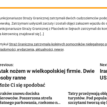
unkcjonariusze Straży Granicznej zatrzymali dwóch cudzoziemców podej
itewską. Zatrzymani usłyszeli zarzuty i zostali objęci zakazem wjazdu do s
unkcjonariusze Straży Granicznej z Placówki w Sejnach zatrzymali do ko
a kierownicą znajdował się […]
rtykuł
Straż Graniczna zatrzymała kolejnych pomocników nielegalnego p
iadomości, wydarzenia, aktualności, newsy
.
revious:
Next
N
Atak nożem w wielkopolskiej firmie. Dwie
Ir
a
osoby ranne
US
w
Może Ci się spodobać
raków znowu dociska
Tatry przeżywają obl
ierowców. Poszerzona strefa
turystów. Pod popul
g
łatnego parkowania, rzekomo na
szczytami tworzą się 