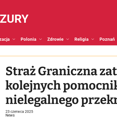
NZURY
zacja
Polonia
Zdrowie
Religia
Poznań
Straż Graniczna za
kolejnych pomocn
nielegalnego przek
z Litwą
23 czerwca 2025
News