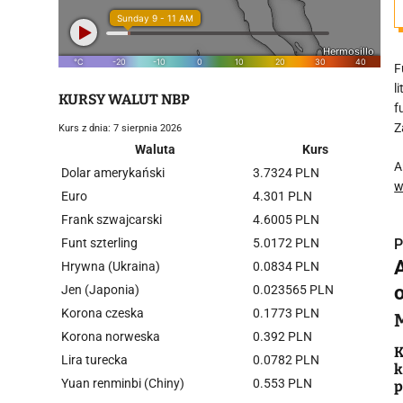
F
l
KURSY WALUT NBP
f
Z
Kurs z dnia: 7 sierpnia 2026
Waluta
Kurs
A
Dolar amerykański
3.7324 PLN
w
Euro
4.301 PLN
Frank szwajcarski
4.6005 PLN
Funt szterling
5.0172 PLN
P
Hrywna (Ukraina)
0.0834 PLN
Jen (Japonia)
0.023565 PLN
Korona czeska
0.1773 PLN
Korona norweska
0.392 PLN
i
K
Lira turecka
0.0782 PLN
k
Yuan renminbi (Chiny)
0.553 PLN
p