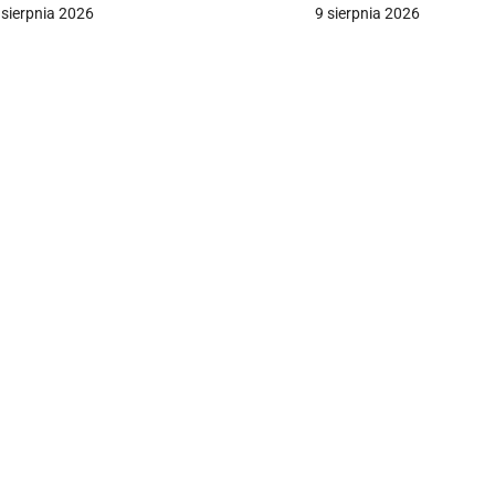
rośbę mieszkańców
 sierpnia 2026
9 sierpnia 2026
a
c
a
w
p
s
u