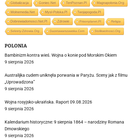
Globalizacja
Goniec.net
TenPoznan.pl
Magnapolonia.org
Wolnemedia.net
Mysl-Polska.pl
Twojapogoda.pl
Dobrewiadomosci.net.pl
Zdrowie
Prisonplanet.pl
Religia
Sekrety-Zdrowia.org
Gazetawarszawska.com
Stolikwolnosci.org
POLONIA
Bambinizm kontra wieś. Wojna o konie pod Morskim Okiem
9 sierpnia 2026
Australijka cudem uniknęła porwania w Paryżu. Sceny jak z filmu
„Uprowadzona”
9 sierpnia 2026
Wojna rosyjsko-ukraińska. Raport 09.08.2026
9 sierpnia 2026
Kalendarium historyczne: 9 sierpnia 1864 – narodziny Romana
Dmowskiego
9 sierpnia 2026