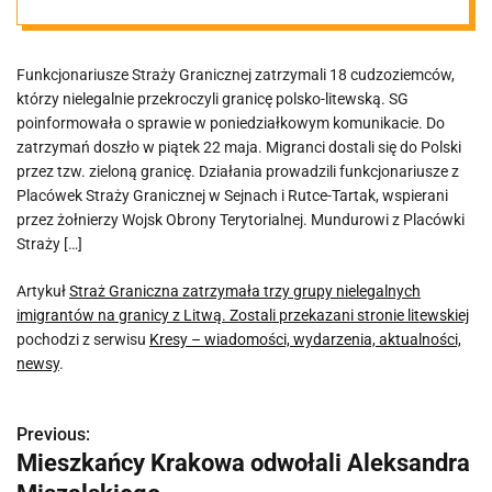
nielegalnych
Funkcjonariusze Straży Granicznej zatrzymali 18 cudzoziemców,
imigrantów na
którzy nielegalnie przekroczyli granicę polsko-litewską. SG
poinformowała o sprawie w poniedziałkowym komunikacie. Do
granicy z Litwą.
zatrzymań doszło w piątek 22 maja. Migranci dostali się do Polski
przez tzw. zieloną granicę. Działania prowadzili funkcjonariusze z
Placówek Straży Granicznej w Sejnach i Rutce-Tartak, wspierani
Zostali
przez żołnierzy Wojsk Obrony Terytorialnej. Mundurowi z Placówki
Straży […]
przekazani
Artykuł
Straż Graniczna zatrzymała trzy grupy nielegalnych
imigrantów na granicy z Litwą. Zostali przekazani stronie litewskiej
stronie
pochodzi z serwisu
Kresy – wiadomości, wydarzenia, aktualności,
newsy
.
litewskiej
Previous:
N
Mieszkańcy Krakowa odwołali Aleksandra
a