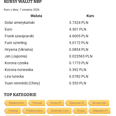
KURSY WALUT NBP
Kurs z dnia: 7 sierpnia 2026
Waluta
Kurs
Dolar amerykański
3.7324 PLN
Euro
4.301 PLN
Frank szwajcarski
4.6005 PLN
Funt szterling
5.0172 PLN
Hrywna (Ukraina)
0.0834 PLN
Jen (Japonia)
0.023565 PLN
Korona czeska
0.1773 PLN
Korona norweska
0.392 PLN
Lira turecka
0.0782 PLN
Yuan renminbi (Chiny)
0.553 PLN
TOP KATEGORIE
Wiadomości
Poznań
Kresy.pl
Epoznan.pl
Nczas.info
Polonia
Publicystyka
Dziennik.com
Rosja
Dlapolski.pl