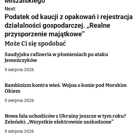
Miszalskiego
w
Next:
Podatek od kaucji z opakowań i rejestracja
i
działalności gospodarczej. „Realne
g
przysporzenie majątkowe”
a
Może Ci się spodobać
c
Saudyjska rafineria w płomieniach po ataku
Jemeńczyków
j
9 sierpnia 2026
a
Bambinizm kontra wieś. Wojna o konie pod Morskim
w
Okiem
9 sierpnia 2026
p
i
Nowa fala uchodźców z Ukrainy jeszcze w tym roku?
Zeleński: „Wszystkie elektrownie uszkodzone”
s
9 sierpnia 2026
u