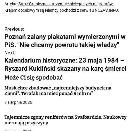
Artykuł
Straż Graniczna zatrzymuje nielegalnych migrantów.
Krajem docelowym są Niemcy
pochodzi z serwisu
NCZAS.INFO
.
Previous:
N
Poznań zalany plakatami wymierzonymi w
a
PiS. "Nie chcemy powrotu takiej władzy"
w
Next:
Kalendarium historyczne: 23 maja 1984 –
i
Ryszard Kukliński skazany na karę śmierci
g
Może Ci się spodobać
a
Musk chce zbudować „najcenniejszy budynek na
Ziemi”. Terafab ma mieć ponad 9 mln m²
c
7 sierpnia 2026
j
Tajemnicze zgony reniferów na Svalbardzie. Naukowcy
a
nie znają przyczyny
w