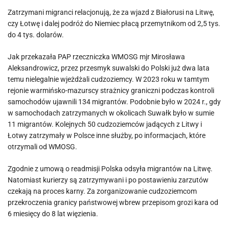
Zatrzymani migranci relacjonują, że za wjazd z Białorusi na Litwę,
czy Łotwę i dalej podróż do Niemiec płacą przemytnikom od 2,5 tys.
do 4 tys. dolarów.
Jak przekazała PAP rzeczniczka WMOSG mjr Mirosława
Aleksandrowicz, przez przesmyk suwalski do Polski już dwa lata
temu nielegalnie wjeżdżali cudzoziemcy. W 2023 roku w tamtym
rejonie warmińsko-mazurscy strażnicy graniczni podczas kontroli
samochodów ujawnili 134 migrantów. Podobnie było w 2024 r., gdy
w samochodach zatrzymanych w okolicach Suwałk było w sumie
11 migrantów. Kolejnych 50 cudzoziemców jadących z Litwy i
Łotwy zatrzymały w Polsce inne służby, po informacjach, które
otrzymali od WMOSG.
Zgodnie z umową o readmisji Polska odsyła migrantów na Litwę.
Natomiast kurierzy są zatrzymywani i po postawieniu zarzutów
czekają na proces karny. Za zorganizowanie cudzoziemcom
przekroczenia granicy państwowej wbrew przepisom grozi kara od
6 miesięcy do 8 lat więzienia.