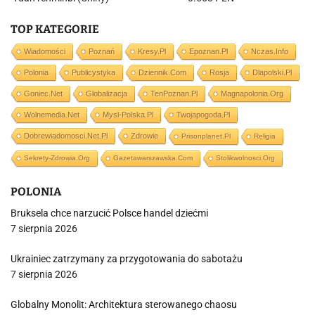
TOP KATEGORIE
Wiadomości
Poznań
Kresy.pl
Epoznan.pl
Nczas.info
Polonia
Publicystyka
Dziennik.com
Rosja
Dlapolski.pl
Goniec.net
Globalizacja
TenPoznan.pl
Magnapolonia.org
Wolnemedia.net
Mysl-Polska.pl
Twojapogoda.pl
Dobrewiadomosci.net.pl
Zdrowie
Prisonplanet.pl
Religia
Sekrety-Zdrowia.org
Gazetawarszawska.com
Stolikwolnosci.org
POLONIA
Bruksela chce narzucić Polsce handel dziećmi
7 sierpnia 2026
Ukrainiec zatrzymany za przygotowania do sabotażu
7 sierpnia 2026
Globalny Monolit: Architektura sterowanego chaosu