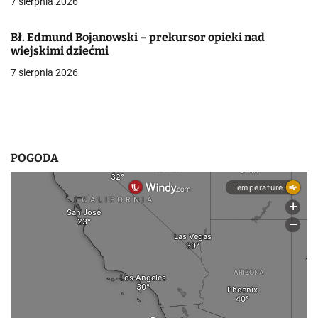
7 sierpnia 2026
p
Bł. Edmund Bojanowski – prekursor opieki nad
i
wiejskimi dziećmi
7 sierpnia 2026
s
u
POGODA