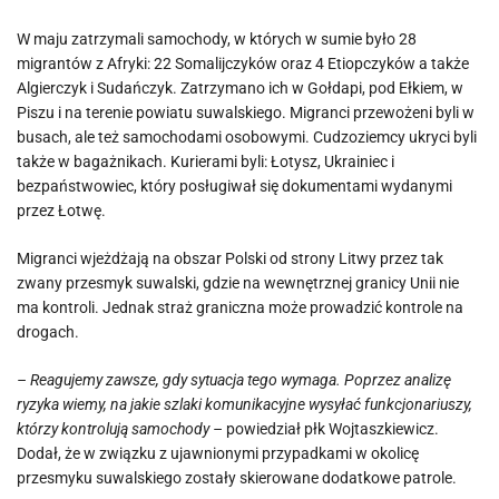
W maju zatrzymali samochody, w których w sumie było 28
migrantów z Afryki: 22 Somalijczyków oraz 4 Etiopczyków a także
Algierczyk i Sudańczyk. Zatrzymano ich w Gołdapi, pod Ełkiem, w
Piszu i na terenie powiatu suwalskiego. Migranci przewożeni byli w
busach, ale też samochodami osobowymi. Cudzoziemcy ukryci byli
także w bagażnikach. Kurierami byli: Łotysz, Ukrainiec i
bezpaństwowiec, który posługiwał się dokumentami wydanymi
przez Łotwę.
Migranci wjeżdżają na obszar Polski od strony Litwy przez tak
zwany przesmyk suwalski, gdzie na wewnętrznej granicy Unii nie
ma kontroli. Jednak straż graniczna może prowadzić kontrole na
drogach.
– Reagujemy zawsze, gdy sytuacja tego wymaga. Poprzez analizę
ryzyka wiemy, na jakie szlaki komunikacyjne wysyłać funkcjonariuszy,
którzy kontrolują samochody –
powiedział płk Wojtaszkiewicz.
Dodał, że w związku z ujawnionymi przypadkami w okolicę
przesmyku suwalskiego zostały skierowane dodatkowe patrole.