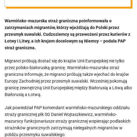
migrantów.
Warmińsko-mazurska straż graniczna poinformowała o
Krajem
zatrzymaniach migrantów, którzy wjeżdżają do Polski przez
przesmyk suwalski. Cudzoziemcy są przewożeni przez kurierów z
docelowym są
Łotwy i Litwy, a ich krajem docelowym są Niemcy – podała PAP
straż graniczna.
Niemcy
Migranci próbują dostać się do krajów Unii Europejskiej nie tylko
przez polsko-białoruską granicę. Warmińsko-mazurska straż
graniczna informuje, że migranci próbują także wjechać do krajów
Europy Zachodniej przez przesmyk suwalski. Wcześniej pokonują
granicę zewnętrzną Unii Europejskiej między Białorusią a Litwą albo
Białorusią a Łotwą.
Jak powiedział PAP komendant warmińsko-mazurskiego oddziału
straży granicznej płk SG Daniel Wojtaszkiewicz, warmińsko-
mazurscy funkcjonariusze straży granicznej wspierając podlaskich
strażników granicznych zatrzymują nielegalnych migrantów w
pobliżu przesmyku suwalskiego.