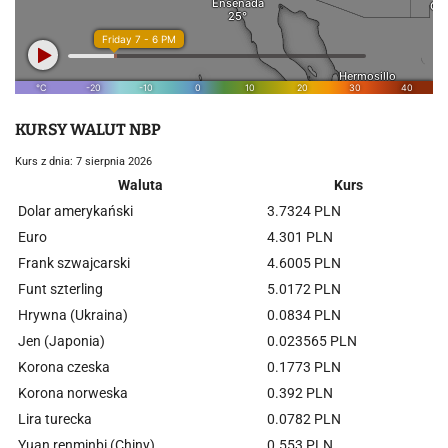
KURSY WALUT NBP
Kurs z dnia: 7 sierpnia 2026
Waluta
Kurs
Dolar amerykański
3.7324 PLN
Euro
4.301 PLN
Frank szwajcarski
4.6005 PLN
Funt szterling
5.0172 PLN
Hrywna (Ukraina)
0.0834 PLN
Jen (Japonia)
0.023565 PLN
Korona czeska
0.1773 PLN
Korona norweska
0.392 PLN
Lira turecka
0.0782 PLN
Yuan renminbi (Chiny)
0.553 PLN