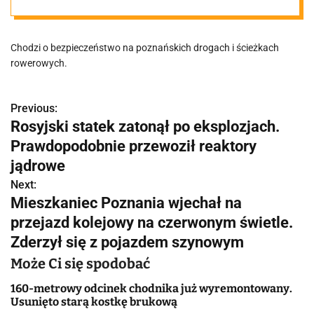
użytkowników
Chodzi o bezpieczeństwo na poznańskich drogach i ścieżkach
hulajnóg
rowerowych.
Previous:
N
Rosyjski statek zatonął po eksplozjach.
a
Prawdopodobnie przewoził reaktory
w
jądrowe
Next:
i
Mieszkaniec Poznania wjechał na
g
przejazd kolejowy na czerwonym świetle.
Zderzył się z pojazdem szynowym
a
Może Ci się spodobać
c
160-metrowy odcinek chodnika już wyremontowany.
j
Usunięto starą kostkę brukową