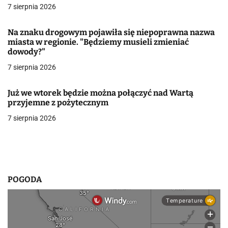
a
7 sierpnia 2026
w
Na znaku drogowym pojawiła się niepoprawna nazwa
miasta w regionie. "Będziemy musieli zmieniać
p
dowody?"
i
7 sierpnia 2026
s
Już we wtorek będzie można połączyć nad Wartą
u
przyjemne z pożytecznym
7 sierpnia 2026
POGODA