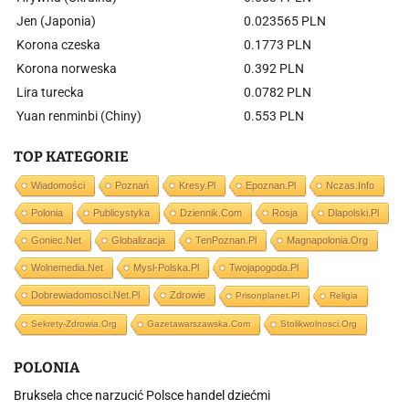
Jen (Japonia)
0.023565 PLN
Korona czeska
0.1773 PLN
Korona norweska
0.392 PLN
Lira turecka
0.0782 PLN
Yuan renminbi (Chiny)
0.553 PLN
TOP KATEGORIE
Wiadomości
Poznań
Kresy.pl
Epoznan.pl
Nczas.info
Polonia
Publicystyka
Dziennik.com
Rosja
Dlapolski.pl
Goniec.net
Globalizacja
TenPoznan.pl
Magnapolonia.org
Wolnemedia.net
Mysl-Polska.pl
Twojapogoda.pl
Dobrewiadomosci.net.pl
Zdrowie
Prisonplanet.pl
Religia
Sekrety-Zdrowia.org
Gazetawarszawska.com
Stolikwolnosci.org
POLONIA
Bruksela chce narzucić Polsce handel dziećmi