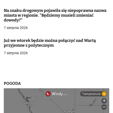
w
Na znaku drogowym pojawiła się niepoprawna nazwa
miasta w regionie. "Będziemy musieli zmieniać
p
dowody?"
i
7 sierpnia 2026
s
Już we wtorek będzie można połączyć nad Wartą
u
przyjemne z pożytecznym
7 sierpnia 2026
POGODA