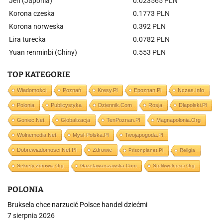
Jen (Japonia)
0.023565 PLN
Korona czeska
0.1773 PLN
Korona norweska
0.392 PLN
Lira turecka
0.0782 PLN
Yuan renminbi (Chiny)
0.553 PLN
TOP KATEGORIE
Wiadomości
Poznań
Kresy.pl
Epoznan.pl
Nczas.info
Polonia
Publicystyka
Dziennik.com
Rosja
Dlapolski.pl
Goniec.net
Globalizacja
TenPoznan.pl
Magnapolonia.org
Wolnemedia.net
Mysl-Polska.pl
Twojapogoda.pl
Dobrewiadomosci.net.pl
Zdrowie
Prisonplanet.pl
Religia
Sekrety-Zdrowia.org
Gazetawarszawska.com
Stolikwolnosci.org
POLONIA
Bruksela chce narzucić Polsce handel dziećmi
7 sierpnia 2026