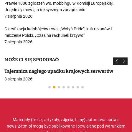
Prawie 1000 zgłoszeń ws. mobbingu w Komisji Europejskiej.
Urzędnicy mówią o toksycznym zarządzaniu
7 sierpnia 2026
Gloryfikacja ludobójców trwa. „Wołyń Pride”, kult rezunów i
milczenie Polski. „Czas na rachunek krzywd”
7 sierpnia 2026
MOŻE CI SIĘ SPODOBAĆ:
Tajemnica nagłego upadku krajowych serwerów
8 sierpnia 2026
Materiały (treści, artykuły, zdjęcia, filmy) autorstwa portalu
news.24tm.pl mogą być publikowane i powielane pod warunkiem