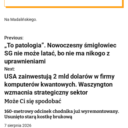
ulicy. "Co się
Na Madalińskiego.
stało?"
Previous:
N
„To patologia”. Nowoczesny śmigłowiec
a
SG nie może latać, bo nie ma nikogo z
w
uprawnieniami
Next:
i
USA zainwestują 2 mld dolarów w firmy
g
komputerów kwantowych. Waszyngton
wzmacnia strategiczny sektor
a
Może Ci się spodobać
c
160-metrowy odcinek chodnika już wyremontowany.
j
Usunięto starą kostkę brukową
a
7 sierpnia 2026