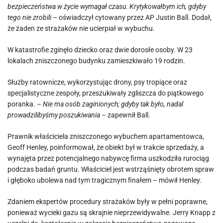
bezpieczeństwa w życie wymagał czasu. Krytykowałbym ich, gdyby
tego nie zrobili –
oświadczył cytowany przez AP Justin Ball. Dodał,
że żaden ze strażaków nie ucierpiał w wybuchu.
W katastrofie zginęło dziecko oraz dwie dorosłe osoby. W 23
lokalach zniszczonego budynku zamieszkiwało 19 rodzin.
Służby ratownicze, wykorzystując drony, psy tropiące oraz
specjalistyczne zespoły, przeszukiwały zgliszcza do piątkowego
poranka.
– Nie ma osób zaginionych; gdyby tak było, nadal
prowadzilibyśmy poszukiwania –
zapewnił Ball.
Prawnik właściciela zniszczonego wybuchem apartamentowca,
Geoff Henley, poinformował, że obiekt był w trakcie sprzedaży, a
wynajęta przez potencjalnego nabywcę firma uszkodziła rurociąg
podczas badań gruntu. Właściciel jest wstrząśnięty obrotem spraw
i głęboko ubolewa nad tym tragicznym finałem – mówił Henley.
Zdaniem ekspertów procedury strażaków były w pełni poprawne,
ponieważ wycieki gazu są skrajnie nieprzewidywalne. Jerry Knapp z