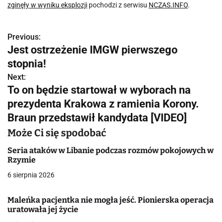
zginęły w wyniku eksplozji
pochodzi z serwisu
NCZAS.INFO
.
Previous:
N
Jest ostrzeżenie IMGW pierwszego
a
stopnia!
w
Next:
To on będzie startował w wyborach na
i
prezydenta Krakowa z ramienia Korony.
g
Braun przedstawił kandydata [VIDEO]
a
Może Ci się spodobać
c
Seria ataków w Libanie podczas rozmów pokojowych w
Rzymie
j
6 sierpnia 2026
a
Maleńka pacjentka nie mogła jeść. Pionierska operacja
w
uratowała jej życie