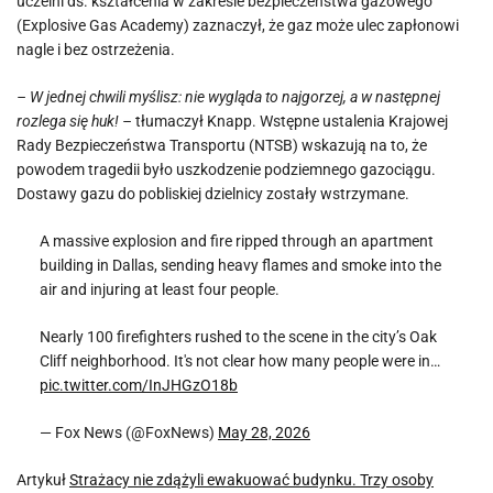
uczelni ds. kształcenia w zakresie bezpieczeństwa gazowego
(Explosive Gas Academy) zaznaczył, że gaz może ulec zapłonowi
nagle i bez ostrzeżenia.
– W jednej chwili myślisz: nie wygląda to najgorzej, a w następnej
rozlega się huk! –
tłumaczył Knapp. Wstępne ustalenia Krajowej
Rady Bezpieczeństwa Transportu (NTSB) wskazują na to, że
powodem tragedii było uszkodzenie podziemnego gazociągu.
Dostawy gazu do pobliskiej dzielnicy zostały wstrzymane.
A massive explosion and fire ripped through an apartment
building in Dallas, sending heavy flames and smoke into the
air and injuring at least four people.
Nearly 100 firefighters rushed to the scene in the city’s Oak
Cliff neighborhood. It's not clear how many people were in…
pic.twitter.com/InJHGzO18b
— Fox News (@FoxNews)
May 28, 2026
Artykuł
Strażacy nie zdążyli ewakuować budynku. Trzy osoby