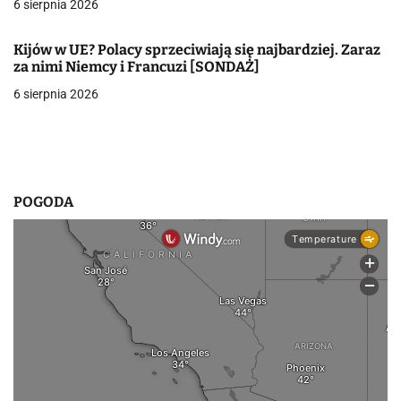
6 sierpnia 2026
p
i
Kijów w UE? Polacy sprzeciwiają się najbardziej. Zaraz
za nimi Niemcy i Francuzi [SONDAŻ]
s
6 sierpnia 2026
u
POGODA