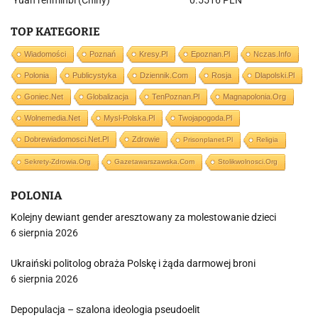
Yuan renminbi (Chiny)
0.5516 PLN
TOP KATEGORIE
Wiadomości
Poznań
Kresy.pl
Epoznan.pl
Nczas.info
Polonia
Publicystyka
Dziennik.com
Rosja
Dlapolski.pl
Goniec.net
Globalizacja
TenPoznan.pl
Magnapolonia.org
Wolnemedia.net
Mysl-Polska.pl
Twojapogoda.pl
Dobrewiadomosci.net.pl
Zdrowie
Prisonplanet.pl
Religia
Sekrety-Zdrowia.org
Gazetawarszawska.com
Stolikwolnosci.org
POLONIA
Kolejny dewiant gender aresztowany za molestowanie dzieci
6 sierpnia 2026
Ukraiński politolog obraża Polskę i żąda darmowej broni
6 sierpnia 2026
Depopulacja – szalona ideologia pseudoelit