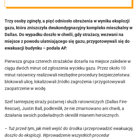
osoby zginęły w
Trzy osoby zginęły, a pięć odniosło obrażenia w wyniku eksplozji
wyniku
gazu, która zniszczyła dwukondygnacyjny kompleks mieszkalny w
Dallas. Do wypadku doszło w chwili, gdy strażacy, wezwani na
eksplozji
miejsce z powodu ulatniającego się gazu, przygotowywali się do
ewakuacji budynku – podała AP.
Pierwsza grupa czterech strażaków dotarła na miejsce zaledwie w
ciągu dwóch minut od zgłoszenia wycieku gazu. Przez około 10
minut ratownicy realizowali niezbędne procedury bezpieczeństwa:
blokowali ulicę, lokalizowali źródło zagrożenia i przygotowywali
zaopatrzenie w wodę.
Szef tamtejszej straży pożarnej i służb ratowniczych (Dallas Fire-
Rescue), Justin Ball, podkreślił, że nie zmarnowano ani chwili, a
działania swoich podwładnych określił mianem heroicznych.
– Tuż przed tym, jak mieli wejść do środka i przeprowadzić ewakuację,
doszło do eksplozji. Wprowadzenie wszystkich procedur