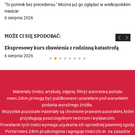
"To pomnik bez precedensu." Można już go oglądać w wielkopolskim
mieście
6 sierpnia 2026
MOŻE CI SIĘ SPODOBAĆ:
Ekspresowy kurs zbawienia z rodzinną katastrofą
6 sierpnia 2026
Materiały (treści, artykuły, zdjęcia, filmy) autorstwa portalu
news.24tm.pl mogą być publikowane i powielane pod warunkiem
podania wyraźnego źródła.
Wszystkie pozostałe materiały są chronione prawami autorskimi, które
przysługują poszczególnym twórcom i wydawcom.
Powielanie tych treści wymaga uzyskania ich uprzedniej pisemnej zgody.
Portal news.24tm.pl udostępnia i agreguje treści (m.in. na zasadzie