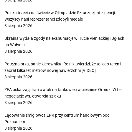
8 sierpnia 2026
Polska trzecia na świecie w Olimpiadzie Sztucznej Inteligencji.
Wszyscy nasi reprezentanci zdobyli medale
8 sierpnia 2026
Ukraina wydała zgody na ekshumacje w Hucie Pieniackiej i Ugłach
na Wołyniu
8 sierpnia 2026
Potężna orka, panie kierowniku. Rolnik twierdzi, że to jego teren i
zaorał kilkaset metrów nowej nawierzchni [VIDEO]
8 sierpnia 2026
ZEA oskarżają Iran o atak na tankowiec w cieśninie Ormuz. W tle
negocjacje ws. otwarcia szlaku
8 sierpnia 2026
Lądowanie śmigłowca LPR przy centrum handlowym pod
Poznaniem
8 sierpnia 2026