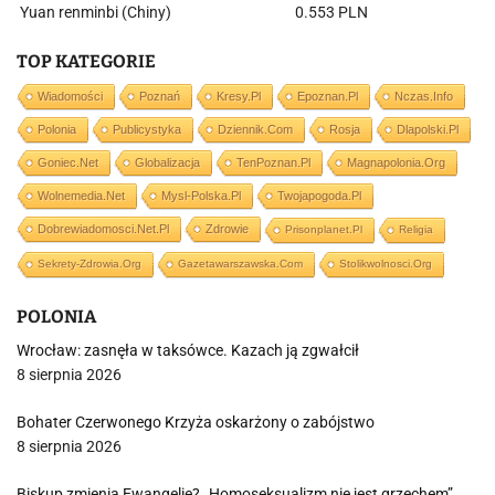
Yuan renminbi (Chiny)
0.553 PLN
TOP KATEGORIE
Wiadomości
Poznań
Kresy.pl
Epoznan.pl
Nczas.info
Polonia
Publicystyka
Dziennik.com
Rosja
Dlapolski.pl
Goniec.net
Globalizacja
TenPoznan.pl
Magnapolonia.org
Wolnemedia.net
Mysl-Polska.pl
Twojapogoda.pl
Dobrewiadomosci.net.pl
Zdrowie
Prisonplanet.pl
Religia
Sekrety-Zdrowia.org
Gazetawarszawska.com
Stolikwolnosci.org
POLONIA
Wrocław: zasnęła w taksówce. Kazach ją zgwałcił
8 sierpnia 2026
Bohater Czerwonego Krzyża oskarżony o zabójstwo
8 sierpnia 2026
Biskup zmienia Ewangelię? „Homoseksualizm nie jest grzechem”