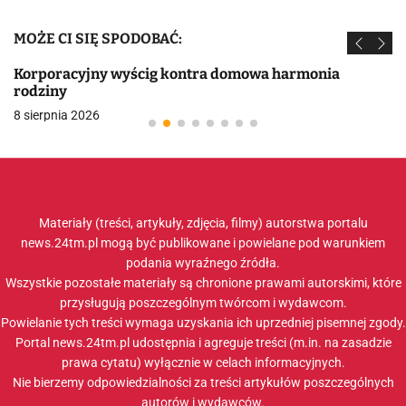
MOŻE CI SIĘ SPODOBAĆ:
Korporacyjny wyścig kontra domowa harmonia
rodziny
8 sierpnia 2026
Materiały (treści, artykuły, zdjęcia, filmy) autorstwa portalu
news.24tm.pl mogą być publikowane i powielane pod warunkiem
podania wyraźnego źródła.
Wszystkie pozostałe materiały są chronione prawami autorskimi, które
przysługują poszczególnym twórcom i wydawcom.
Powielanie tych treści wymaga uzyskania ich uprzedniej pisemnej zgody.
Portal news.24tm.pl udostępnia i agreguje treści (m.in. na zasadzie
prawa cytatu) wyłącznie w celach informacyjnych.
Nie bierzemy odpowiedzialności za treści artykułów poszczególnych
autorów i wydawców.