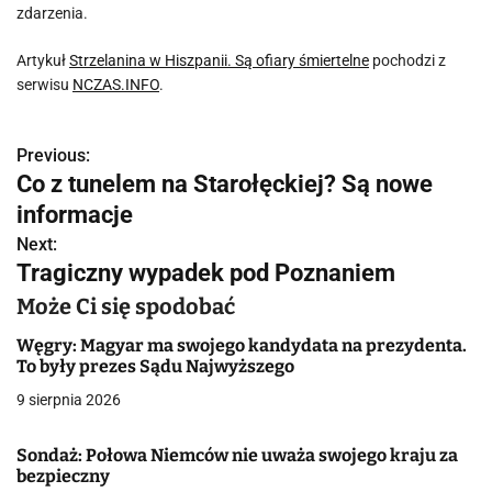
zdarzenia.
Artykuł
Strzelanina w Hiszpanii. Są ofiary śmiertelne
pochodzi z
serwisu
NCZAS.INFO
.
Previous:
N
Co z tunelem na Starołęckiej? Są nowe
a
informacje
w
Next:
Tragiczny wypadek pod Poznaniem
i
Może Ci się spodobać
g
Węgry: Magyar ma swojego kandydata na prezydenta.
a
To były prezes Sądu Najwyższego
9 sierpnia 2026
c
j
Sondaż: Połowa Niemców nie uważa swojego kraju za
bezpieczny