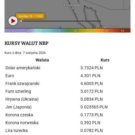
KURSY WALUT NBP
Kurs z dnia: 7 sierpnia 2026
Waluta
Kurs
Dolar amerykański
3.7324 PLN
Euro
4.301 PLN
Frank szwajcarski
4.6005 PLN
Funt szterling
5.0172 PLN
Hrywna (Ukraina)
0.0834 PLN
Jen (Japonia)
0.023565 PLN
Korona czeska
0.1773 PLN
Korona norweska
0.392 PLN
Lira turecka
0.0782 PLN