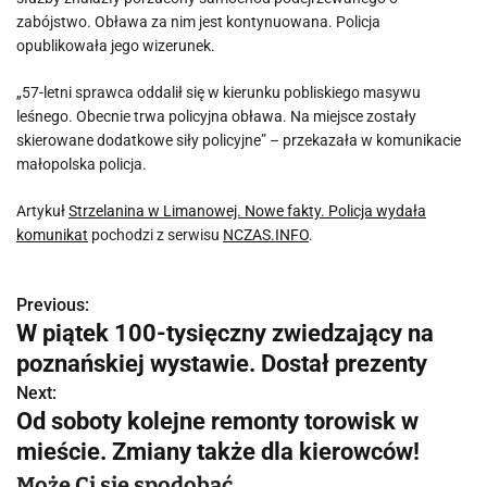
zabójstwo. Obława za nim jest kontynuowana. Policja
opublikowała jego wizerunek.
„57-letni sprawca oddalił się w kierunku pobliskiego masywu
leśnego. Obecnie trwa policyjna obława. Na miejsce zostały
skierowane dodatkowe siły policyjne” – przekazała w komunikacie
małopolska policja.
Artykuł
Strzelanina w Limanowej. Nowe fakty. Policja wydała
komunikat
pochodzi z serwisu
NCZAS.INFO
.
Previous:
N
W piątek 100-tysięczny zwiedzający na
a
poznańskiej wystawie. Dostał prezenty
w
Next:
Od soboty kolejne remonty torowisk w
i
mieście. Zmiany także dla kierowców!
g
Może Ci się spodobać