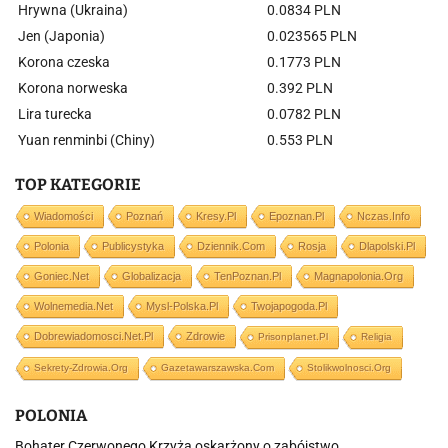
Hrywna (Ukraina)
0.0834 PLN
Jen (Japonia)
0.023565 PLN
Korona czeska
0.1773 PLN
Korona norweska
0.392 PLN
Lira turecka
0.0782 PLN
Yuan renminbi (Chiny)
0.553 PLN
TOP KATEGORIE
Wiadomości
Poznań
Kresy.pl
Epoznan.pl
Nczas.info
Polonia
Publicystyka
Dziennik.com
Rosja
Dlapolski.pl
Goniec.net
Globalizacja
TenPoznan.pl
Magnapolonia.org
Wolnemedia.net
Mysl-Polska.pl
Twojapogoda.pl
Dobrewiadomosci.net.pl
Zdrowie
Prisonplanet.pl
Religia
Sekrety-Zdrowia.org
Gazetawarszawska.com
Stolikwolnosci.org
POLONIA
Bohater Czerwonego Krzyża oskarżony o zabójstwo