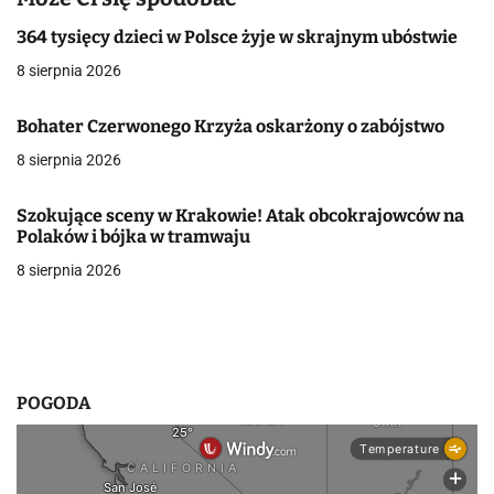
a
364 tysięcy dzieci w Polsce żyje w skrajnym ubóstwie
c
8 sierpnia 2026
j
Bohater Czerwonego Krzyża oskarżony o zabójstwo
a
8 sierpnia 2026
w
Szokujące sceny w Krakowie! Atak obcokrajowców na
p
Polaków i bójka w tramwaju
8 sierpnia 2026
i
s
u
POGODA