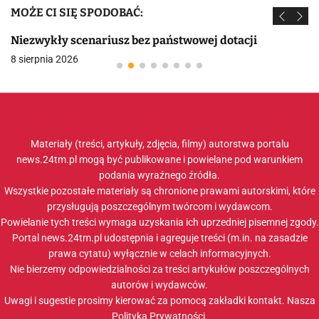
MOŻE CI SIĘ SPODOBAĆ:
Niezwykły scenariusz bez państwowej dotacji
8 sierpnia 2026
Materiały (treści, artykuły, zdjęcia, filmy) autorstwa portalu
news.24tm.pl mogą być publikowane i powielane pod warunkiem
podania wyraźnego źródła.
Wszystkie pozostałe materiały są chronione prawami autorskimi, które
przysługują poszczególnym twórcom i wydawcom.
Powielanie tych treści wymaga uzyskania ich uprzedniej pisemnej zgody.
Portal news.24tm.pl udostępnia i agreguje treści (m.in. na zasadzie
prawa cytatu) wyłącznie w celach informacyjnych.
Nie bierzemy odpowiedzialności za treści artykułów poszczególnych
autorów i wydawców.
Uwagi i sugestie prosimy kierować za pomocą zakładki
kontakt
. Nasza
Polityka Prywatności
.