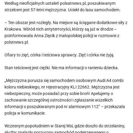
Według nieoficjalnych ustaleń polsatnews.pl, poszukiwanym
strzelcem jest 57-letni mężczyzna. Uciekł do lasu samochodem.
– Ten obszar jest rozległy. Na miejsce są ściągane dodatkowe siły z
Krakowa. Wśród nich antyterroryści, którzy są już w drodze –
poinformowała Anna Zięcik z małopolskiej policji w rozmowie z
polstnews.pl.
Ofiary to zięć, córka i teściowa sprawcy. Zięć i córka nie żyją.
Stan teściowej jest ciężki. Nie ma informacji o ranieniu dziecka.
„Mężczyzna porusza się samochodem osobowym Audi A4 combi
koloru niebieskiego, nr rejestracyjny KLI 22662. Mężczyzna jest
niebezpieczny, może posiadać przy sobie broń! Apelujemy o
zachowanie szczególnej ostrożności i zgłaszanie wszelkich
informacji o poszukiwanym pod nr alarmowym 112” – przekazała
policja w komunikacie.
Wczesnym popołudniem w Starej Wsi, gdzie doszło do strzelaniny,
służby znalazły porzucony samochód podejrzewanego o