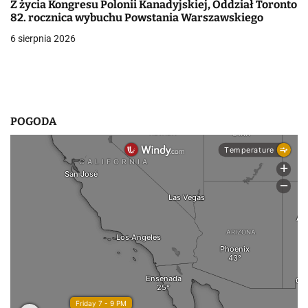
Z życia Kongresu Polonii Kanadyjskiej, Oddział Toronto
w
82. rocznica wybuchu Powstania Warszawskiego
p
6 sierpnia 2026
i
s
u
POGODA