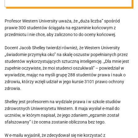
Profesor Western University uważa, że ​​„duża liczba” spośród
prawie 300 studentów ściągała na egzaminie końcowym z
przedmiotu i nie chce, aby zaliczono to do oceny końcowej.
Docent Jacob Shelley twierdzi również, że Western University
„świadomie przymyka oko” na skalę oszustw popełnianych przez
studentów wykorzystujących sztuczną inteligencję. „Dla mnie jest
zupełnie oczywiste, że moi studenci oszukiwali” – powiedział w
wywiadzie, mając na myśli grupę 288 studentów prawa i nauk o
zdrowiu, którzy wzięli udział w jego kursie 3101 prawo ochrony
zdrowia.
Shelley jest profesorem na wydziale prawa i w szkole studiów
zdrowotnych Uniwersytetu Western. 8 maja wysłał e-mail do
uczniów, w którym napisał, że jego zdaniem „egzamin został
sfałszowany” i że ocena zostanie obliczona bez tego.
W e-mailu wyjaśnił, że zdecydował się nie korzystać z