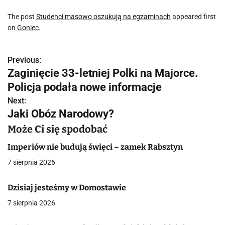
The post
Studenci masowo oszukują na egzaminach
appeared first
on
Goniec
.
Previous:
N
Zaginięcie 33-letniej Polki na Majorce.
a
Policja podała nowe informacje
w
Next:
Jaki Obóz Narodowy?
i
Może Ci się spodobać
g
Imperiów nie budują święci – zamek Rabsztyn
a
7 sierpnia 2026
c
Dzisiaj jesteśmy w Domostawie
j
7 sierpnia 2026
a