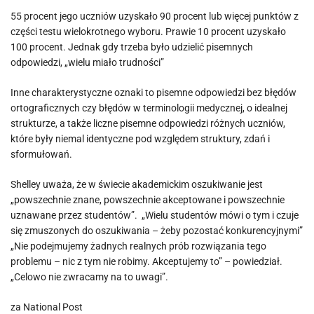
55 procent jego uczniów uzyskało 90 procent lub więcej punktów z
części testu wielokrotnego wyboru. Prawie 10 procent uzyskało
100 procent. Jednak gdy trzeba było udzielić pisemnych
odpowiedzi, „wielu miało trudności”
Inne charakterystyczne oznaki to pisemne odpowiedzi bez błędów
ortograficznych czy błędów w terminologii medycznej, o idealnej
strukturze, a także liczne pisemne odpowiedzi różnych uczniów,
które były niemal identyczne pod względem struktury, zdań i
sformułowań.
Shelley uważa, że ​​w świecie akademickim oszukiwanie jest
„powszechnie znane, powszechnie akceptowane i powszechnie
uznawane przez studentów”. „Wielu studentów mówi o tym i czuje
się zmuszonych do oszukiwania – żeby pozostać konkurencyjnymi”
„Nie podejmujemy żadnych realnych prób rozwiązania tego
problemu – nic z tym nie robimy. Akceptujemy to” – powiedział.
„Celowo nie zwracamy na to uwagi”.
za National Post