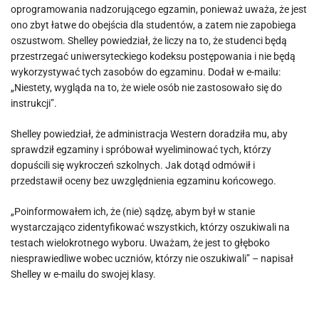
oprogramowania nadzorującego egzamin, ponieważ uważa, że ​​jest
ono zbyt łatwe do obejścia dla studentów, a zatem nie zapobiega
oszustwom. Shelley powiedział, że liczy na to, że studenci będą
przestrzegać uniwersyteckiego kodeksu postępowania i nie będą
wykorzystywać tych zasobów do egzaminu. Dodał w e-mailu:
„Niestety, wygląda na to, że wiele osób nie zastosowało się do
instrukcji”.
Shelley powiedział, że administracja Western doradziła mu, aby
sprawdził egzaminy i spróbował wyeliminować tych, którzy
dopuścili się wykroczeń szkolnych. Jak dotąd odmówił i
przedstawił oceny bez uwzględnienia egzaminu końcowego.
„Poinformowałem ich, że (nie) sądzę, abym był w stanie
wystarczająco zidentyfikować wszystkich, którzy oszukiwali na
testach wielokrotnego wyboru. Uważam, że jest to głęboko
niesprawiedliwe wobec uczniów, którzy nie oszukiwali” – napisał
Shelley w e-mailu do swojej klasy.