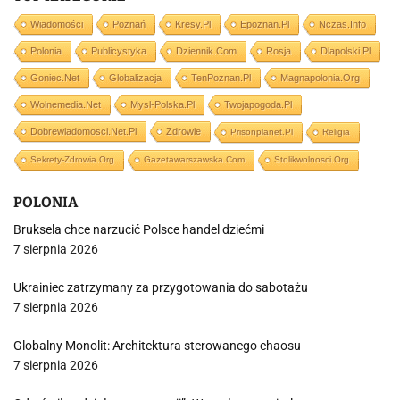
Wiadomości
Poznań
Kresy.pl
Epoznan.pl
Nczas.info
Polonia
Publicystyka
Dziennik.com
Rosja
Dlapolski.pl
Goniec.net
Globalizacja
TenPoznan.pl
Magnapolonia.org
Wolnemedia.net
Mysl-Polska.pl
Twojapogoda.pl
Dobrewiadomosci.net.pl
Zdrowie
Prisonplanet.pl
Religia
Sekrety-Zdrowia.org
Gazetawarszawska.com
Stolikwolnosci.org
POLONIA
Bruksela chce narzucić Polsce handel dziećmi
7 sierpnia 2026
Ukrainiec zatrzymany za przygotowania do sabotażu
7 sierpnia 2026
Globalny Monolit: Architektura sterowanego chaosu
7 sierpnia 2026