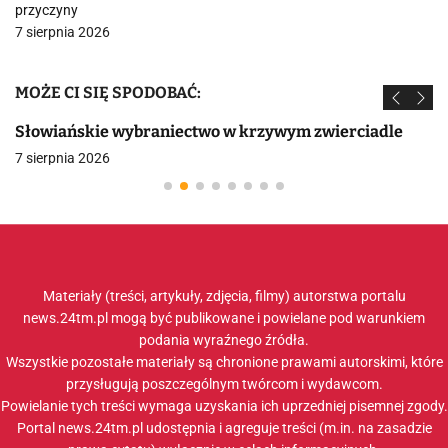
przyczyny
7 sierpnia 2026
MOŻE CI SIĘ SPODOBAĆ:
Słowiańskie wybraniectwo w krzywym zwierciadle
7 sierpnia 2026
Materiały (treści, artykuły, zdjęcia, filmy) autorstwa portalu
news.24tm.pl mogą być publikowane i powielane pod warunkiem
podania wyraźnego źródła.
Wszystkie pozostałe materiały są chronione prawami autorskimi, które
przysługują poszczególnym twórcom i wydawcom.
Powielanie tych treści wymaga uzyskania ich uprzedniej pisemnej zgody.
Portal news.24tm.pl udostępnia i agreguje treści (m.in. na zasadzie