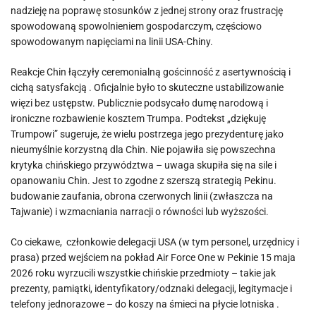
nadzieję na poprawę stosunków z jednej strony oraz frustrację
spowodowaną spowolnieniem gospodarczym, częściowo
spowodowanym napięciami na linii USA-Chiny.
Reakcje Chin łączyły ceremonialną gościnność z asertywnością i
cichą satysfakcją . Oficjalnie było to skuteczne ustabilizowanie
więzi bez ustępstw. Publicznie podsycało dumę narodową i
ironiczne rozbawienie kosztem Trumpa. Podtekst „dziękuję
Trumpowi” sugeruje, że wielu postrzega jego prezydenturę jako
nieumyślnie korzystną dla Chin. Nie pojawiła się powszechna
krytyka chińskiego przywództwa – uwaga skupiła się na sile i
opanowaniu Chin. Jest to zgodne z szerszą strategią Pekinu.
budowanie zaufania, obrona czerwonych linii (zwłaszcza na
Tajwanie) i wzmacniania narracji o równości lub wyższości.
Co ciekawe, członkowie delegacji USA (w tym personel, urzędnicy i
prasa) przed wejściem na pokład Air Force One w Pekinie 15 maja
2026 roku wyrzucili wszystkie chińskie przedmioty – takie jak
prezenty, pamiątki, identyfikatory/odznaki delegacji, legitymacje i
telefony jednorazowe – do koszy na śmieci na płycie lotniska .