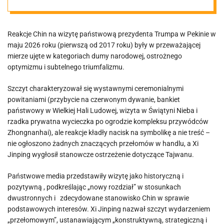
Reakcje Chin na wizytę państwową prezydenta Trumpa w Pekinie w
maju 2026 roku (pierwszą od 2017 roku) były w przeważającej
mierze ujęte w kategoriach dumy narodowej, ostrożnego
optymizmu i subtelnego triumfalizmu.
Szczyt charakteryzował się wystawnymi ceremonialnymi
powitaniami (przybycie na czerwonym dywanie, bankiet
państwowy w Wielkiej Hali Ludowej, wizyta w Świątyni Nieba i
rzadka prywatna wycieczka po ogrodzie kompleksu przywódców
Zhongnanhai), ale reakcje kładły nacisk na symbolikę a nie treść –
nie ogłoszono żadnych znaczących przełomów w handlu, a Xi
Jinping wygłosił stanowcze ostrzeżenie dotyczące Tajwanu.
Państwowe media przedstawiły wizytę jako historyczną i
pozytywną , podkreślając „nowy rozdział” w stosunkach
dwustronnych i zdecydowane stanowisko Chin w sprawie
podstawowych interesów. Xi Jinping nazwał szczyt wydarzeniem
„przełomowym”, ustanawiającym „konstruktywną, strategiczną i