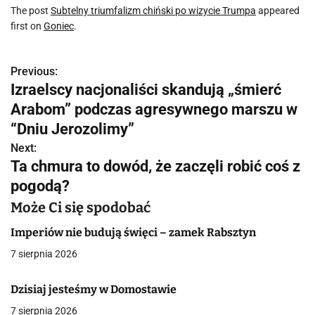
The post
Subtelny triumfalizm chiński po wizycie Trumpa
appeared
first on
Goniec
.
Previous:
N
Izraelscy nacjonaliści skandują „śmierć
a
Arabom” podczas agresywnego marszu w
w
“Dniu Jerozolimy”
Next:
i
Ta chmura to dowód, że zaczęli robić coś z
g
pogodą?
a
Może Ci się spodobać
c
Imperiów nie budują święci – zamek Rabsztyn
7 sierpnia 2026
j
a
Dzisiaj jesteśmy w Domostawie
7 sierpnia 2026