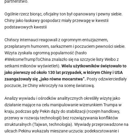
partnerstwo.
Ogólnie rzecz biorąc, oficjalny ton był opanowany i pewny siebie.
Chiny jako łaskawy gospodarz miały przewagę w kwestii
podstawowych kwestii
Chińscy internauci reagowali z ogromnym entuzjazmem,
przeplatanym humorem, sarkazmem i poczuciem pewności siebie.
Wizyta zyskała ogromną popularność (hasło
#WelcomeTrumpToChina znalazło się na szczycie listy Weibo z
setkami milionów wyświetleń).
Wielu użytkowników świętowało to
jako pierwszy od około 130 lat przypadek, w którym Chiny i USA
zaangażowały się „jako równe mocarstwa”.
Posty odzwierciedlały
poczucie, że Chiny wkroczyły na scenę światową.
Analizy wywiadu i ośrodków analitycznych określiły wizytę jako
działanie mające na celu manipulowanie wizerunkiem Trumpa w
kraju, podczas gdy Pekin dąży do stabilizacji (rozejm handlowy,
przerwy w rozwoju technologii) bez rozwiązywania konfliktów
strukturalnych (Tajwan, technologia). Wywiady przeprowadzone na
ulicach Pekinu wykazały mieszane uczucia: podekscytowanie i