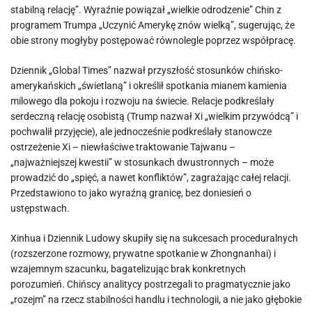
stabilną relację”. Wyraźnie powiązał „wielkie odrodzenie” Chin z
programem Trumpa „Uczynić Amerykę znów wielką”, sugerując, że
obie strony mogłyby postępować równolegle poprzez współpracę.
Dziennik „Global Times” nazwał przyszłość stosunków chińsko-
amerykańskich „świetlaną” i określił spotkania mianem kamienia
milowego dla pokoju i rozwoju na świecie. Relacje podkreślały
serdeczną relację osobistą (Trump nazwał Xi „wielkim przywódcą” i
pochwalił przyjęcie), ale jednocześnie podkreślały stanowcze
ostrzeżenie Xi – niewłaściwe traktowanie Tajwanu –
„najważniejszej kwestii” w stosunkach dwustronnych – może
prowadzić do „spięć, a nawet konfliktów”, zagrażając całej relacji.
Przedstawiono to jako wyraźną granicę, bez doniesień o
ustępstwach.
Xinhua i Dziennik Ludowy skupiły się na sukcesach proceduralnych
(rozszerzone rozmowy, prywatne spotkanie w Zhongnanhai) i
wzajemnym szacunku, bagatelizując brak konkretnych
porozumień. Chińscy analitycy postrzegali to pragmatycznie jako
„rozejm” na rzecz stabilności handlu i technologii, a nie jako głębokie