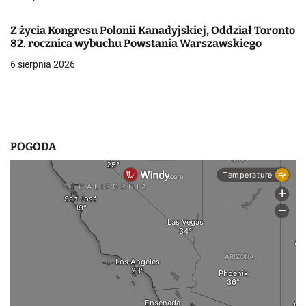
w
p
Z życia Kongresu Polonii Kanadyjskiej, Oddział Toronto
82. rocznica wybuchu Powstania Warszawskiego
i
6 sierpnia 2026
s
u
POGODA