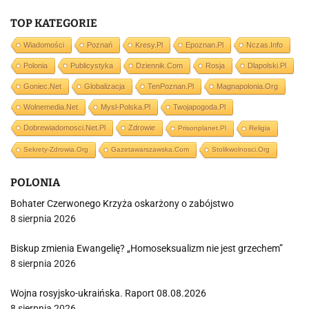
TOP KATEGORIE
Wiadomości
Poznań
Kresy.pl
Epoznan.pl
Nczas.info
Polonia
Publicystyka
Dziennik.com
Rosja
Dlapolski.pl
Goniec.net
Globalizacja
TenPoznan.pl
Magnapolonia.org
Wolnemedia.net
Mysl-Polska.pl
Twojapogoda.pl
Dobrewiadomosci.net.pl
Zdrowie
Prisonplanet.pl
Religia
Sekrety-Zdrowia.org
Gazetawarszawska.com
Stolikwolnosci.org
POLONIA
Bohater Czerwonego Krzyża oskarżony o zabójstwo
8 sierpnia 2026
Biskup zmienia Ewangelię? „Homoseksualizm nie jest grzechem”
8 sierpnia 2026
Wojna rosyjsko-ukraińska. Raport 08.08.2026
8 sierpnia 2026