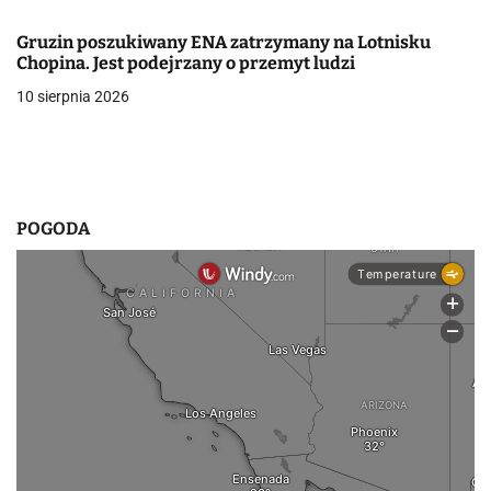
p
Gruzin poszukiwany ENA zatrzymany na Lotnisku
i
Chopina. Jest podejrzany o przemyt ludzi
10 sierpnia 2026
s
u
POGODA