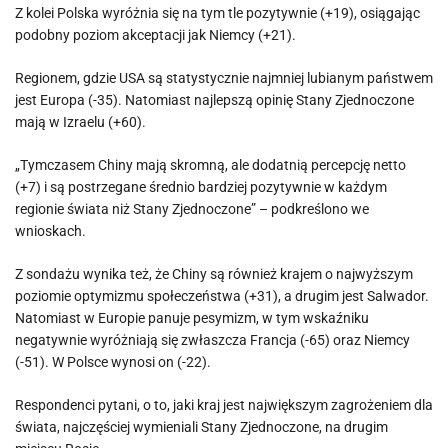
Z kolei Polska wyróżnia się na tym tle pozytywnie (+19), osiągając
podobny poziom akceptacji jak Niemcy (+21).
Regionem, gdzie USA są statystycznie najmniej lubianym państwem
jest Europa (-35). Natomiast najlepszą opinię Stany Zjednoczone
mają w Izraelu (+60).
„Tymczasem Chiny mają skromną, ale dodatnią percepcję netto
(+7) i są postrzegane średnio bardziej pozytywnie w każdym
regionie świata niż Stany Zjednoczone” – podkreślono we
wnioskach.
Z sondażu wynika też, że Chiny są również krajem o najwyższym
poziomie optymizmu społeczeństwa (+31), a drugim jest Salwador.
Natomiast w Europie panuje pesymizm, w tym wskaźniku
negatywnie wyróżniają się zwłaszcza Francja (-65) oraz Niemcy
(-51). W Polsce wynosi on (-22).
Respondenci pytani, o to, jaki kraj jest największym zagrożeniem dla
świata, najczęściej wymieniali Stany Zjednoczone, na drugim