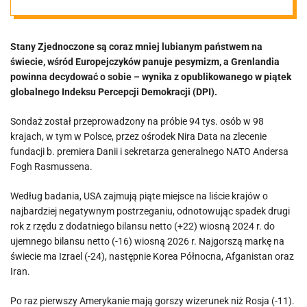
pesymizmie,
Stany Zjednoczone są coraz mniej lubianym państwem na
Chiny rosną.
świecie, wśród Europejczyków panuje pesymizm, a Grenlandia
powinna decydować o sobie – wynika z opublikowanego w piątek
Nowy porządek
globalnego Indeksu Percepcji Demokracji (DPI).
Sondaż został przeprowadzony na próbie 94 tys. osób w 98
świata w
krajach, w tym w Polsce, przez ośrodek Nira Data na zlecenie
fundacji b. premiera Danii i sekretarza generalnego NATO Andersa
liczbach
Fogh Rasmussena.
Według badania, USA zajmują piąte miejsce na liście krajów o
najbardziej negatywnym postrzeganiu, odnotowując spadek drugi
rok z rzędu z dodatniego bilansu netto (+22) wiosną 2024 r. do
ujemnego bilansu netto (-16) wiosną 2026 r. Najgorszą markę na
świecie ma Izrael (-24), następnie Korea Północna, Afganistan oraz
Iran.
Po raz pierwszy Amerykanie mają gorszy wizerunek niż Rosja (-11).