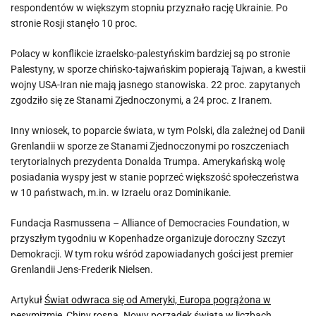
respondentów w większym stopniu przyznało rację Ukrainie. Po
stronie Rosji stanęło 10 proc.
Polacy w konflikcie izraelsko-palestyńskim bardziej są po stronie
Palestyny, w sporze chińsko-tajwańskim popierają Tajwan, a kwestii
wojny USA-Iran nie mają jasnego stanowiska. 22 proc. zapytanych
zgodziło się ze Stanami Zjednoczonymi, a 24 proc. z Iranem.
Inny wniosek, to poparcie świata, w tym Polski, dla zależnej od Danii
Grenlandii w sporze ze Stanami Zjednoczonymi po roszczeniach
terytorialnych prezydenta Donalda Trumpa. Amerykańską wolę
posiadania wyspy jest w stanie poprzeć większość społeczeństwa
w 10 państwach, m.in. w Izraelu oraz Dominikanie.
Fundacja Rasmussena – Alliance of Democracies Foundation, w
przyszłym tygodniu w Kopenhadze organizuje doroczny Szczyt
Demokracji. W tym roku wśród zapowiadanych gości jest premier
Grenlandii Jens-Frederik Nielsen.
Artykuł
Świat odwraca się od Ameryki, Europa pogrążona w
pesymizmie, Chiny rosną. Nowy porządek świata w liczbach