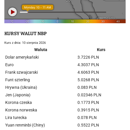
KURSY WALUT NBP
Kurs z dnia: 10 sierpnia 2026
Waluta
Kurs
Dolar amerykański
3.7226 PLN
Euro
4.3037 PLN
Frank szwajcarski
4.6063 PLN
Funt szterling
5.0268 PLN
Hrywna (Ukraina)
0.083 PLN
Jen (Japonia)
0.02346 PLN
Korona czeska
0.1773 PLN
Korona norweska
0.3915 PLN
Lira turecka
0.078 PLN
Yuan renminbi (Chiny)
0.5522 PLN