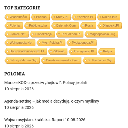
TOP KATEGORIE
Wiadomości
Poznań
Kresy.pl
Epoznan.pl
Nczas.info
Polonia
Publicystyka
Dziennik.com
Rosja
Dlapolski.pl
Goniec.net
Globalizacja
TenPoznan.pl
Magnapolonia.org
Wolnemedia.net
Mysl-Polska.pl
Twojapogoda.pl
Dobrewiadomosci.net.pl
Zdrowie
Prisonplanet.pl
Religia
Sekrety-Zdrowia.org
Gazetawarszawska.com
Stolikwolnosci.org
POLONIA
Marsze KOD-u przeciw „hejtowi”. Polacy je olali
10 sierpnia 2026
Agenda-setting – jak media decydują, o czym myślimy
10 sierpnia 2026
Wojna rosyjsko-ukraińska. Raport 10.08.2026
10 sierpnia 2026