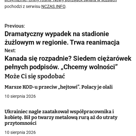
pochodzi z serwisu
NCZAS.INFO
.
Previous:
N
Dramatyczny wypadek na stadionie
a
żużlowym w regionie. Trwa reanimacja
w
Next:
Kanada się rozpadnie? Siedem ciężarówek
i
pełnych podpisów. „Chcemy wolności”
g
Może Ci się spodobać
a
Marsze KOD-u przeciw „hejtowi”. Polacy je olali
c
10 sierpnia 2026
j
Ukrainiec nagle zaatakował współpracownika i
kobietę. Bił po twarzy metalową rurą aż do utraty
a
przytomności
w
10 sierpnia 2026