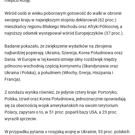
miejscu Rosję.
Wśród osób w wieku poborowym gotowość do walki w obronie
swojego kraju w największym stopniu deklarowali (62 proc.)
mieszkańcy regionu Bliskiego Wschodu oraz Afryki Północnej, a
najniższy odsetek występował wśród Europejczyków (37 proc.).
Badanie pokazało, że zwiększenie wydatków na zbrojenia
najbardziej popierają: Ukraina, Szwecja, Korea Południowa oraz
Dania. W Europie w tej kwestii istnieje silny rozdźwięk między
północno-wschodnią częścią kontynentu (Skandynawia oraz
Ukraina i Polska), a południem (Włochy, Grecja, Hiszpania i
Francja).
Z sondażu wynika również, że jedynie cztery kraje: Portoryko,
Polska, Izrael oraz Korea Południowa, jednoznacznie opowiadają
się za obecnością wojsk amerykańskich na swoim terytorium.
Polacy, zapytani o to, w 51 proc. poparli bazy USA, a 23 proc.
wyrazili sprzeciw.
W przypadku pytania o rosyjską wojnę w Ukrainie, 53 proc. polskich