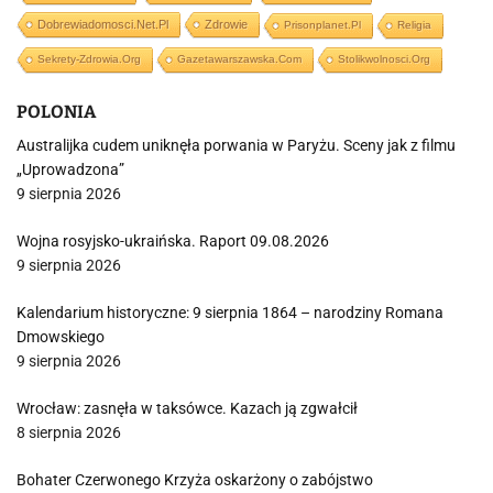
Dobrewiadomosci.net.pl
Zdrowie
Prisonplanet.pl
Religia
Sekrety-Zdrowia.org
Gazetawarszawska.com
Stolikwolnosci.org
POLONIA
Australijka cudem uniknęła porwania w Paryżu. Sceny jak z filmu
„Uprowadzona”
9 sierpnia 2026
Wojna rosyjsko-ukraińska. Raport 09.08.2026
9 sierpnia 2026
Kalendarium historyczne: 9 sierpnia 1864 – narodziny Romana
Dmowskiego
9 sierpnia 2026
Wrocław: zasnęła w taksówce. Kazach ją zgwałcił
8 sierpnia 2026
Bohater Czerwonego Krzyża oskarżony o zabójstwo