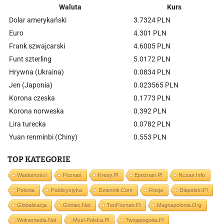
Waluta
Kurs
Dolar amerykański
3.7324 PLN
Euro
4.301 PLN
Frank szwajcarski
4.6005 PLN
Funt szterling
5.0172 PLN
Hrywna (Ukraina)
0.0834 PLN
Jen (Japonia)
0.023565 PLN
Korona czeska
0.1773 PLN
Korona norweska
0.392 PLN
Lira turecka
0.0782 PLN
Yuan renminbi (Chiny)
0.553 PLN
TOP KATEGORIE
Wiadomości
Poznań
Kresy.pl
Epoznan.pl
Nczas.info
Polonia
Publicystyka
Dziennik.com
Rosja
Dlapolski.pl
Globalizacja
Goniec.net
TenPoznan.pl
Magnapolonia.org
Wolnemedia.net
Mysl-Polska.pl
Twojapogoda.pl