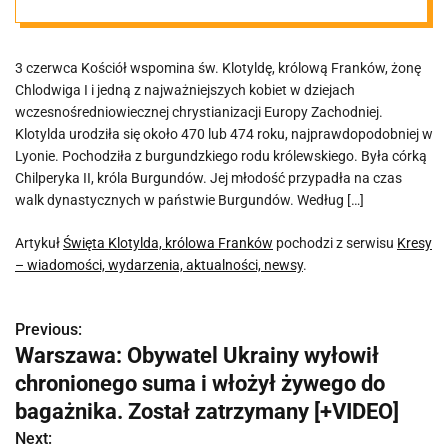
3 czerwca Kościół wspomina św. Klotyldę, królową Franków, żonę
Chlodwiga I i jedną z najważniejszych kobiet w dziejach
wczesnośredniowiecznej chrystianizacji Europy Zachodniej.
Klotylda urodziła się około 470 lub 474 roku, najprawdopodobniej w
Lyonie. Pochodziła z burgundzkiego rodu królewskiego. Była córką
Chilperyka II, króla Burgundów. Jej młodość przypadła na czas
walk dynastycznych w państwie Burgundów. Według […]
Artykuł
Święta Klotylda, królowa Franków
pochodzi z serwisu
Kresy
– wiadomości, wydarzenia, aktualności, newsy
.
Previous:
N
Warszawa: Obywatel Ukrainy wyłowił
a
chronionego suma i włożył żywego do
w
bagażnika. Został zatrzymany [+VIDEO]
Next: