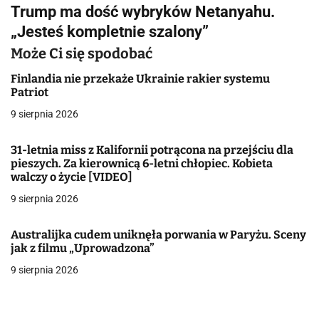
i
Trump ma dość wybryków Netanyahu.
g
„Jesteś kompletnie szalony”
a
Może Ci się spodobać
c
Finlandia nie przekaże Ukrainie rakier systemu
Patriot
j
9 sierpnia 2026
a
31-letnia miss z Kalifornii potrącona na przejściu dla
w
pieszych. Za kierownicą 6-letni chłopiec. Kobieta
walczy o życie [VIDEO]
p
9 sierpnia 2026
i
Australijka cudem uniknęła porwania w Paryżu. Sceny
s
jak z filmu „Uprowadzona”
u
9 sierpnia 2026