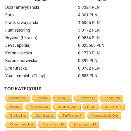
Dolar amerykański
3.7324 PLN
Euro
4.301 PLN
Frank szwajcarski
4.6005 PLN
Funt szterling
5.0172 PLN
Hrywna (Ukraina)
0.0834 PLN
Jen (Japonia)
0.023565 PLN
Korona czeska
0.1773 PLN
Korona norweska
0.392 PLN
Lira turecka
0.0782 PLN
Yuan renminbi (Chiny)
0.553 PLN
TOP KATEGORIE
Wiadomości
Poznań
Kresy.pl
Epoznan.pl
Nczas.info
Polonia
Publicystyka
Dziennik.com
Rosja
Dlapolski.pl
Goniec.net
Globalizacja
TenPoznan.pl
Magnapolonia.org
Wolnemedia.net
Mysl-Polska.pl
Twojapogoda.pl