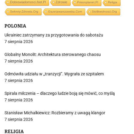
Dobrewiadomosci.net.pl
Zdrowie
Prisonplanet.pl
Religia
Sekrety-Zdrowia.org
Gazetawarszawska.com
Stolikwolnosci.org
POLONIA
Ukrainiec zatrzymany za przygotowania do sabotażu
7 sierpnia 2026
Globalny Monolit: Architektura sterowanego chaosu
7 sierpnia 2026
Odmówiła udziału w „tranzycji”. Wygrała ze szpitalem
7 sierpnia 2026
Spirala milczenia – dlaczego ludzie boją się mówić, co myślą
7 sierpnia 2026
Stanisław Michalkiewicz: Rozbieramy z uwagą klangor
7 sierpnia 2026
RELIGIA