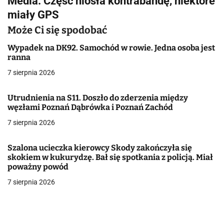
Media: Część niosła kontrabandę, niektóre
miały GPS
a
Może Ci się spodobać
c
Wypadek na DK92. Samochód w rowie. Jedna osoba jest
j
ranna
a
7 sierpnia 2026
w
Utrudnienia na S11. Doszło do zderzenia między
węzłami Poznań Dąbrówka i Poznań Zachód
p
7 sierpnia 2026
i
s
Szalona ucieczka kierowcy Skody zakończyła się
skokiem w kukurydzę. Bał się spotkania z policją. Miał
u
poważny powód
7 sierpnia 2026