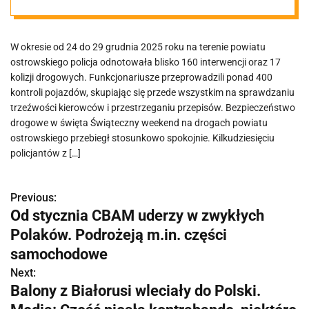
o: 17 kolizji i 400
W okresie od 24 do 29 grudnia 2025 roku na terenie powiatu
kontroli
ostrowskiego policja odnotowała blisko 160 interwencji oraz 17
kolizji drogowych. Funkcjonariusze przeprowadzili ponad 400
kontroli pojazdów, skupiając się przede wszystkim na sprawdzaniu
trzeźwości kierowców i przestrzeganiu przepisów. Bezpieczeństwo
drogowe w święta Świąteczny weekend na drogach powiatu
ostrowskiego przebiegł stosunkowo spokojnie. Kilkudziesięciu
policjantów z […]
Previous:
N
Od stycznia CBAM uderzy w zwykłych
a
Polaków. Podrożeją m.in. części
w
samochodowe
Next:
i
Balony z Białorusi wleciały do Polski.
g