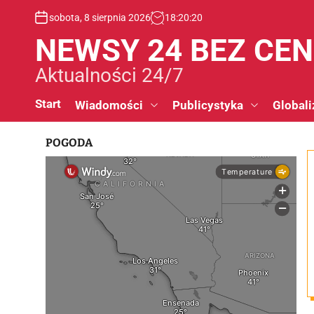
S
sobota, 8 sierpnia 2026
18
:
20
:
20
k
i
NEWSY 24 BEZ CE
p
t
Aktualności 24/7
o
c
Start
Wiadomości
Publicystyka
Globali
o
n
POGODA
t
e
n
t