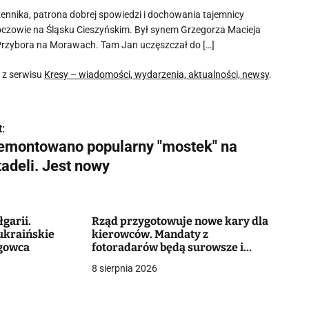
zennika, patrona dobrej spowiedzi i dochowania tajemnicy
oczowie na Śląsku Cieszyńskim. Był synem Grzegorza Macieja
o Przybora na Morawach. Tam Jan uczęszczał do […]
 z serwisu
Kresy – wiadomości, wydarzenia, aktualności, newsy
.
:
emontowano popularny "mostek" na
adeli. Jest nowy
garii.
Rząd przygotowuje nowe kary dla
ukraińskie
kierowców. Mandaty z
ogowca
fotoradarów będą surowsze i
bardziej nieuchronne
8 sierpnia 2026