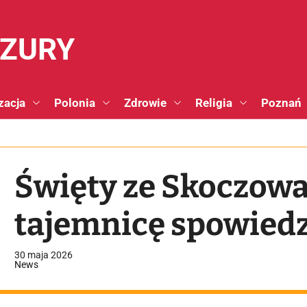
NZURY
zacja
Polonia
Zdrowie
Religia
Poznań
Święty ze Skoczowa,
tajemnicę spowiedz
30 maja 2026
News