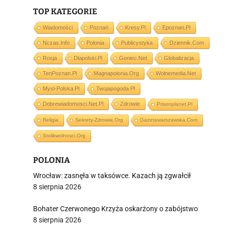
TOP KATEGORIE
Wiadomości
Poznań
Kresy.pl
Epoznan.pl
Nczas.info
Polonia
Publicystyka
Dziennik.com
Rosja
Dlapolski.pl
Goniec.net
Globalizacja
i
TenPoznan.pl
Magnapolonia.org
Wolnemedia.net
Mysl-Polska.pl
Twojapogoda.pl
Dobrewiadomosci.net.pl
Zdrowie
Prisonplanet.pl
Religia
Sekrety-Zdrowia.org
Gazetawarszawska.com
Stolikwolnosci.org
POLONIA
Wrocław: zasnęła w taksówce. Kazach ją zgwałcił
8 sierpnia 2026
Bohater Czerwonego Krzyża oskarżony o zabójstwo
8 sierpnia 2026