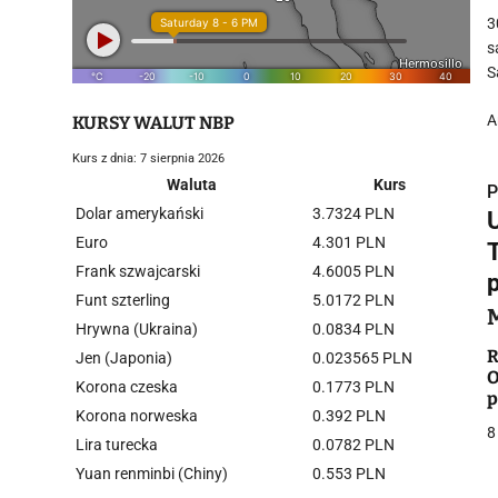
3
s
S
A
KURSY WALUT NBP
Kurs z dnia: 7 sierpnia 2026
Waluta
Kurs
P
Dolar amerykański
3.7324 PLN
Euro
4.301 PLN
Frank szwajcarski
4.6005 PLN
Funt szterling
5.0172 PLN
i
Hrywna (Ukraina)
0.0834 PLN
R
Jen (Japonia)
0.023565 PLN
O
Korona czeska
0.1773 PLN
p
Korona norweska
0.392 PLN
r
8
Lira turecka
0.0782 PLN
Yuan renminbi (Chiny)
0.553 PLN
j