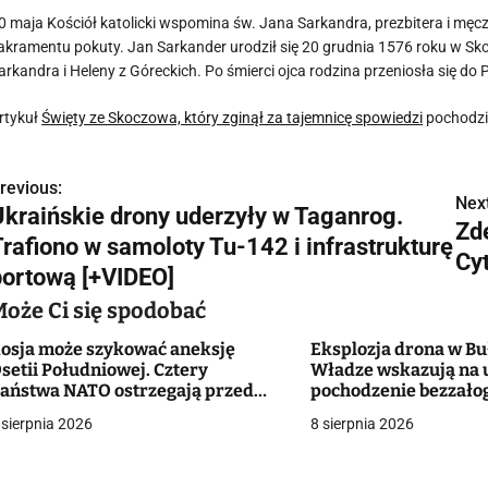
0 maja Kościół katolicki wspomina św. Jana Sarkandra, prezbitera i męc
akramentu pokuty. Jan Sarkander urodził się 20 grudnia 1576 roku w Sk
arkandra i Heleny z Góreckich. Po śmierci ojca rodzina przeniosła się d
rtykuł
Święty ze Skoczowa, który zginął za tajemnicę spowiedzi
pochodzi
revious:
N
Next
Ukraińskie drony uderzyły w Taganrog.
Zd
a
Trafiono w samoloty Tu-142 i infrastrukturę
Cyt
w
portową [+VIDEO]
Może Ci się spodobać
osja może szykować aneksję
Eksplozja drona w Buł
g
setii Południowej. Cztery
Władze wskazują na 
aństwa NATO ostrzegają przed
pochodzenie bezzał
a
zekomym planem Putina
 sierpnia 2026
8 sierpnia 2026
c