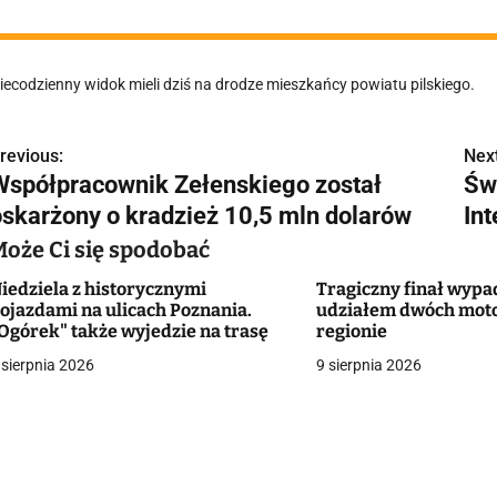
iecodzienny widok mieli dziś na drodze mieszkańcy powiatu pilskiego.
revious:
Next
N
Współpracownik Zełenskiego został
Św
a
oskarżony o kradzież 10,5 mln dolarów
Int
w
Może Ci się spodobać
iedziela z historycznymi
Tragiczny finał wypa
ojazdami na ulicach Poznania.
udziałem dwóch moto
g
Ogórek" także wyjedzie na trasę
regionie
 sierpnia 2026
9 sierpnia 2026
a
c