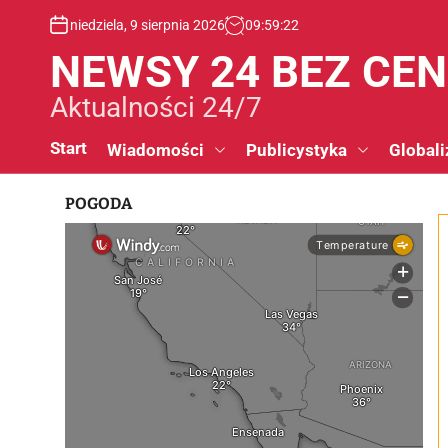
S
niedziela, 9 sierpnia 2026
09
:
59
:
23
k
i
NEWSY 24 BEZ CE
p
t
Aktualności 24/7
o
c
Start
Wiadomości
Publicystyka
Globali
o
n
POGODA
t
e
n
t