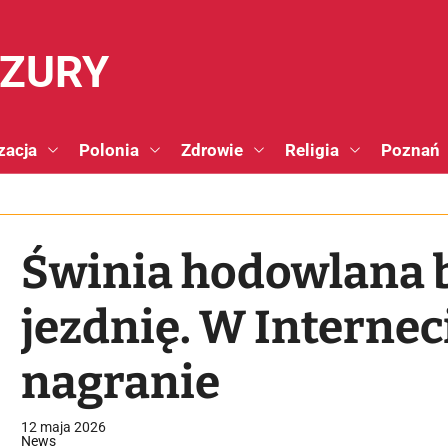
NZURY
zacja
Polonia
Zdrowie
Religia
Poznań
Świnia hodowlana 
jezdnię. W Internec
nagranie
12 maja 2026
News