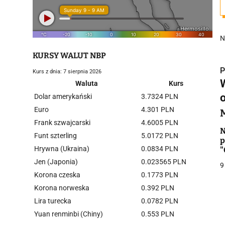
N
KURSY WALUT NBP
P
Kurs z dnia: 7 sierpnia 2026
Waluta
Kurs
Dolar amerykański
3.7324 PLN
Euro
4.301 PLN
Frank szwajcarski
4.6005 PLN
i
N
Funt szterling
5.0172 PLN
p
Hrywna (Ukraina)
0.0834 PLN
"
Jen (Japonia)
0.023565 PLN
9
Korona czeska
0.1773 PLN
Korona norweska
0.392 PLN
Lira turecka
0.0782 PLN
j
Yuan renminbi (Chiny)
0.553 PLN