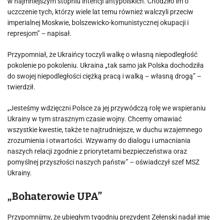
w najmniejszym stopniu intencji antypolskich. Chodziło im o
uczczenie tych, którzy wiele lat temu również walczyli przeciw
imperialnej Moskwie, bolszewicko-komunistycznej okupacji i
represjom” – napisał.
Przypomniał, że Ukraińcy toczyli walkę o własną niepodległość
pokolenie po pokoleniu. Ukraina „tak samo jak Polska dochodziła
do swojej niepodległości ciężką pracą i walką – własną drogą” –
twierdził.
„Jesteśmy wdzięczni Polsce za jej przywódczą rolę we wspieraniu
Ukrainy w tym strasznym czasie wojny. Chcemy omawiać
wszystkie kwestie, także te najtrudniejsze, w duchu wzajemnego
zrozumienia i otwartości. Wzywamy do dialogu i umacniania
naszych relacji zgodnie z priorytetami bezpieczeństwa oraz
pomyślnej przyszłości naszych państw” – oświadczył szef MSZ
Ukrainy.
„Bohaterowie UPA”
Przypomnijmy, że ubiegłym tygodniu prezydent Zełenski nadał imię