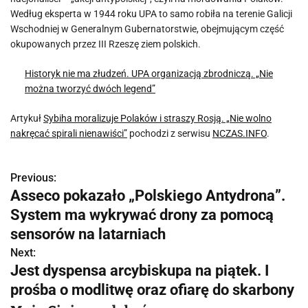
Według eksperta w 1944 roku UPA to samo robiła na terenie Galicji
Wschodniej w Generalnym Gubernatorstwie, obejmującym część
okupowanych przez III Rzeszę ziem polskich.
Historyk nie ma złudzeń. UPA organizacją zbrodniczą. „Nie
można tworzyć dwóch legend”
Artykuł
Sybiha moralizuje Polaków i straszy Rosją. „Nie wolno
nakręcać spirali nienawiści”
pochodzi z serwisu
NCZAS.INFO
.
Previous:
N
Asseco pokazało „Polskiego Antydrona”.
a
System ma wykrywać drony za pomocą
w
sensorów na latarniach
Next:
i
Jest dyspensa arcybiskupa na piątek. I
g
prośba o modlitwę oraz ofiarę do skarbony