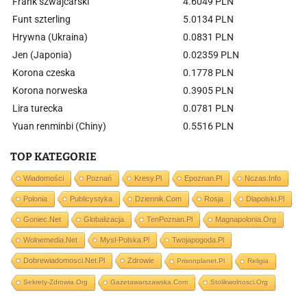
Frank szwajcarski
4.6049 PLN
Funt szterling
5.0134 PLN
Hrywna (Ukraina)
0.0831 PLN
Jen (Japonia)
0.02359 PLN
Korona czeska
0.1778 PLN
Korona norweska
0.3905 PLN
Lira turecka
0.0781 PLN
Yuan renminbi (Chiny)
0.5516 PLN
TOP KATEGORIE
Wiadomości
Poznań
Kresy.pl
Epoznan.pl
Nczas.info
Polonia
Publicystyka
Dziennik.com
Rosja
Dlapolski.pl
Goniec.net
Globalizacja
TenPoznan.pl
Magnapolonia.org
Wolnemedia.net
Mysl-Polska.pl
Twojapogoda.pl
Dobrewiadomosci.net.pl
Zdrowie
Prisonplanet.pl
Religia
Sekrety-Zdrowia.org
Gazetawarszawska.com
Stolikwolnosci.org