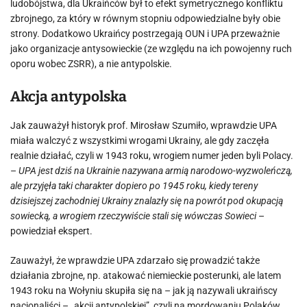
ludobójstwa, dla Ukraińców był to efekt symetrycznego konfliktu
zbrojnego, za który w równym stopniu odpowiedzialne były obie
strony. Dodatkowo Ukraińcy postrzegają OUN i UPA przeważnie
jako organizacje antysowieckie (ze względu na ich powojenny ruch
oporu wobec ZSRR), a nie antypolskie.
Akcja antypolska
Jak zauważył historyk prof. Mirosław Szumiło, wprawdzie UPA
miała walczyć z wszystkimi wrogami Ukrainy, ale gdy zaczęła
realnie działać, czyli w 1943 roku, wrogiem numer jeden byli Polacy.
–
UPA jest dziś na Ukrainie nazywana armią narodowo-wyzwoleńczą,
ale przyjęła taki charakter dopiero po 1945 roku, kiedy tereny
dzisiejszej zachodniej Ukrainy znalazły się na powrót pod okupacją
sowiecką, a wrogiem rzeczywiście stali się wówczas Sowieci
–
powiedział ekspert.
Zauważył, że wprawdzie UPA zdarzało się prowadzić także
działania zbrojne, np. atakować niemieckie posterunki, ale latem
1943 roku na Wołyniu skupiła się na – jak ją nazywali ukraińscy
nacjonaliści – „akcji antypolskiej”, czyli na mordowaniu Polaków.