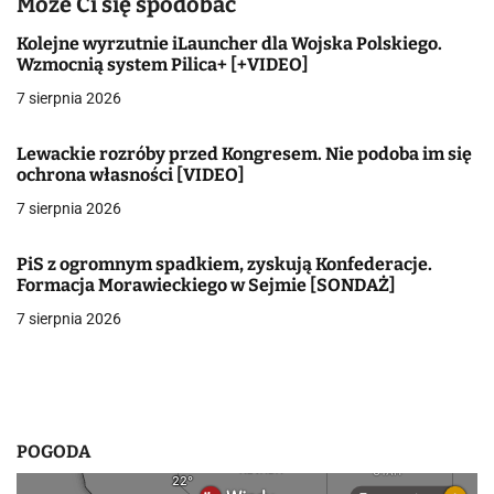
a
Może Ci się spodobać
c
Kolejne wyrzutnie iLauncher dla Wojska Polskiego.
Wzmocnią system Pilica+ [+VIDEO]
j
7 sierpnia 2026
a
Lewackie rozróby przed Kongresem. Nie podoba im się
w
ochrona własności [VIDEO]
7 sierpnia 2026
p
i
PiS z ogromnym spadkiem, zyskują Konfederacje.
Formacja Morawieckiego w Sejmie [SONDAŻ]
s
7 sierpnia 2026
u
POGODA