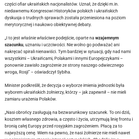
części ofiar ukraińskich nacjonalistów. Uznał, że dzięki m.in.
niedawnemu Kongresowi Historyków polskich i ukraińskich
dyskusja o trudnych sprawach została przeniesiona na poziom
merytorycznej i naukowo obiektywnej debaty.
„I to jest właśnie właściwe podejście, oparte na
wzajemnym
szacunku
, uznaniu i uczciwości. Nie wolno go podważać ani
nakręcać spirali nienawiści. Tym bardziej w sytuacji, gdy nad nami
wszystkimi – Ukraińcami, Polakami i innymi Europejczykami –
ponownie zawisło zagrożenie ze strony naszego odwiecznego
wroga, Rosji” – oświadczył Sybiha.
Minister podkreślił, że decyzja o wyborze imienia jednostki była
wyborem ukraińskich żołnierzy, którzy – jak zapewnił – nie mieli
zamiaru urażenia Polaków.
„Nasi obrońcy zasługują na bezwarunkowy szacunek. To oni dziś,
kosztem własnego zdrowia, a często i życia, utrzymują linię frontu i
bronią całej Europy przed rosyjskim zagrożeniem. Płacą za to
najwyższą cenę. Wiem na pewno, że nasi żołnierze nie mieli nawet