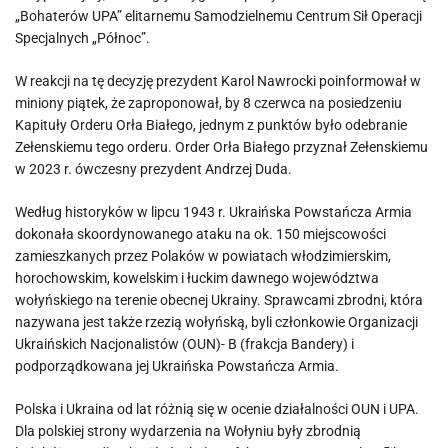
„Bohaterów UPA” elitarnemu Samodzielnemu Centrum Sił Operacji
Specjalnych „Północ”.
W reakcji na tę decyzję prezydent Karol Nawrocki poinformował w
miniony piątek, że zaproponował, by 8 czerwca na posiedzeniu
Kapituły Orderu Orła Białego, jednym z punktów było odebranie
Zełenskiemu tego orderu. Order Orła Białego przyznał Zełenskiemu
w 2023 r. ówczesny prezydent Andrzej Duda.
Według historyków w lipcu 1943 r. Ukraińska Powstańcza Armia
dokonała skoordynowanego ataku na ok. 150 miejscowości
zamieszkanych przez Polaków w powiatach włodzimierskim,
horochowskim, kowelskim i łuckim dawnego województwa
wołyńskiego na terenie obecnej Ukrainy. Sprawcami zbrodni, która
nazywana jest także rzezią wołyńską, byli członkowie Organizacji
Ukraińskich Nacjonalistów (OUN)- B (frakcja Bandery) i
podporządkowana jej Ukraińska Powstańcza Armia.
Polska i Ukraina od lat różnią się w ocenie działalności OUN i UPA.
Dla polskiej strony wydarzenia na Wołyniu były zbrodnią