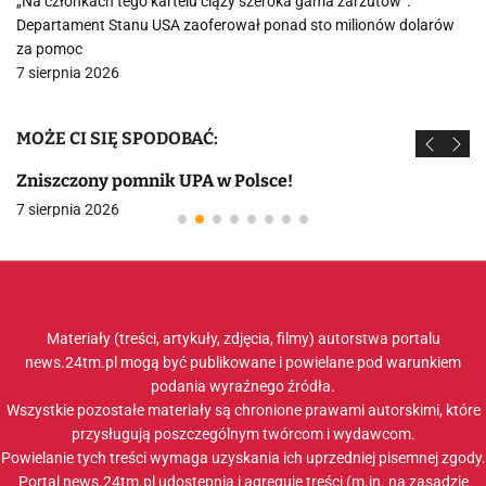
„Na członkach tego kartelu ciąży szeroka gama zarzutów”.
Departament Stanu USA zaoferował ponad sto milionów dolarów
za pomoc
7 sierpnia 2026
MOŻE CI SIĘ SPODOBAĆ:
Zniszczony pomnik UPA w Polsce!
7 sierpnia 2026
Materiały (treści, artykuły, zdjęcia, filmy) autorstwa portalu
news.24tm.pl mogą być publikowane i powielane pod warunkiem
podania wyraźnego źródła.
Wszystkie pozostałe materiały są chronione prawami autorskimi, które
przysługują poszczególnym twórcom i wydawcom.
Powielanie tych treści wymaga uzyskania ich uprzedniej pisemnej zgody.
Portal news.24tm.pl udostępnia i agreguje treści (m.in. na zasadzie