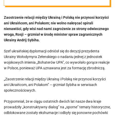
„Nie wolno
Zaostrzenie relacji między Ukrainą i Polską nie przynosi korzyści
nakręcać
ani Ukraińcom, ani Polakom; nie wolno nakręcać spirali
nienawiści, gdy wisi nad nami zagrożenie ze strony odwiecznego
spirali
wroga, Rosji – grzmiał w środę minister spraw zagranicznych
Ukrainy Andrij Sybiha.
nienawiści”
Szef ukraińskiej dyplomacji odniósł się do decyzji prezydenta
Ukrainy Wołodymyra Zełenskiego o nadaniu jednej z jednostek
wojskowych imienia „Bohaterów UPA”, co wywołało gorące reakcje
w Polsce, ponieważ UPA uznawana jest za formację zbrodniczą.
„Zaostrzenie relacji między Ukrainą i Polską nie przynosi korzyści
ani Ukraińcom, ani Polakom” – grzmiał Sybiha w serwisach
społecznościowych.
Przypomniał, że w ciągu ostatnich dwóch lat nasze dwa kraje
prowadziły „konstruktywny dialog” na „sporne” tematy historyczne,
odblokowane zostały ekshumacje i odbyły się ponowne pochówki