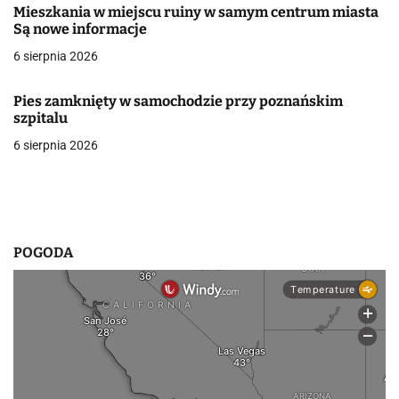
Mieszkania w miejscu ruiny w samym centrum miasta
w
Są nowe informacje
6 sierpnia 2026
p
i
Pies zamknięty w samochodzie przy poznańskim
szpitalu
s
6 sierpnia 2026
u
POGODA