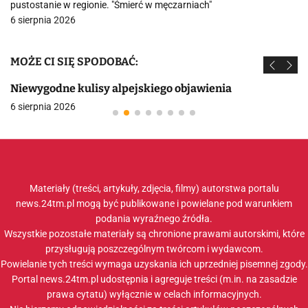
pustostanie w regionie. "Śmierć w męczarniach"
6 sierpnia 2026
MOŻE CI SIĘ SPODOBAĆ:
Niewygodne kulisy alpejskiego objawienia
6 sierpnia 2026
Materiały (treści, artykuły, zdjęcia, filmy) autorstwa portalu
news.24tm.pl mogą być publikowane i powielane pod warunkiem
podania wyraźnego źródła.
Wszystkie pozostałe materiały są chronione prawami autorskimi, które
przysługują poszczególnym twórcom i wydawcom.
Powielanie tych treści wymaga uzyskania ich uprzedniej pisemnej zgody.
Portal news.24tm.pl udostępnia i agreguje treści (m.in. na zasadzie
prawa cytatu) wyłącznie w celach informacyjnych.