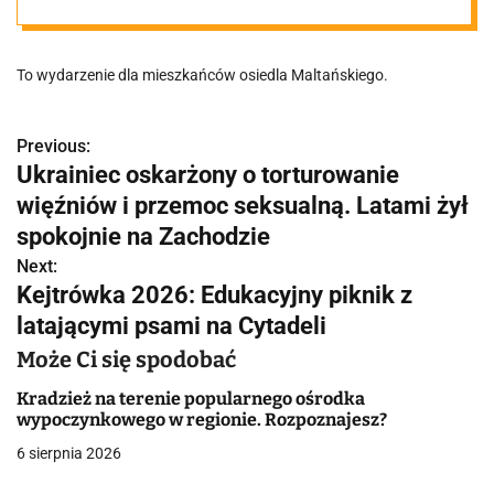
Ubrani na
To wydarzenie dla mieszkańców osiedla Maltańskiego.
czarno
uczestnicy
Previous:
N
Ukrainiec oskarżony o torturowanie
a
więźniów i przemoc seksualną. Latami żył
niosą
w
spokojnie na Zachodzie
transparenty i
Next:
i
Kejtrówka 2026: Edukacyjny piknik z
g
latającymi psami na Cytadeli
klucze
a
Może Ci się spodobać
c
Kradzież na terenie popularnego ośrodka
wypoczynkowego w regionie. Rozpoznajesz?
j
6 sierpnia 2026
a