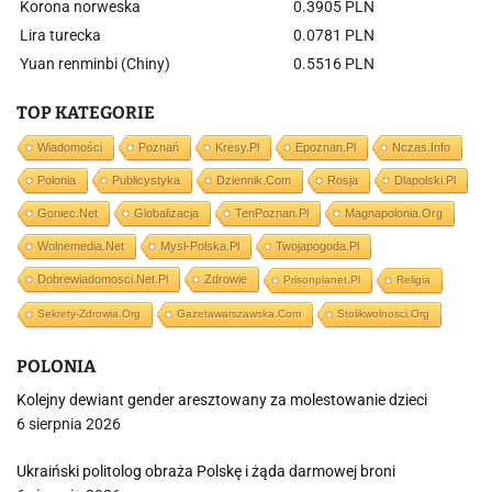
Korona norweska
0.3905 PLN
Lira turecka
0.0781 PLN
Yuan renminbi (Chiny)
0.5516 PLN
TOP KATEGORIE
Wiadomości
Poznań
Kresy.pl
Epoznan.pl
Nczas.info
Polonia
Publicystyka
Dziennik.com
Rosja
Dlapolski.pl
Goniec.net
Globalizacja
TenPoznan.pl
Magnapolonia.org
Wolnemedia.net
Mysl-Polska.pl
Twojapogoda.pl
Dobrewiadomosci.net.pl
Zdrowie
Prisonplanet.pl
Religia
Sekrety-Zdrowia.org
Gazetawarszawska.com
Stolikwolnosci.org
POLONIA
Kolejny dewiant gender aresztowany za molestowanie dzieci
6 sierpnia 2026
Ukraiński politolog obraża Polskę i żąda darmowej broni