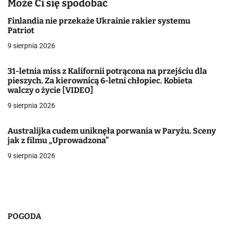
Może Ci się spodobać
a
Finlandia nie przekaże Ukrainie rakier systemu
Patriot
c
9 sierpnia 2026
j
31-letnia miss z Kalifornii potrącona na przejściu dla
a
pieszych. Za kierownicą 6-letni chłopiec. Kobieta
walczy o życie [VIDEO]
w
9 sierpnia 2026
p
i
Australijka cudem uniknęła porwania w Paryżu. Sceny
jak z filmu „Uprowadzona”
s
9 sierpnia 2026
u
POGODA