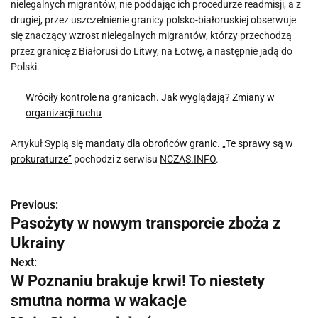
nielegalnych migrantów, nie poddając ich procedurze readmisji, a z
drugiej, przez uszczelnienie granicy polsko-białoruskiej obserwuje
się znaczący wzrost nielegalnych migrantów, którzy przechodzą
przez granicę z Białorusi do Litwy, na Łotwę, a następnie jadą do
Polski.
Wróciły kontrole na granicach. Jak wyglądają? Zmiany w
organizacji ruchu
Artykuł
Sypią się mandaty dla obrońców granic. „Te sprawy są w
prokuraturze”
pochodzi z serwisu
NCZAS.INFO
.
Previous:
N
Pasożyty w nowym transporcie zboża z
a
Ukrainy
w
Next:
W Poznaniu brakuje krwi! To niestety
i
smutna norma w wakacje
g