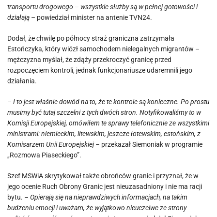
transportu drogowego – wszystkie służby są w pełnej gotowości i
działają –
powiedział minister na antenie TVN24.
Dodał, że chwilę po północy straż graniczna zatrzymała
Estończyka, który wiózł samochodem nielegalnych migrantów –
mężczyzna myślał, że zdąży przekroczyć granicę przed
rozpoczęciem kontroli, jednak funkcjonariusze udaremnili jego
działania.
– I to jest właśnie dowód na to, że te kontrole są konieczne. Po prostu
musimy być tutaj szczelni z tych dwóch stron. Notyfikowaliśmy to w
Komisji Europejskiej, omówiłem te sprawy telefonicznie ze wszystkimi
ministrami: niemieckim, litewskim, jeszcze łotewskim, estońskim, z
Komisarzem Unii Europejskiej –
przekazał Siemoniak w programie
„Rozmowa Piaseckiego”.
Szef MSWiA skrytykował także obrońców granic i przyznał, że w
jego ocenie Ruch Obrony Granic jest nieuzasadniony i nie ma racji
bytu.
– Opierają się na nieprawdziwych informacjach, na takim
budzeniu emocji i uważam, że wyjątkowo nieuczciwe ze strony