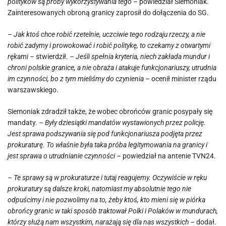
polityków są próby wykorzystywania tego –
powiedział Siemoniak.
Zainteresowanych obroną granicy zaprosił do dołączenia do SG.
– Jak ktoś chce robić rzetelnie, uczciwie tego rodzaju rzeczy, a nie
robić zadymy i prowokować i robić politykę, to czekamy z otwartymi
rękami –
stwierdził.
– Jeśli spełnia kryteria, niech zakłada mundur i
chroni polskie granice, a nie obraża i atakuje funkcjonariuszy, utrudnia
im czynności, bo z tym mieliśmy do czynienia –
ocenił minister rządu
warszawskiego.
Siemoniak zdradził także, że wobec obrońców granic posypały się
mandaty.
– Były dziesiątki mandatów wystawionych przez policję.
Jest sprawa podszywania się pod funkcjonariusza podjęta przez
prokuraturę. To właśnie była taka próba legitymowania na granicy i
jest sprawa o utrudnianie czynności –
powiedział na antenie TVN24.
– Te sprawy są w prokuraturze i tutaj reagujemy. Oczywiście w ręku
prokuratury są dalsze kroki, natomiast my absolutnie tego nie
odpuścimy i nie pozwolimy na to, żeby ktoś, kto mieni się w piórka
obrońcy granic w taki sposób traktował Polki i Polaków w mundurach,
którzy służą nam wszystkim, narażają się dla nas wszystkich –
dodał.