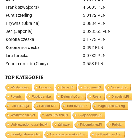
Frank szwajcarski
4.6005 PLN
Funt szterling
5.0172 PLN
Hrywna (Ukraina)
0.0834 PLN
Jen (Japonia)
0.023565 PLN
Korona czeska
0.1773 PLN
Korona norweska
0.392 PLN
Lira turecka
0.0782 PLN
Yuan renminbi (Chiny)
0.553 PLN
TOP KATEGORIE
Wiadomości
Poznań
Kresy.pl
Epoznan.pl
Nczas.info
Polonia
Publicystyka
Dziennik.com
Rosja
Dlapolski.pl
Globalizacja
Goniec.net
TenPoznan.pl
Magnapolonia.org
Wolnemedia.net
Mysl-Polska.pl
Twojapogoda.pl
Dobrewiadomosci.net.pl
Zdrowie
Prisonplanet.pl
Religia
Sekrety-Zdrowia.org
Gazetawarszawska.com
Stolikwolnosci.org