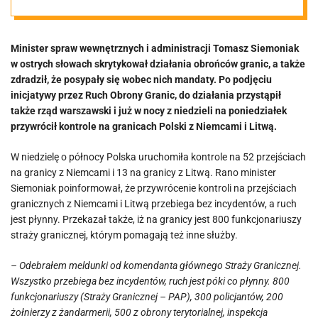
sprawy są w
Minister spraw wewnętrznych i administracji Tomasz Siemoniak
prokuraturze”
w ostrych słowach skrytykował działania obrońców granic, a także
zdradził, że posypały się wobec nich mandaty. Po podjęciu
inicjatywy przez Ruch Obrony Granic, do działania przystąpił
także rząd warszawski i już w nocy z niedzieli na poniedziałek
przywrócił kontrole na granicach Polski z Niemcami i Litwą.
W niedzielę o północy Polska uruchomiła kontrole na 52 przejściach
na granicy z Niemcami i 13 na granicy z Litwą. Rano minister
Siemoniak poinformował, że przywrócenie kontroli na przejściach
granicznych z Niemcami i Litwą przebiega bez incydentów, a ruch
jest płynny. Przekazał także, iż na granicy jest 800 funkcjonariuszy
straży granicznej, którym pomagają też inne służby.
– Odebrałem meldunki od komendanta głównego Straży Granicznej.
Wszystko przebiega bez incydentów, ruch jest póki co płynny. 800
funkcjonariuszy (Straży Granicznej – PAP), 300 policjantów, 200
żołnierzy z żandarmerii, 500 z obrony terytorialnej, inspekcja