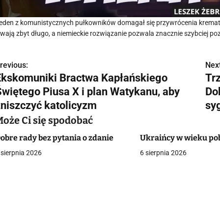
eden z komunistycznych pułkowników domagał się przywrócenia kremato
rwają zbyt długo, a niemieckie rozwiązanie pozwala znacznie szybciej po
revious:
Next
N
Ekskomuniki Bractwa Kapłańskiego
Tr
a
Świętego Piusa X i plan Watykanu, aby
Do
w
zniszczyć katolicyzm
sy
Może Ci się spodobać
obre rady bez pytania o zdanie
Ukraińcy w wieku p
g
 sierpnia 2026
6 sierpnia 2026
a
c
a