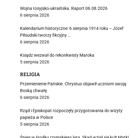
Wojna rosyjsko-ukraińska. Raport 06.08.2026
6 sierpnia 2026
Kalendarium historyczne: 6 sierpnia 1914 roku – Józef
i
Piłsudski tworzy fikcyjny …
6 sierpnia 2026
Ksiądz wezwał do rekonkwisty Maroka
5 sierpnia 2026
RELIGIA
Przemienienie Pańskie. Chrystus objawił uczniom swoją
Boską chwałę
6 sierpnia 2026
Rząd i Episkopat rozpoczęły przygotowania do wizyty
papieża w Polsce
5 sierpnia 2026
Śnieg w środku rzymskiego lata. Skąd wziął się kult Matki