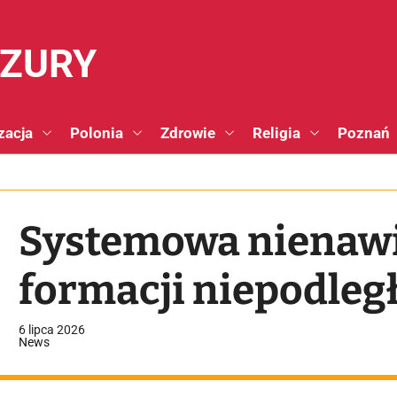
NZURY
zacja
Polonia
Zdrowie
Religia
Poznań
Systemowa nienawi
formacji niepodleg
6 lipca 2026
News