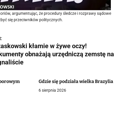
riów, argumentując, że procedury śledcze i rozprawy sądowe
zbyć się przeciwników politycznych.
:
zaskowski kłamie w żywe oczy!
kumenty obnażają urzędniczą zemstę na
gnaliście
oborowym
Gdzie się podziała wielka Brazylia
6 sierpnia 2026