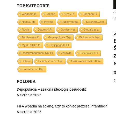
TOP KATEGORIE
J
Wiadomości
Poznań
Kresy.pl
Epoznan.pl
t
Nczas.info
Polonia
Publicystyka
Dziennik.com
Rosja
Dlapolski.pl
Goniec.net
Globalizacja
P
TenPoznan.pl
Magnapolonia.org
Wolnemedia.net
Mysl-Polska.pl
Twojapogoda.pl
Dobrewiadomosci.net.pl
Zdrowie
Prisonplanet.pl
Religia
Sekrety-Zdrowia.org
Gazetawarszawska.com
i
Stolikwolnosci.org
D
6
POLONIA
Depopulacja – szalona ideologia pseudoelit
6 sierpnia 2026
j
FIFA wpadła na ścianę. Czy to koniec prezesa Infantino?
6 sierpnia 2026