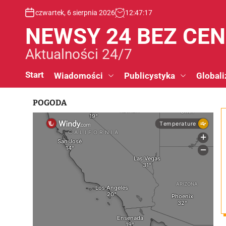
S
czwartek, 6 sierpnia 2026
12
:
47
:
18
k
i
NEWSY 24 BEZ CE
p
t
Aktualności 24/7
o
c
Start
Wiadomości
Publicystyka
Globali
o
n
POGODA
t
e
n
t