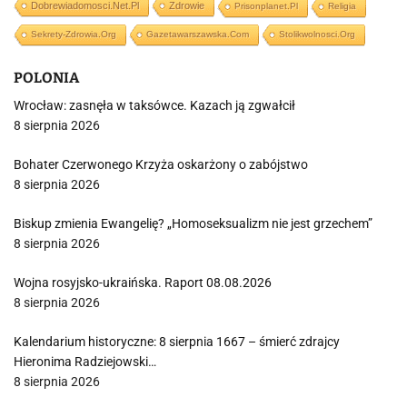
Dobrewiadomosci.net.pl
Zdrowie
Prisonplanet.pl
Religia
Sekrety-Zdrowia.org
Gazetawarszawska.com
Stolikwolnosci.org
POLONIA
Wrocław: zasnęła w taksówce. Kazach ją zgwałcił
8 sierpnia 2026
Bohater Czerwonego Krzyża oskarżony o zabójstwo
8 sierpnia 2026
Biskup zmienia Ewangelię? „Homoseksualizm nie jest grzechem”
8 sierpnia 2026
Wojna rosyjsko-ukraińska. Raport 08.08.2026
8 sierpnia 2026
Kalendarium historyczne: 8 sierpnia 1667 – śmierć zdrajcy
Hieronima Radziejowski…
8 sierpnia 2026