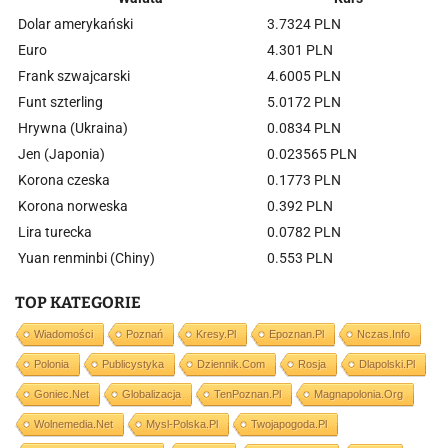
Dolar amerykański
3.7324 PLN
Euro
4.301 PLN
Frank szwajcarski
4.6005 PLN
Funt szterling
5.0172 PLN
Hrywna (Ukraina)
0.0834 PLN
Jen (Japonia)
0.023565 PLN
Korona czeska
0.1773 PLN
Korona norweska
0.392 PLN
Lira turecka
0.0782 PLN
Yuan renminbi (Chiny)
0.553 PLN
TOP KATEGORIE
Wiadomości
Poznań
Kresy.pl
Epoznan.pl
Nczas.info
Polonia
Publicystyka
Dziennik.com
Rosja
Dlapolski.pl
Goniec.net
Globalizacja
TenPoznan.pl
Magnapolonia.org
Wolnemedia.net
Mysl-Polska.pl
Twojapogoda.pl