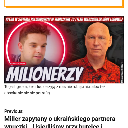
To jest groza, że ci ludzie żyją z nas nie robiąc nic, albo też
absolutnie nic nie potrafią
Previous:
N
Miller zapytany o ukraińskiego partnera
a
wnuczki. „Usiedliśmy przy butelce i