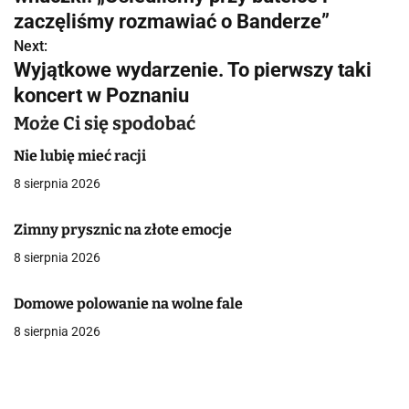
w
zaczęliśmy rozmawiać o Banderze”
Next:
i
Wyjątkowe wydarzenie. To pierwszy taki
g
koncert w Poznaniu
a
Może Ci się spodobać
c
Nie lubię mieć racji
8 sierpnia 2026
j
a
Zimny prysznic na złote emocje
8 sierpnia 2026
w
p
Domowe polowanie na wolne fale
i
8 sierpnia 2026
s
u