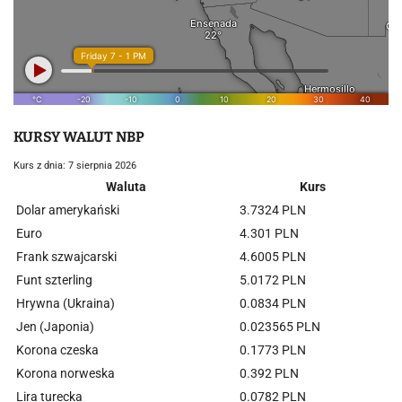
KURSY WALUT NBP
Kurs z dnia: 7 sierpnia 2026
Waluta
Kurs
Dolar amerykański
3.7324 PLN
Euro
4.301 PLN
Frank szwajcarski
4.6005 PLN
Funt szterling
5.0172 PLN
Hrywna (Ukraina)
0.0834 PLN
Jen (Japonia)
0.023565 PLN
Korona czeska
0.1773 PLN
Korona norweska
0.392 PLN
Lira turecka
0.0782 PLN