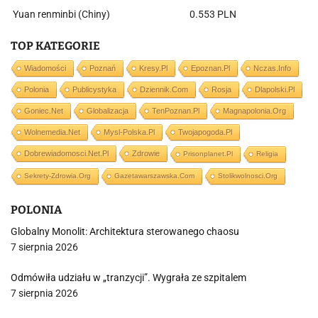
Yuan renminbi (Chiny)
0.553 PLN
TOP KATEGORIE
Wiadomości
Poznań
Kresy.pl
Epoznan.pl
Nczas.info
Polonia
Publicystyka
Dziennik.com
Rosja
Dlapolski.pl
Goniec.net
Globalizacja
TenPoznan.pl
Magnapolonia.org
Wolnemedia.net
Mysl-Polska.pl
Twojapogoda.pl
Dobrewiadomosci.net.pl
Zdrowie
Prisonplanet.pl
Religia
Sekrety-Zdrowia.org
Gazetawarszawska.com
Stolikwolnosci.org
POLONIA
Globalny Monolit: Architektura sterowanego chaosu
7 sierpnia 2026
Odmówiła udziału w „tranzycji”. Wygrała ze szpitalem
7 sierpnia 2026