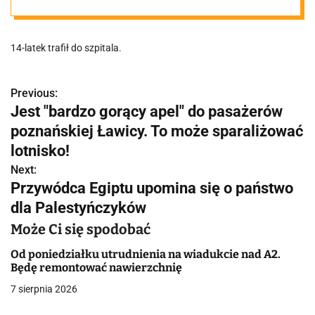
"Dziecko
14-latek trafił do szpitala.
zostało
odnalezione
Previous:
N
Jest "bardzo gorący apel" do pasażerów
a
poznańskiej Ławicy. To może sparaliżować
około 3,5 km od
w
lotnisko!
miejsca, w
Next:
i
Przywódca Egiptu upomina się o państwo
g
dla Palestyńczyków
którym było
a
Może Ci się spodobać
widziane po raz
c
Od poniedziałku utrudnienia na wiadukcie nad A2.
Będę remontować nawierzchnię
j
ostatni"
7 sierpnia 2026
a