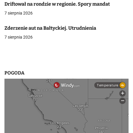
Driftował na rondzie w regionie. Spory mandat
w
7 sierpnia 2026
p
Zderzenie aut na Bałtyckiej. Utrudnienia
i
7 sierpnia 2026
s
u
POGODA