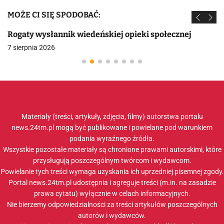
MOŻE CI SIĘ SPODOBAĆ:
Rogaty wysłannik wiedeńskiej opieki społecznej
7 sierpnia 2026
Materiały (treści, artykuły, zdjęcia, filmy) autorstwa portalu
news.24tm.pl mogą być publikowane i powielane pod warunkiem
podania wyraźnego źródła.
Wszystkie pozostałe materiały są chronione prawami autorskimi, które
przysługują poszczególnym twórcom i wydawcom.
Powielanie tych treści wymaga uzyskania ich uprzedniej pisemnej zgody.
Portal news.24tm.pl udostępnia i agreguje treści (m.in. na zasadzie
prawa cytatu) wyłącznie w celach informacyjnych.
Nie bierzemy odpowiedzialności za treści artykułów poszczególnych
autorów i wydawców.