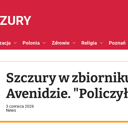
NZURY
zacja
Polonia
Zdrowie
Religia
Poznań
Szczury w zbiorni
Avenidzie. "Policz
3 czerwca 2026
News