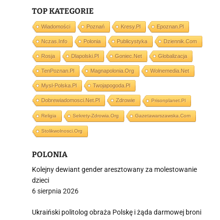
TOP KATEGORIE
i
Wiadomości
Poznań
Kresy.pl
Epoznan.pl
Nczas.info
Polonia
Publicystyka
Dziennik.com
Rosja
Dlapolski.pl
Goniec.net
Globalizacja
TenPoznan.pl
Magnapolonia.org
Wolnemedia.net
Mysl-Polska.pl
Twojapogoda.pl
Dobrewiadomosci.net.pl
Zdrowie
Prisonplanet.pl
Religia
Sekrety-Zdrowia.org
Gazetawarszawska.com
Stolikwolnosci.org
POLONIA
Kolejny dewiant gender aresztowany za molestowanie
dzieci
6 sierpnia 2026
Ukraiński politolog obraża Polskę i żąda darmowej broni