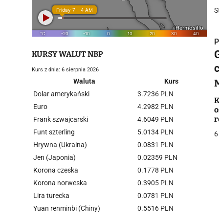
S
P
KURSY WALUT NBP
Kurs z dnia: 6 sierpnia 2026
Waluta
Kurs
Dolar amerykański
3.7236 PLN
i
K
Euro
4.2982 PLN
o
r
Frank szwajcarski
4.6049 PLN
Funt szterling
5.0134 PLN
6
Hrywna (Ukraina)
0.0831 PLN
Jen (Japonia)
0.02359 PLN
Korona czeska
0.1778 PLN
j
Korona norweska
0.3905 PLN
Lira turecka
0.0781 PLN
Yuan renminbi (Chiny)
0.5516 PLN