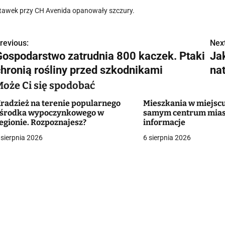
tawek przy CH Avenida opanowały szczury.
revious:
Next
N
Gospodarstwo zatrudnia 800 kaczek. Ptaki
Ja
a
chronią rośliny przed szkodnikami
na
w
Może Ci się spodobać
radzież na terenie popularnego
Mieszkania w miejscu
środka wypoczynkowego w
samym centrum mias
g
egionie. Rozpoznajesz?
informacje
 sierpnia 2026
6 sierpnia 2026
a
c
a
w