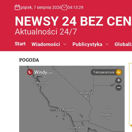
S
piątek, 7 sierpnia 2026
04
:
13
:
30
k
i
NEWSY 24 BEZ CE
p
t
Aktualności 24/7
o
c
Start
Wiadomości
Publicystyka
Globali
o
n
POGODA
t
e
n
t