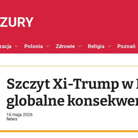
NZURY
zacja
Polonia
Zdrowie
Religia
Poznań
Szczyt Xi-Trump w P
globalne konsekwe
16 maja 2026
News