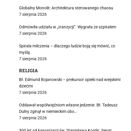
Globalny Monolit: Architektura sterowanego chaosu
7 sierpnia 2026
Odmówiła udziału w „tranzycji”. Wygrała ze szpitalem
7 sierpnia 2026
i
Spirala milczenia – dlaczego ludzie boją się mówić, co
myślą
7 sierpnia 2026
RELIGIA
Bł. Edmund Bojanowski – prekursor opieki nad wiejskimi
dziećmi
7 sierpnia 2026
Oddawał współwięźniom własne jedzenie. Bł. Tadeusz
Dulny zginął w niemieckim obo…
7 sierpnia 2026
300 lat od kanonizacji św. Stanisława Kostki. Senat