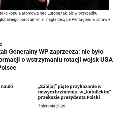
taka kopuła atomowa nad Europą tak, ale w przypadku
globalnego porozumienia i nagła decyzja Pentagonu w sprawie
:
tab Generalny WP zaprzecza: nie było
formacji o wstrzymaniu rotacji wojsk USA
Polsce
 nauki
„Zabijaj” piąte przykazanie w
nowym brzmieniu, w „katolickim”
przekazie prezydenta Polski
7 sierpnia 2026