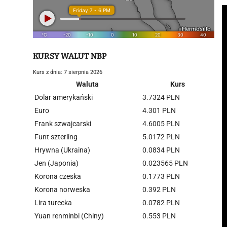
KURSY WALUT NBP
Kurs z dnia: 7 sierpnia 2026
Waluta
Kurs
Dolar amerykański
3.7324 PLN
Euro
4.301 PLN
Frank szwajcarski
4.6005 PLN
Funt szterling
5.0172 PLN
Hrywna (Ukraina)
0.0834 PLN
Jen (Japonia)
0.023565 PLN
Korona czeska
0.1773 PLN
Korona norweska
0.392 PLN
Lira turecka
0.0782 PLN
Yuan renminbi (Chiny)
0.553 PLN