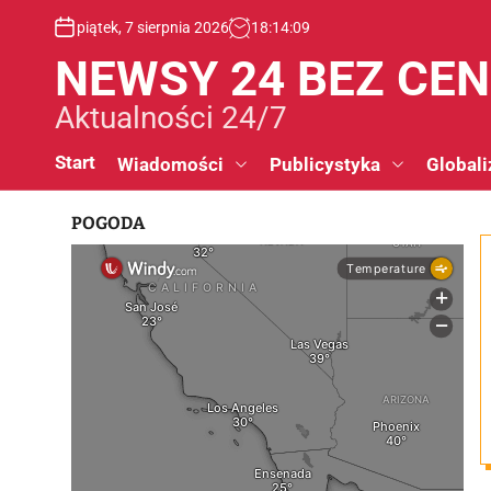
S
piątek, 7 sierpnia 2026
18
:
14
:
10
k
i
NEWSY 24 BEZ CE
p
t
Aktualności 24/7
o
c
Start
Wiadomości
Publicystyka
Globali
o
n
POGODA
t
e
n
t