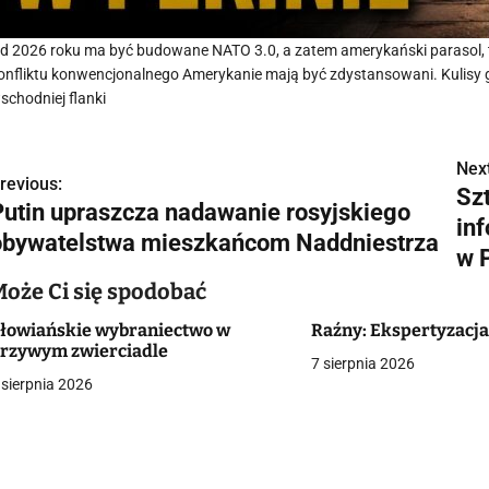
d 2026 roku ma być budowane NATO 3.0, a zatem amerykański parasol, 
onfliktu konwencjonalnego Amerykanie mają być zdystansowani. Kulisy 
schodniej flanki
Next
N
revious:
Sz
Putin upraszcza nadawanie rosyjskiego
a
in
obywatelstwa mieszkańcom Naddniestrza
w
w 
Może Ci się spodobać
łowiańskie wybraniectwo w
Raźny: Ekspertyzacja
g
rzywym zwierciadle
7 sierpnia 2026
a
 sierpnia 2026
c