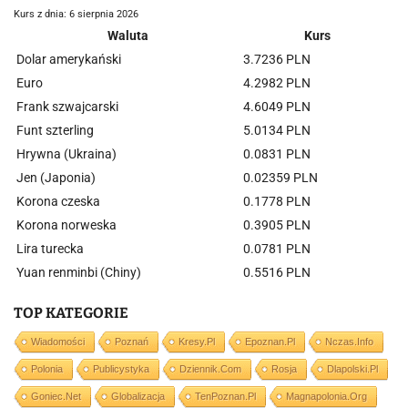
Kurs z dnia: 6 sierpnia 2026
Waluta
Kurs
Dolar amerykański
3.7236 PLN
Euro
4.2982 PLN
Frank szwajcarski
4.6049 PLN
Funt szterling
5.0134 PLN
Hrywna (Ukraina)
0.0831 PLN
Jen (Japonia)
0.02359 PLN
Korona czeska
0.1778 PLN
Korona norweska
0.3905 PLN
Lira turecka
0.0781 PLN
Yuan renminbi (Chiny)
0.5516 PLN
TOP KATEGORIE
Wiadomości
Poznań
Kresy.pl
Epoznan.pl
Nczas.info
Polonia
Publicystyka
Dziennik.com
Rosja
Dlapolski.pl
Goniec.net
Globalizacja
TenPoznan.pl
Magnapolonia.org