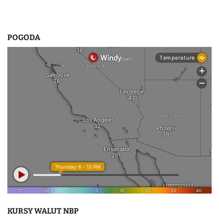
POGODA
KURSY WALUT NBP