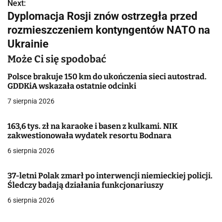
w
Next:
Dyplomacja Rosji znów ostrzegła przed
i
rozmieszczeniem kontyngentów NATO na
g
Ukrainie
a
Może Ci się spodobać
c
Polsce brakuje 150 km do ukończenia sieci autostrad.
GDDKiA wskazała ostatnie odcinki
j
7 sierpnia 2026
a
163,6 tys. zł na karaoke i basen z kulkami. NIK
w
zakwestionowała wydatek resortu Bodnara
6 sierpnia 2026
p
i
37-letni Polak zmarł po interwencji niemieckiej policji.
Śledczy badają działania funkcjonariuszy
s
6 sierpnia 2026
u