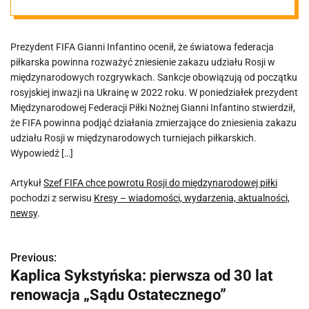
wej piłki
Prezydent FIFA Gianni Infantino ocenił, że światowa federacja
piłkarska powinna rozważyć zniesienie zakazu udziału Rosji w
międzynarodowych rozgrywkach. Sankcje obowiązują od początku
rosyjskiej inwazji na Ukrainę w 2022 roku. W poniedziałek prezydent
Międzynarodowej Federacji Piłki Nożnej Gianni Infantino stwierdził,
że FIFA powinna podjąć działania zmierzające do zniesienia zakazu
udziału Rosji w międzynarodowych turniejach piłkarskich.
Wypowiedź […]
Artykuł
Szef FIFA chce powrotu Rosji do międzynarodowej piłki
pochodzi z serwisu
Kresy – wiadomości, wydarzenia, aktualności,
newsy
.
Previous:
N
Kaplica Sykstyńska: pierwsza od 30 lat
a
renowacja „Sądu Ostatecznego”