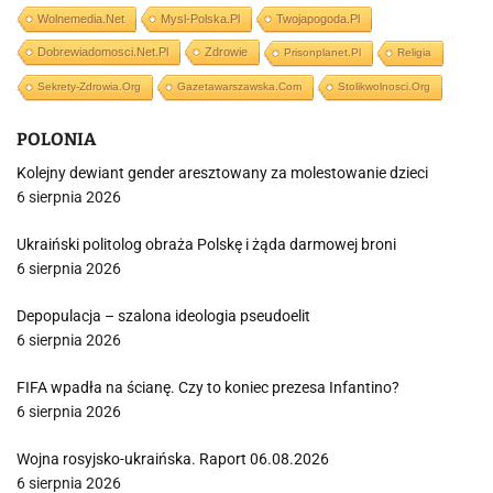
Wolnemedia.net
Mysl-Polska.pl
Twojapogoda.pl
Dobrewiadomosci.net.pl
Zdrowie
Prisonplanet.pl
Religia
Sekrety-Zdrowia.org
Gazetawarszawska.com
Stolikwolnosci.org
POLONIA
Kolejny dewiant gender aresztowany za molestowanie dzieci
6 sierpnia 2026
Ukraiński politolog obraża Polskę i żąda darmowej broni
6 sierpnia 2026
Depopulacja – szalona ideologia pseudoelit
6 sierpnia 2026
FIFA wpadła na ścianę. Czy to koniec prezesa Infantino?
6 sierpnia 2026
Wojna rosyjsko-ukraińska. Raport 06.08.2026
6 sierpnia 2026