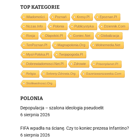
TOP KATEGORIE
Wiadomości
Poznań
Kresy.pl
Epoznan.pl
Nczas.info
Polonia
Publicystyka
Dziennik.com
j
Rosja
Dlapolski.pl
Goniec.net
Globalizacja
TenPoznan.pl
Magnapolonia.org
Wolnemedia.net
Mysl-Polska.pl
Twojapogoda.pl
Dobrewiadomosci.net.pl
Zdrowie
Prisonplanet.pl
Religia
Sekrety-Zdrowia.org
Gazetawarszawska.com
i
Stolikwolnosci.org
POLONIA
Depopulacja – szalona ideologia pseudoelit
6 sierpnia 2026
FIFA wpadła na ścianę. Czy to koniec prezesa Infantino?
6 sierpnia 2026