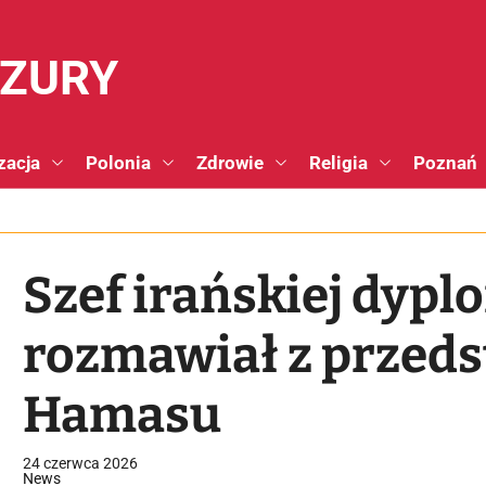
NZURY
zacja
Polonia
Zdrowie
Religia
Poznań
Szef irańskiej dypl
rozmawiał z przed
Hamasu
24 czerwca 2026
News