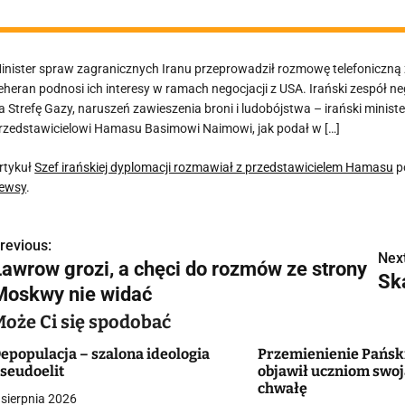
inister spraw zagranicznych Iranu przeprowadził rozmowę telefoniczną
eheran podnosi ich interesy w ramach negocjacji z USA. Irański zespół ne
a Strefę Gazy, naruszeń zawieszenia broni i ludobójstwa – irański mini
rzedstawicielowi Hamasu Basimowi Naimowi, jak podał w […]
rtykuł
Szef irańskiej dyplomacji rozmawiał z przedstawicielem Hamasu
p
ewsy
.
revious:
N
Next
Ławrow grozi, a chęci do rozmów ze strony
Ska
a
Moskwy nie widać
w
Może Ci się spodobać
epopulacja – szalona ideologia
Przemienienie Pańsk
seudoelit
objawił uczniom swo
g
chwałę
 sierpnia 2026