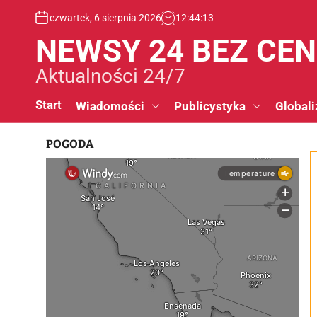
S
czwartek, 6 sierpnia 2026
12
:
44
:
14
k
i
NEWSY 24 BEZ CE
p
t
Aktualności 24/7
o
c
Start
Wiadomości
Publicystyka
Globali
o
n
POGODA
t
e
n
t