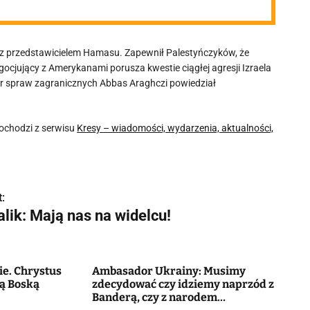
 z przedstawicielem Hamasu. Zapewnił Palestyńczyków, że
gocjujący z Amerykanami porusza kwestie ciągłej agresji Izraela
ster spraw zagranicznych Abbas Araghczi powiedział
ochodzi z serwisu
Kresy – wiadomości, wydarzenia, aktualności,
:
lik: Mają nas na widelcu!
ie. Chrystus
Ambasador Ukrainy: Musimy
ją Boską
zdecydować czy idziemy naprzód z
Banderą, czy z narodem