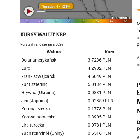
M
T
KURSY WALUT NBP
n
p
Kurs z dnia: 6 sierpnia 2026
Waluta
Kurs
A
Dolar amerykański
3.7236 PLN
n
Euro
4.2982 PLN
Frank szwajcarski
4.6049 PLN
Funt szterling
5.0134 PLN
P
Hrywna (Ukraina)
0.0831 PLN
Jen (Japonia)
0.02359 PLN
Korona czeska
0.1778 PLN
Korona norweska
0.3905 PLN
i
D
Lira turecka
0.0781 PLN
p
Yuan renminbi (Chiny)
0.5516 PLN
6