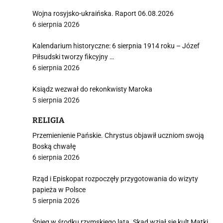
Wojna rosyjsko-ukraińska. Raport 06.08.2026
6 sierpnia 2026
Kalendarium historyczne: 6 sierpnia 1914 roku – Józef
Piłsudski tworzy fikcyjny …
6 sierpnia 2026
Ksiądz wezwał do rekonkwisty Maroka
5 sierpnia 2026
RELIGIA
Przemienienie Pańskie. Chrystus objawił uczniom swoją
Boską chwałę
6 sierpnia 2026
Rząd i Episkopat rozpoczęły przygotowania do wizyty
papieża w Polsce
5 sierpnia 2026
Śnieg w środku rzymskiego lata. Skąd wziął się kult Matki