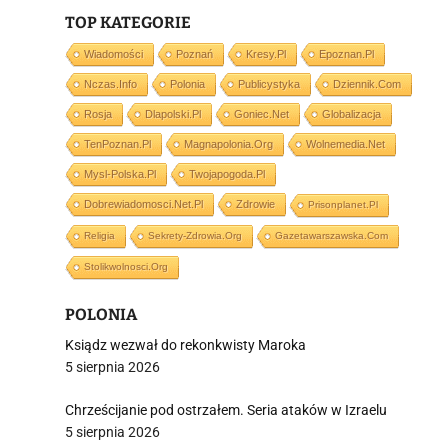
TOP KATEGORIE
Wiadomości
Poznań
Kresy.pl
Epoznan.pl
j
Nczas.info
Polonia
Publicystyka
Dziennik.com
Rosja
Dlapolski.pl
Goniec.net
Globalizacja
TenPoznan.pl
Magnapolonia.org
Wolnemedia.net
Mysl-Polska.pl
Twojapogoda.pl
Dobrewiadomosci.net.pl
Zdrowie
Prisonplanet.pl
i
Religia
Sekrety-Zdrowia.org
Gazetawarszawska.com
Stolikwolnosci.org
POLONIA
Ksiądz wezwał do rekonkwisty Maroka
5 sierpnia 2026
Chrześcijanie pod ostrzałem. Seria ataków w Izraelu
5 sierpnia 2026