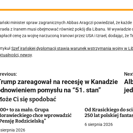
rański minister spraw zagranicznych Abbas Aragczi powiedział, że każde
zraela z Iranem musi obejmować również pokój dla Libanu. W wywiadzie dl
apłacił cenę za wojnę narzuconą Iranowi przez USA i Izrael, dodając, że T
rtykuł
Szef irańskiej dyplomacji stawia warunek wstrzymania wojny w Li
ktualności, newsy
.
revious:
Next
N
Trump zareagował na recesję w Kanadzie
Al
a
odnowieniem pomysłu na “51. stan”
je
w
Może Ci się spodobać
00+ to za mało. Grupa
Od Krasickiego do sci
orawieckiego chce wprowadzić
250 lat polskiej fanta
g
Pensję Rodzicielską”
6 sierpnia 2026
 sierpnia 2026
a