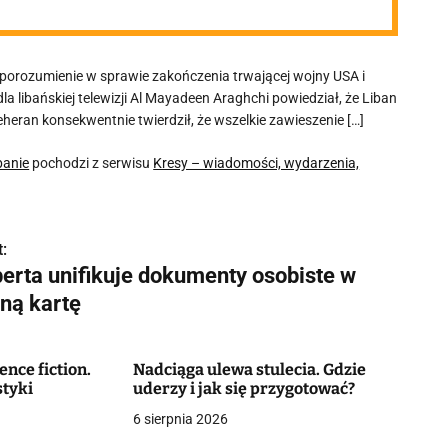
 porozumienie w sprawie zakończenia trwającej wojny USA i
a libańskiej telewizji Al Mayadeen Araghchi powiedział, że Liban
eheran konsekwentnie twierdził, że wszelkie zawieszenie […]
banie
pochodzi z serwisu
Kresy – wiadomości, wydarzenia,
:
berta unifikuje dokumenty osobiste w
dną kartę
ence fiction.
Nadciąga ulewa stulecia. Gdzie
styki
uderzy i jak się przygotować?
6 sierpnia 2026