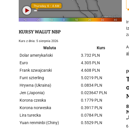
I
I
KURSY WALUT NBP
z
Kurs z dnia: 5 sierpnia 2026
A
Waluta
Kurs
a
Dolar amerykański
3.732 PLN
Euro
4.305 PLN
Frank szwajcarski
4.608 PLN
P
Funt szterling
5.0219 PLN
Hrywna (Ukraina)
0.0834 PLN
Jen (Japonia)
0.023647 PLN
Korona czeska
0.1779 PLN
i
8
Korona norweska
0.3917 PLN
M
Lira turecka
0.0784 PLN
„
Yuan renminbi (Chiny)
0.5529 PLN
6