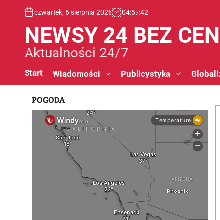
S
czwartek, 6 sierpnia 2026
04
:
57
:
42
k
i
NEWSY 24 BEZ CE
p
t
Aktualności 24/7
o
c
Start
Wiadomości
Publicystyka
Globali
o
n
POGODA
t
e
n
t