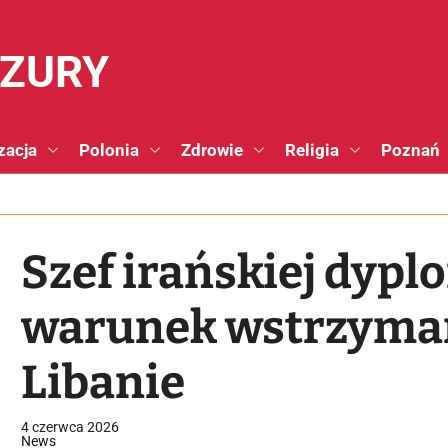
NZURY
zacja
Polonia
Zdrowie
Religia
Poznań
Szef irańskiej dypl
warunek wstrzyma
Libanie
4 czerwca 2026
News