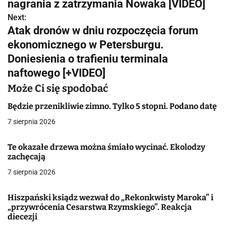
w
nagrania z zatrzymania Nowaka [VIDEO]
Next:
i
Atak dronów w dniu rozpoczęcia forum
g
ekonomicznego w Petersburgu.
Doniesienia o trafieniu terminala
a
naftowego [+VIDEO]
c
Może Ci się spodobać
j
Będzie przenikliwie zimno. Tylko 5 stopni. Podano datę
a
7 sierpnia 2026
w
Te okazałe drzewa można śmiało wycinać. Ekolodzy
p
zachęcają
7 sierpnia 2026
i
s
Hiszpański ksiądz wezwał do „Rekonkwisty Maroka” i
„przywrócenia Cesarstwa Rzymskiego”. Reakcja
u
diecezji