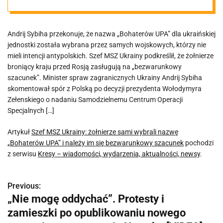
„Bohaterów
Andrij Sybiha przekonuje, że nazwa „Bohaterów UPA” dla ukraińskiej
UPA” i należy im
jednostki została wybrana przez samych wojskowych, którzy nie
mieli intencji antypolskich. Szef MSZ Ukrainy podkreślił, że żołnierze
się
broniący kraju przed Rosją zasługują na „bezwarunkowy
szacunek”. Minister spraw zagranicznych Ukrainy Andrij Sybiha
skomentował spór z Polską po decyzji prezydenta Wołodymyra
bezwarunkowy
Zełenskiego o nadaniu Samodzielnemu Centrum Operacji
Specjalnych […]
szacunek
Artykuł
Szef MSZ Ukrainy: żołnierze sami wybrali nazwę
„Bohaterów UPA” i należy im się bezwarunkowy szacunek
pochodzi
z serwisu
Kresy – wiadomości, wydarzenia, aktualności, newsy
.
Previous:
N
„Nie mogę oddychać”. Protesty i
a
zamieszki po opublikowaniu nowego