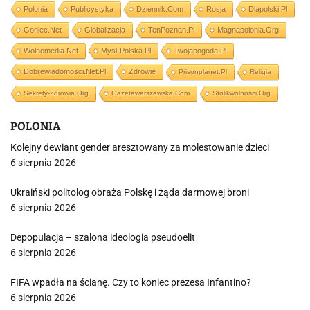
Polonia
Publicystyka
Dziennik.com
Rosja
Dlapolski.pl
Goniec.net
Globalizacja
TenPoznan.pl
Magnapolonia.org
Wolnemedia.net
Mysl-Polska.pl
Twojapogoda.pl
Dobrewiadomosci.net.pl
Zdrowie
Prisonplanet.pl
Religia
Sekrety-Zdrowia.org
Gazetawarszawska.com
Stolikwolnosci.org
POLONIA
Kolejny dewiant gender aresztowany za molestowanie dzieci
6 sierpnia 2026
Ukraiński politolog obraża Polskę i żąda darmowej broni
6 sierpnia 2026
Depopulacja – szalona ideologia pseudoelit
6 sierpnia 2026
FIFA wpadła na ścianę. Czy to koniec prezesa Infantino?
6 sierpnia 2026