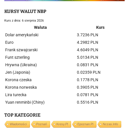
KURSY WALUT NBP
Kurs z dnia: 6 sierpnia 2026
Waluta
Kurs
Dolar amerykański
3.7236 PLN
Euro
4.2982 PLN
Frank szwajcarski
4.6049 PLN
Funt szterling
5.0134 PLN
Hrywna (Ukraina)
0.0831 PLN
Jen (Japonia)
0.02359 PLN
Korona czeska
0.1778 PLN
Korona norweska
0.3905 PLN
Lira turecka
0.0781 PLN
Yuan renminbi (Chiny)
0.5516 PLN
TOP KATEGORIE
Wiadomości
Poznań
Kresy.pl
Epoznan.pl
Nczas.info