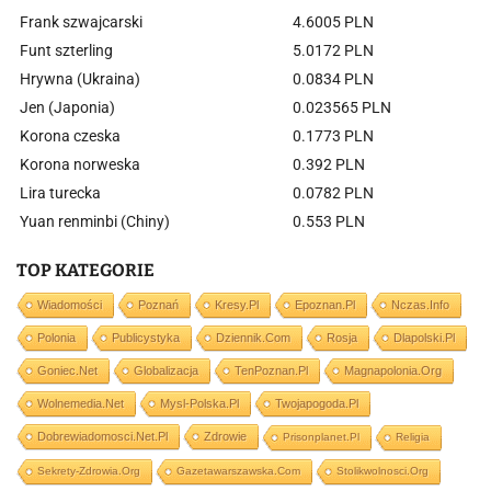
Frank szwajcarski
4.6005 PLN
Funt szterling
5.0172 PLN
Hrywna (Ukraina)
0.0834 PLN
Jen (Japonia)
0.023565 PLN
Korona czeska
0.1773 PLN
Korona norweska
0.392 PLN
Lira turecka
0.0782 PLN
Yuan renminbi (Chiny)
0.553 PLN
TOP KATEGORIE
Wiadomości
Poznań
Kresy.pl
Epoznan.pl
Nczas.info
Polonia
Publicystyka
Dziennik.com
Rosja
Dlapolski.pl
Goniec.net
Globalizacja
TenPoznan.pl
Magnapolonia.org
Wolnemedia.net
Mysl-Polska.pl
Twojapogoda.pl
Dobrewiadomosci.net.pl
Zdrowie
Prisonplanet.pl
Religia
Sekrety-Zdrowia.org
Gazetawarszawska.com
Stolikwolnosci.org