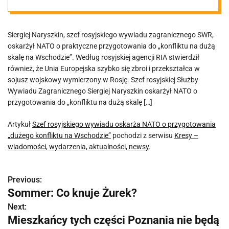
„dużego
Siergiej Naryszkin, szef rosyjskiego wywiadu zagranicznego SWR,
konfliktu na
oskarżył NATO o praktyczne przygotowania do „konfliktu na dużą
skalę na Wschodzie”. Według rosyjskiej agencji RIA stwierdził
Wschodzie”
również, że Unia Europejska szybko się zbroi i przekształca w
sojusz wojskowy wymierzony w Rosję. Szef rosyjskiej Służby
Wywiadu Zagranicznego Siergiej Naryszkin oskarżył NATO o
przygotowania do „konfliktu na dużą skalę […]
Artykuł
Szef rosyjskiego wywiadu oskarża NATO o przygotowania
„dużego konfliktu na Wschodzie”
pochodzi z serwisu
Kresy –
wiadomości, wydarzenia, aktualności, newsy
.
Previous:
N
Sommer: Co knuje Żurek?
a
Next:
Mieszkańcy tych części Poznania nie będą
w