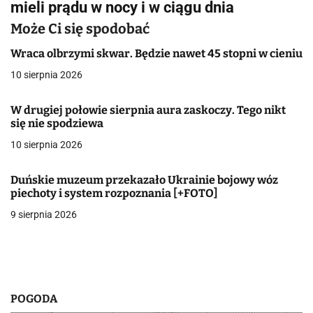
mieli prądu w nocy i w ciągu dnia
i
Może Ci się spodobać
g
Wraca olbrzymi skwar. Będzie nawet 45 stopni w cieniu
a
10 sierpnia 2026
c
W drugiej połowie sierpnia aura zaskoczy. Tego nikt
j
się nie spodziewa
a
10 sierpnia 2026
w
Duńskie muzeum przekazało Ukrainie bojowy wóz
piechoty i system rozpoznania [+FOTO]
p
9 sierpnia 2026
i
s
u
POGODA