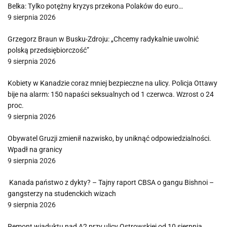
Belka: Tylko potężny kryzys przekona Polaków do euro…
9 sierpnia 2026
Grzegorz Braun w Busku-Zdroju: „Chcemy radykalnie uwolnić
polską przedsiębiorczość”
9 sierpnia 2026
Kobiety w Kanadzie coraz mniej bezpieczne na ulicy. Policja Ottawy
bije na alarm: 150 napaści seksualnych od 1 czerwca. Wzrost o 24
proc.
9 sierpnia 2026
Obywatel Gruzji zmienił nazwisko, by uniknąć odpowiedzialności.
Wpadł na granicy
9 sierpnia 2026
Kanada państwo z dykty? – Tajny raport CBSA o gangu Bishnoi –
gangsterzy na studenckich wizach
9 sierpnia 2026
Remont wiaduktu nad A2 przy ulicy Ostrowskiej od 10 sierpnia