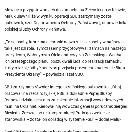
Mówiąc o przygotowaniach do zamachu na Zełenskiego w Kijowie,
Maluk ujawnił, że w wyniku operacji SBU zatrzymany został
pułkownik, szef Departamentu Ochrony Państwowej, odpowiednika
polskiej Służby Ochrony Państwa.
„To są osoby, które mają chronić najważniejsze osoby w państwie –
taka jest ich rola. Tymczasem przygotowywali zamach na naszego
prezydenta, Wołodymyra Ołeksandrowycza Zełenskiego. Według
ich przestępczego planu, poszukiwali ludzi do realizacji zamachu,
który miał się odbyć podczas przejścia prezydenta na terenie Biura
Prezydenta Ukrainy” – powiedział szef SBU.
SBU zatrzymała również innego ukraińskiego pułkownika. „Obaj
pracowali na rzecz rosyjskiej FSB, a dokładnie Piątej Służby
(odpowiedzialna jest ona za zbieranie informacji wywiadowczych
m.in. na Ukrainie). Kierował nią wówczas generał porucznik Siergiej
Biesieda. Zresztą, po tej kompromitacji Putin go zwolnił ze
stanowiska – został on doradcą w systemie FSB” – dodał Maluk.