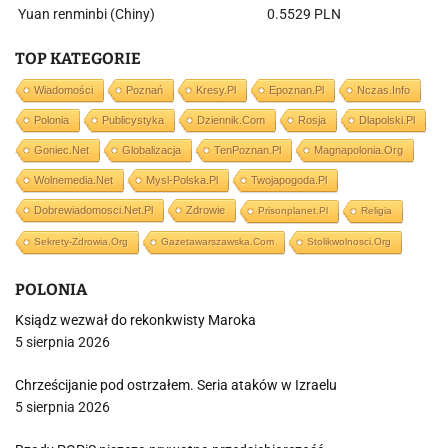
Yuan renminbi (Chiny)
0.5529 PLN
TOP KATEGORIE
Wiadomości
Poznań
Kresy.pl
Epoznan.pl
Nczas.info
Polonia
Publicystyka
Dziennik.com
Rosja
Dlapolski.pl
Goniec.net
Globalizacja
TenPoznan.pl
Magnapolonia.org
Wolnemedia.net
Mysl-Polska.pl
Twojapogoda.pl
Dobrewiadomosci.net.pl
Zdrowie
Prisonplanet.pl
Religia
Sekrety-Zdrowia.org
Gazetawarszawska.com
Stolikwolnosci.org
POLONIA
Ksiądz wezwał do rekonkwisty Maroka
5 sierpnia 2026
Chrześcijanie pod ostrzałem. Seria ataków w Izraelu
5 sierpnia 2026