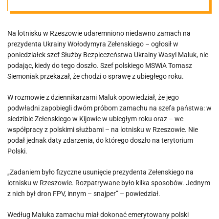
zamachu na
Na lotnisku w Rzeszowie udaremniono niedawno zamach na
Zełeńskiego
prezydenta Ukrainy Wołodymyra Zełenskiego – ogłosił w
poniedziałek szef Służby Bezpieczeństwa Ukrainy Wasyl Maluk, nie
podając, kiedy do tego doszło. Szef polskiego MSWiA Tomasz
Siemoniak przekazał, że chodzi o sprawę z ubiegłego roku.
W rozmowie z dziennikarzami Maluk opowiedział, że jego
podwładni zapobiegli dwóm próbom zamachu na szefa państwa: w
siedzibie Zełenskiego w Kijowie w ubiegłym roku oraz – we
współpracy z polskimi służbami – na lotnisku w Rzeszowie. Nie
podał jednak daty zdarzenia, do którego doszło na terytorium
Polski.
„Zadaniem było fizyczne usunięcie prezydenta Zełenskiego na
lotnisku w Rzeszowie. Rozpatrywane było kilka sposobów. Jednym
z nich był dron FPV, innym – snajper” – powiedział.
Według Maluka zamachu miał dokonać emerytowany polski