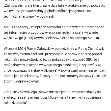
Szef SBU ocenił, że była to bardzo złożona operacja.
„Zajmowaliśmy się tym prawie dwa lata – praktycznie od początku
wojny. Przeprowadziliśmy głęboką infiltrację agenturalno-
techniczną tej grupy” – podkreślił.
Maluk zaznaczył, że oprócz zamachu na prezydenta gromadzono
też informacje i przygotowywano zamachy na szefa wywiadu
wojskowego (HUR) Kyryła Budanowa oraz na samego Maluka.
Wiceszef MON Paweł Zalewski w poniedziałek w Radiu Zet mówił,
że nie wie, czemu szef SBU przypomniał o sprawie sprzed ponad
roku. „Być może chodzi o to, by pokazać skuteczność SBU, być
może dotyczy jakiegoś wewnętrznego problemu, który szef SBU
chce rozwiązać u siebie w Ukrainie” – powiedział wiceminister. Jak
dodał, jest przekonany, że przypomnienie sprawy dotyczy Polski „w
stopniu odpryskowym”.
Zdaniem Zalewskiego „najważniejsze jest to, że nasze służby są
skuteczne i zatrzymują ludzi, którzy mają takie myśli i podejmują
takie działania”.