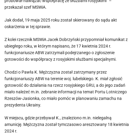
próbował nawiązać współpracę ze służbami rosyjskimi” –
przekazał szef MSWiA.
Jak dodał, 19 maja 2025 roku został skierowany do sądu akt
oskarżenia w tej sprawie.
Z kolei rzecznik MSWiA Jacek Dobrzyński przypomniał komunikat z
ubiegłego roku, w którym napisano, że 17 kwietnia 2024 r.
funkcjonariusze ABW zatrzymali podejrzanego o zgłoszenie
gotowości do współpracy z rosyjskimi służbami specjalnymi.
Chodzi o Pawła K. Mężczyzna został zatrzymany przez
funkcjonariuszy ABW na terenie woj. lubelskiego. K. miał zgłosić
gotowość do działania na rzecz rosyjskiego GRU, a do jego zadań
miało należeć m.in. zebranie informacji na temat Portu Lotniczego
Rzeszów-Jasionka, co miało pomóc w planowaniu zamachu na
prezydenta Ukrainy.
W miejscu, gdzie przebywał K., znaleziono m.in. nielegalną
amunicję. Mężczyzna został tymczasowo aresztowany 18 kwietnia
2024 r.