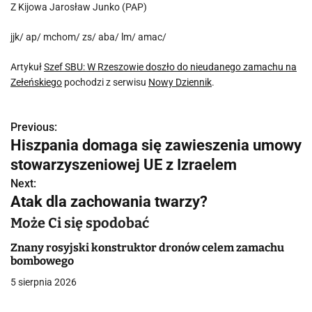
Z Kijowa Jarosław Junko (PAP)
jjk/ ap/ mchom/ zs/ aba/ lm/ amac/
Artykuł
Szef SBU: W Rzeszowie doszło do nieudanego zamachu na
Zełeńskiego
pochodzi z serwisu
Nowy Dziennik
.
Previous:
N
Hiszpania domaga się zawieszenia umowy
a
stowarzyszeniowej UE z Izraelem
w
Next:
Atak dla zachowania twarzy?
i
Może Ci się spodobać
g
Znany rosyjski konstruktor dronów celem zamachu
a
bombowego
5 sierpnia 2026
c