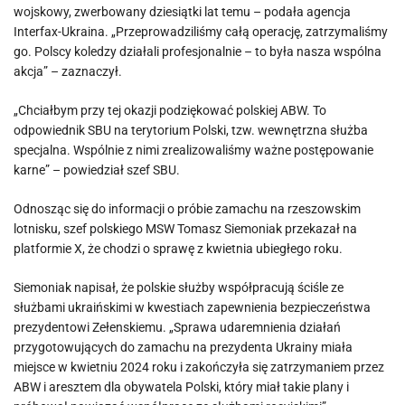
wojskowy, zwerbowany dziesiątki lat temu – podała agencja
Interfax-Ukraina. „Przeprowadziliśmy całą operację, zatrzymaliśmy
go. Polscy koledzy działali profesjonalnie – to była nasza wspólna
akcja” – zaznaczył.
„Chciałbym przy tej okazji podziękować polskiej ABW. To
odpowiednik SBU na terytorium Polski, tzw. wewnętrzna służba
specjalna. Wspólnie z nimi zrealizowaliśmy ważne postępowanie
karne” – powiedział szef SBU.
Odnosząc się do informacji o próbie zamachu na rzeszowskim
lotnisku, szef polskiego MSW Tomasz Siemoniak przekazał na
platformie X, że chodzi o sprawę z kwietnia ubiegłego roku.
Siemoniak napisał, że polskie służby współpracują ściśle ze
służbami ukraińskimi w kwestiach zapewnienia bezpieczeństwa
prezydentowi Zełenskiemu. „Sprawa udaremnienia działań
przygotowujących do zamachu na prezydenta Ukrainy miała
miejsce w kwietniu 2024 roku i zakończyła się zatrzymaniem przez
ABW i aresztem dla obywatela Polski, który miał takie plany i