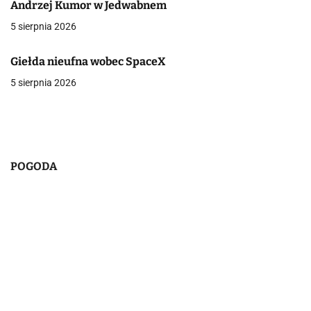
j
Andrzej Kumor w Jedwabnem
a
5 sierpnia 2026
w
Giełda nieufna wobec SpaceX
p
5 sierpnia 2026
i
s
u
POGODA