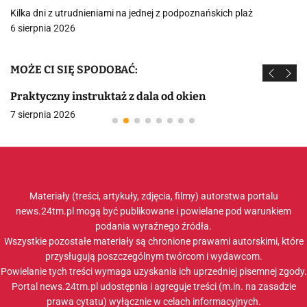
Kilka dni z utrudnieniami na jednej z podpoznańskich plaż
6 sierpnia 2026
MOŻE CI SIĘ SPODOBAĆ:
Praktyczny instruktaż z dala od okien
7 sierpnia 2026
Materiały (treści, artykuły, zdjęcia, filmy) autorstwa portalu
news.24tm.pl mogą być publikowane i powielane pod warunkiem
podania wyraźnego źródła.
Wszystkie pozostałe materiały są chronione prawami autorskimi, które
przysługują poszczególnym twórcom i wydawcom.
Powielanie tych treści wymaga uzyskania ich uprzedniej pisemnej zgody.
Portal news.24tm.pl udostępnia i agreguje treści (m.in. na zasadzie
prawa cytatu) wyłącznie w celach informacyjnych.