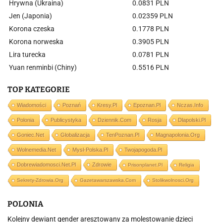
Hrywna (Ukraina)
0.0831 PLN
Jen (Japonia)
0.02359 PLN
Korona czeska
0.1778 PLN
Korona norweska
0.3905 PLN
Lira turecka
0.0781 PLN
Yuan renminbi (Chiny)
0.5516 PLN
TOP KATEGORIE
Wiadomości
Poznań
Kresy.pl
Epoznan.pl
Nczas.info
Polonia
Publicystyka
Dziennik.com
Rosja
Dlapolski.pl
Goniec.net
Globalizacja
TenPoznan.pl
Magnapolonia.org
Wolnemedia.net
Mysl-Polska.pl
Twojapogoda.pl
Dobrewiadomosci.net.pl
Zdrowie
Prisonplanet.pl
Religia
Sekrety-Zdrowia.org
Gazetawarszawska.com
Stolikwolnosci.org
POLONIA
Kolejny dewiant gender aresztowany za molestowanie dzieci