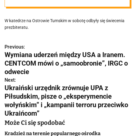
Tumskim. To
W katedrze na Ostrowie Tumskim w sobotę odbyły się świecenia
lepiej niż przed
prezbiteratu.
rokiem
Previous:
N
Wymiana uderzeń między USA a Iranem.
a
CENTCOM mówi o „samoobronie”, IRGC o
w
odwecie
Next:
i
Ukraiński urzędnik zrównuje UPA z
g
Piłsudskim, pisze o „eksperymencie
wołyńskim” i „kampanii terroru przeciwko
a
Ukraińcom”
c
Może Ci się spodobać
j
Kradzież na terenie popularnego ośrodka