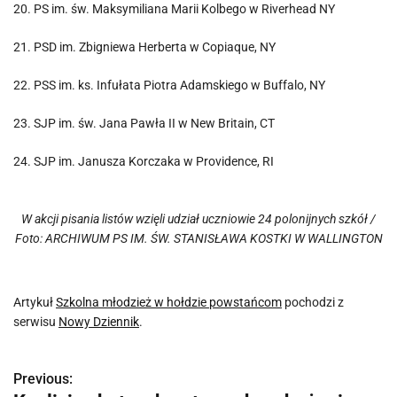
20. PS im. św. Maksymiliana Marii Kolbego w Riverhead NY
21. PSD im. Zbigniewa Herberta w Copiaque, NY
22. PSS im. ks. Infułata Piotra Adamskiego w Buffalo, NY
23. SJP im. św. Jana Pawła II w New Britain, CT
24. SJP im. Janusza Korczaka w Providence, RI
W akcji pisania listów wzięli udział uczniowie 24 polonijnych szkół /
Foto: ARCHIWUM PS IM. ŚW. STANISŁAWA KOSTKI W WALLINGTON
Artykuł
Szkolna młodzież w hołdzie powstańcom
pochodzi z
serwisu
Nowy Dziennik
.
Previous:
N