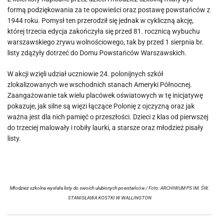
formą podziękowania za te opowieści oraz postawę powstańców z
1944 roku. Pomysł ten przerodził się jednak w cykliczną akcję,
której trzecia edycja zakończyła się przed 81. rocznicą wybuchu
warszawskiego zrywu wolnościowego, tak by przed 1 sierpnia br.
listy zdążyły dotrzeć do Domu Powstańców Warszawskich.
W akcji wzięli udział uczniowie 24. polonijnych szkół
zlokalizowanych we wschodnich stanach Ameryki Północnej.
Zaangażowanie tak wielu placówek oświatowych w tę inicjatywę
pokazuje, jak silne są więzi łączące Polonię z ojczyzną oraz jak
ważna jest dla nich pamięć o przeszłości. Dzieci z klas od pierwszej
do trzeciej malowały i robiły laurki, a starsze oraz młodzież pisały
listy.
Młodzież szkolna wysłała listy do swoich ulubionych powstańców / Foto: ARCHIWUM PS IM. ŚW.
STANISŁAWA KOSTKI W WALLINGTON