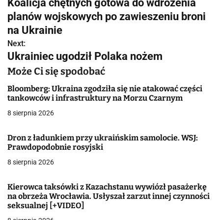
Koalicja chętnych gotowa do wdrożenia
a
planów wojskowych po zawieszeniu broni
w
na Ukrainie
Next:
i
Ukrainiec ugodził Polaka nożem
g
Może Ci się spodobać
a
Bloomberg: Ukraina zgodziła się nie atakować części
tankowców i infrastruktury na Morzu Czarnym
c
8 sierpnia 2026
j
Dron z ładunkiem przy ukraińskim samolocie. WSJ:
a
Prawdopodobnie rosyjski
w
8 sierpnia 2026
p
Kierowca taksówki z Kazachstanu wywiózł pasażerkę
i
na obrzeża Wrocławia. Usłyszał zarzut innej czynności
seksualnej [+VIDEO]
s