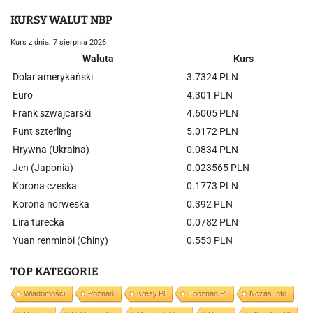
KURSY WALUT NBP
Kurs z dnia: 7 sierpnia 2026
Waluta
Kurs
Dolar amerykański
3.7324 PLN
Euro
4.301 PLN
Frank szwajcarski
4.6005 PLN
Funt szterling
5.0172 PLN
Hrywna (Ukraina)
0.0834 PLN
Jen (Japonia)
0.023565 PLN
Korona czeska
0.1773 PLN
Korona norweska
0.392 PLN
Lira turecka
0.0782 PLN
Yuan renminbi (Chiny)
0.553 PLN
TOP KATEGORIE
Wiadomości
Poznań
Kresy.pl
Epoznan.pl
Nczas.info