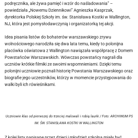
podręcznika, ale żywa pamięć i wzór do naśladowania” –
powiedziała „Nowemu Dziennikowi” Agnieszka Kasprzak,
dyrektorka Polskiej Szkoły im. św. Stanisława Kostki w Wallington,
NJ, która jest pomysłodawczynią i organizatorką tej akcji.
Idea pisania listów do bohaterów warszawskiego zrywu
wolnościowego narodziła się dwa lata temu, kiedy to polonijna
placówka oświatowa z Wallington nawiązała współpracę z Domem
Powstańców Warszawskich. Wówczas powstańcy nagrali dla
uczniów krótkie filmiki ze swoimi wspomnieniami. Dzięki temu
polonijni uczniowie poznali historię Powstania Warszawskiego oraz
biografie jego uczestników, którzy w momencie przystępowania do
walki byli ich rówieśnikami.
Uczniowie klas od pierwszej do trzeciej malowali i robią laurki / Foto: ARCHIWUM PS
IM. ŚW. STANISŁAWA KOSTKI W WALLINGTON
Z kolei listy napisane przez dzieci i młodzież szkolną miały być