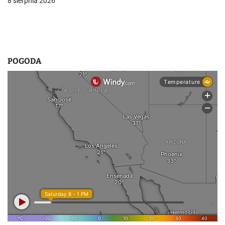
8 sierpnia 2026
u
POGODA