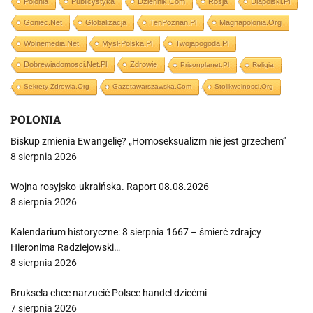
Polonia
Publicystyka
Dziennik.com
Rosja
Dlapolski.pl
Goniec.net
Globalizacja
TenPoznan.pl
Magnapolonia.org
Wolnemedia.net
Mysl-Polska.pl
Twojapogoda.pl
Dobrewiadomosci.net.pl
Zdrowie
Prisonplanet.pl
Religia
Sekrety-Zdrowia.org
Gazetawarszawska.com
Stolikwolnosci.org
POLONIA
Biskup zmienia Ewangelię? „Homoseksualizm nie jest grzechem”
8 sierpnia 2026
Wojna rosyjsko-ukraińska. Raport 08.08.2026
8 sierpnia 2026
Kalendarium historyczne: 8 sierpnia 1667 – śmierć zdrajcy
Hieronima Radziejowski…
8 sierpnia 2026
Bruksela chce narzucić Polsce handel dziećmi
7 sierpnia 2026