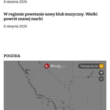
8 sierpnia 2026
w
W regionie powstanie nowy klub muzyczny. Wielki
p
powrót znanej marki
i
8 sierpnia 2026
s
u
POGODA