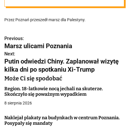
Przez Poznań przeszedł marsz dla Palestyny.
Previous:
N
Marsz ulicami Poznania
a
Next:
Putin odwiedzi Chiny. Zaplanował wizytę
w
kilka dni po spotkaniu Xi-Trump
i
Może Ci się spodobać
g
Region. 18-latkowie nocą jechali na skuterze.
a
Skończyło się poważnym wypadkiem
8 sierpnia 2026
c
j
Naklejał plakaty na budynkach w centrum Poznania.
Posypały się mandaty
a