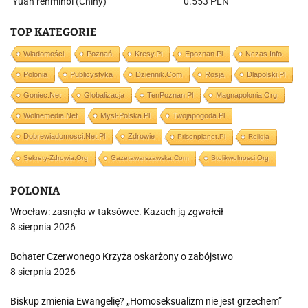
Yuan renminbi (Chiny)
0.553 PLN
TOP KATEGORIE
Wiadomości
Poznań
Kresy.pl
Epoznan.pl
Nczas.info
Polonia
Publicystyka
Dziennik.com
Rosja
Dlapolski.pl
Goniec.net
Globalizacja
TenPoznan.pl
Magnapolonia.org
Wolnemedia.net
Mysl-Polska.pl
Twojapogoda.pl
Dobrewiadomosci.net.pl
Zdrowie
Prisonplanet.pl
Religia
Sekrety-Zdrowia.org
Gazetawarszawska.com
Stolikwolnosci.org
POLONIA
Wrocław: zasnęła w taksówce. Kazach ją zgwałcił
8 sierpnia 2026
Bohater Czerwonego Krzyża oskarżony o zabójstwo
8 sierpnia 2026
Biskup zmienia Ewangelię? „Homoseksualizm nie jest grzechem”