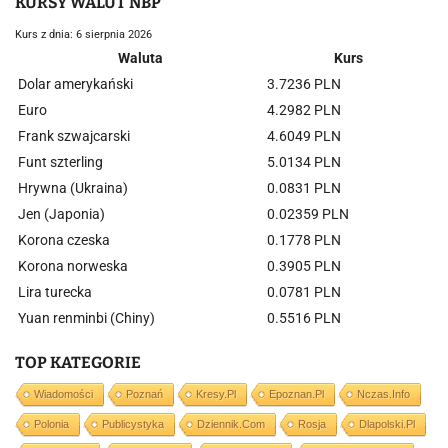
KURSY WALUT NBP
Kurs z dnia: 6 sierpnia 2026
Waluta
Kurs
Dolar amerykański
3.7236 PLN
Euro
4.2982 PLN
Frank szwajcarski
4.6049 PLN
Funt szterling
5.0134 PLN
Hrywna (Ukraina)
0.0831 PLN
Jen (Japonia)
0.02359 PLN
Korona czeska
0.1778 PLN
Korona norweska
0.3905 PLN
Lira turecka
0.0781 PLN
Yuan renminbi (Chiny)
0.5516 PLN
TOP KATEGORIE
Wiadomości
Poznań
Kresy.pl
Epoznan.pl
Nczas.info
Polonia
Publicystyka
Dziennik.com
Rosja
Dlapolski.pl