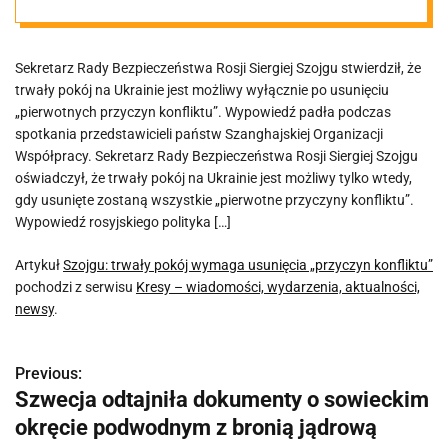
konfliktu”
Sekretarz Rady Bezpieczeństwa Rosji Siergiej Szojgu stwierdził, że
trwały pokój na Ukrainie jest możliwy wyłącznie po usunięciu
„pierwotnych przyczyn konfliktu”. Wypowiedź padła podczas
spotkania przedstawicieli państw Szanghajskiej Organizacji
Współpracy. Sekretarz Rady Bezpieczeństwa Rosji Siergiej Szojgu
oświadczył, że trwały pokój na Ukrainie jest możliwy tylko wtedy,
gdy usunięte zostaną wszystkie „pierwotne przyczyny konfliktu”.
Wypowiedź rosyjskiego polityka […]
Artykuł
Szojgu: trwały pokój wymaga usunięcia „przyczyn konfliktu”
pochodzi z serwisu
Kresy – wiadomości, wydarzenia, aktualności,
newsy
.
Previous:
N
Szwecja odtajniła dokumenty o sowieckim
a
okręcie podwodnym z bronią jądrową