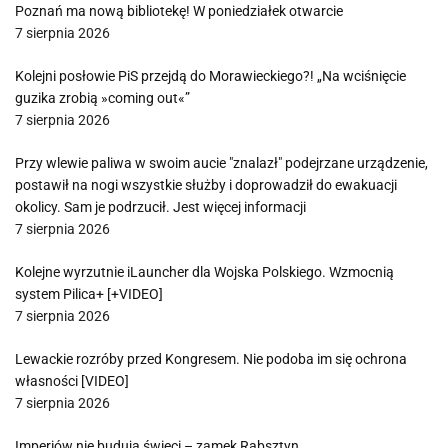
Poznań ma nową bibliotekę! W poniedziałek otwarcie
7 sierpnia 2026
Kolejni posłowie PiS przejdą do Morawieckiego?! „Na wciśnięcie
guzika zrobią »coming out«”
7 sierpnia 2026
Przy wlewie paliwa w swoim aucie "znalazł" podejrzane urządzenie,
postawił na nogi wszystkie służby i doprowadził do ewakuacji
okolicy. Sam je podrzucił. Jest więcej informacji
7 sierpnia 2026
Kolejne wyrzutnie iLauncher dla Wojska Polskiego. Wzmocnią
system Pilica+ [+VIDEO]
7 sierpnia 2026
Lewackie rozróby przed Kongresem. Nie podoba im się ochrona
własności [VIDEO]
7 sierpnia 2026
Imperiów nie budują święci – zamek Rabsztyn