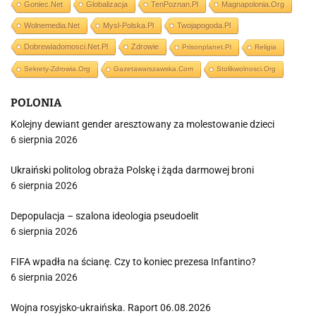
Goniec.net
Globalizacja
TenPoznan.pl
Magnapolonia.org
Wolnemedia.net
Mysl-Polska.pl
Twojapogoda.pl
Dobrewiadomosci.net.pl
Zdrowie
Prisonplanet.pl
Religia
Sekrety-Zdrowia.org
Gazetawarszawska.com
Stolikwolnosci.org
POLONIA
Kolejny dewiant gender aresztowany za molestowanie dzieci
6 sierpnia 2026
Ukraiński politolog obraża Polskę i żąda darmowej broni
6 sierpnia 2026
Depopulacja – szalona ideologia pseudoelit
6 sierpnia 2026
FIFA wpadła na ścianę. Czy to koniec prezesa Infantino?
6 sierpnia 2026
Wojna rosyjsko-ukraińska. Raport 06.08.2026