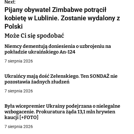
w
Next:
Pijany obywatel Zimbabwe potrącił
i
kobietę w Lublinie. Zostanie wydalony z
g
Polski
a
Może Ci się spodobać
c
Niemcy dementują doniesienia o uzbrojeniu na
pokładzie ukraińskiego An-124
j
7 sierpnia 2026
a
Ukraińcy mają dość Zełenskiego. Ten SONDAŻ nie
w
pozostawia żadnych złudzeń
7 sierpnia 2026
p
i
Była wicepremier Ukrainy podejrzana o nielegalne
wzbogacenie. Prokuratura żąda 13,1 mln hrywien
s
kaucji [+FOTO]
u
7 sierpnia 2026