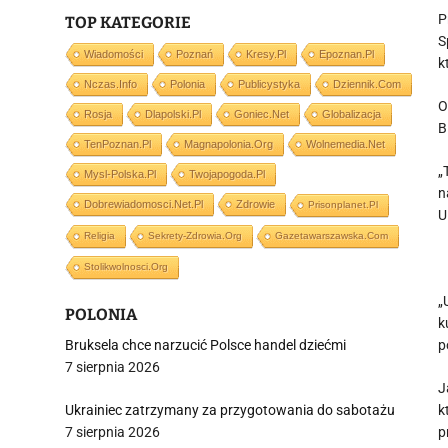
P
TOP KATEGORIE
S
Wiadomości
Poznań
Kresy.pl
Epoznan.pl
k
Nczas.info
Polonia
Publicystyka
Dziennik.com
O
Rosja
Dlapolski.pl
Goniec.net
Globalizacja
B
TenPoznan.pl
Magnapolonia.org
Wolnemedia.net
„
Mysl-Polska.pl
Twojapogoda.pl
n
Dobrewiadomosci.net.pl
Zdrowie
Prisonplanet.pl
U
Religia
Sekrety-Zdrowia.org
Gazetawarszawska.com
Stolikwolnosci.org
„
POLONIA
k
Bruksela chce narzucić Polsce handel dziećmi
p
7 sierpnia 2026
J
Ukrainiec zatrzymany za przygotowania do sabotażu
k
7 sierpnia 2026
p