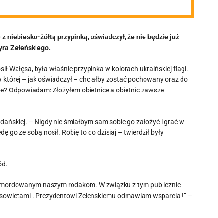
 z niebiesko-żółtą przypinką, oświadczył, że nie będzie już
yra Zełeńskiego.
sił Wałęsa, była właśnie przypinka w kolorach ukraińskiej flagi.
w której – jak oświadczył – chciałby zostać pochowany oraz do
apie? Odpowiadam: Złożyłem obietnice a obietnic zawsze
gdańskiej. – Nigdy nie śmiałbym sam sobie go założyć i grać w
 go ze sobą nosił. Robię to do dzisiaj – twierdził były
ód.
 pomordowanym naszym rodakom. W związku z tym publicznie
z sowietami . Prezydentowi Zelenskiemu odmawiam wsparcia !” –