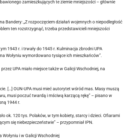
awionego zamieszkujących te ziemie mniejszości – głównie
a Bandery: „Z rozpoczęciem działań wojennych o niepodległość
lem ten rozstrzygnąć, trzeba przedstawicieli mniejszości
ym 1943 r. i trwały do 1945 r. Kulminacja zbrodni UPA
ach na Wołyniu wymordowano tysiące ich mieszkańców”.
rzez UPA miało miejsce także w Galicji Wschodniej, na
racie. […] OUN-UPA musi mieć autorytet wśród mas. Masy muszą
ictwu, musi poczuć twardą i mściwą karzącą rękę” – pisano w
ną 1944 r.
ło ok. 120 tys. Polaków, w tym kobiety, starcy i dzieci. Ofiarami
ającym się niebezpieczeństwie” – przypomniał IPN.
Wołyniu i w Galicji Wschodniej