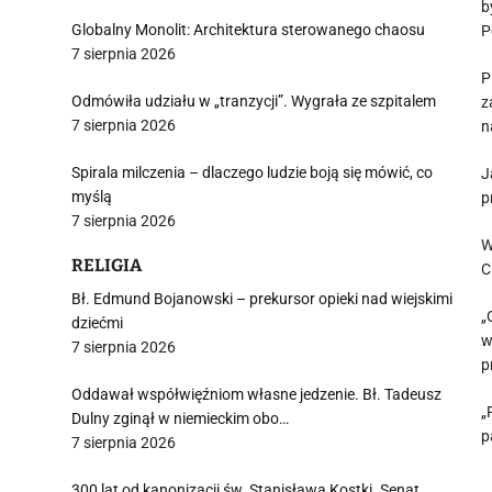
b
Globalny Monolit: Architektura sterowanego chaosu
P
7 sierpnia 2026
P
Odmówiła udziału w „tranzycji”. Wygrała ze szpitalem
z
7 sierpnia 2026
n
Spirala milczenia – dlaczego ludzie boją się mówić, co
J
myślą
p
7 sierpnia 2026
W
RELIGIA
C
Bł. Edmund Bojanowski – prekursor opieki nad wiejskimi
„
dziećmi
w
7 sierpnia 2026
p
Oddawał współwięźniom własne jedzenie. Bł. Tadeusz
„
Dulny zginął w niemieckim obo…
p
7 sierpnia 2026
300 lat od kanonizacji św. Stanisława Kostki. Senat