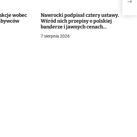
na F
Spa
nkcje wobec
Nawrocki podpisał cztery ustawy.
nabywców
Wśród nich przepisy o polskiej
banderze i jawnych cenach
mieszkań
7 sierpnia 2026