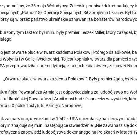
rzypomnijmy, że 26 maja Wołodymyr Zełeński podpisał dekret nadający
pecjalnych „Północ” Sił Operacji Specjalnych Sił Zbrojnych Ukrainy. Był 
tórzy są w przez państwo ukraińskie uznawani za bohaterów narodowyc
burzony tym faktem był m.in. były premier Leszek Miller, który zażądał,
iałego.
To jest otwarte plucie w twarz każdemu Polakowi, którego dziadkowie, babci
a Wołyniu i w Galicji Wschodniej. To jest kopniak w twarz dla pamięci o t
PA przeprowadziła z premedytacją, z takim bestialstwem, że nawet Niemco
„Otwarte plucie w twarz każdemu Polakowi”. Były premier żąda, by Na
Ukraińska Powstańcza Armia jest odpowiedzialna za ludobójstwo na Woły
ultu Ukraińskiej Powstańczej Armii musi budzić sprzeciw wszystkich, któr
ortalu X polski Instytutu Pamięci Narodowej.
ak zaznaczono, utworzona w 1942 r. UPA opierała się na ideowym fundame
tórym znajduje się m.in. następujące stwierdzenie: „Nie zawahasz się do
rofetyczna zapowiedź ludobójstwa dokonanego na Polakach w latach 194