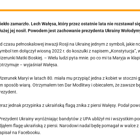
iekło zamarzło. Lech Wałęsa, który przez ostatnie lata nie rozstawał się
łużej jej nosił. Powodem jest zachowanie prezydenta Ukrainy Wołodym
d czasu pełnoskalowej inwazji Rosji na Ukrainę jednym z symboli, jakie no
ymbol ten dołączył wiosną 2022 r. do koszulki z napisem „Konstytucja”, 
izerunki Matki Boskiej. – Wielu ludzi pyta mnie. po co mi ta Maryja w kl
otrzymuje – wyjaśniał Wałęsa.
izerunek Maryi w latach 80. miała mu przypiąć jedna z kobiet w stoczni 
en sposób wiarą. Otrzymałem ten Dar Modlitwy i obiecałem, że zawsze będę
rezydent.
eraz jednak przypinka z ukraińską flagą znika z piersi Wałęsy. Podał pow
Prezydent Ukrainy wyróżniając bandytów z UPA ubliżył mi i wszystkim
djąłem flagę ukraińską z piersi. Narodowi nadal będę pomagał w walce 
apisał na Facebooku.