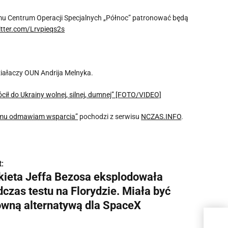
u Centrum Operacji Specjalnych „Północ” patronować będą
itter.com/Lrvpieqs2s
ziałaczy OUN Andrija Melnyka.
 do Ukrainy wolnej, silnej, dumnej” [FOTO/VIDEO]
iemu odmawiam wsparcia”
pochodzi z serwisu
NCZAS.INFO
.
:
kieta Jeffa Bezosa eksplodowała
czas testu na Florydzie. Miała być
ówną alternatywą dla SpaceX
Raki