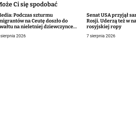
g
Może Ci się spodobać
a
edia: Podczas szturmu
Senat USA przyjął sa
migrantów na Ceutę doszło do
Rosji. Uderzą też w 
c
wałtu na nieletniej dziewczynce.
rosyjskiej ropy
olicja wszczęła śledztwo
 sierpnia 2026
7 sierpnia 2026
a
w
p
s
u