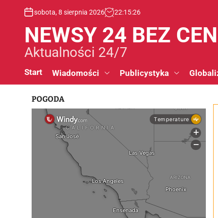
S
sobota, 8 sierpnia 2026
22
:
15
:
27
k
i
NEWSY 24 BEZ CE
p
t
Aktualności 24/7
o
c
Start
Wiadomości
Publicystyka
Globali
o
n
POGODA
t
e
n
t