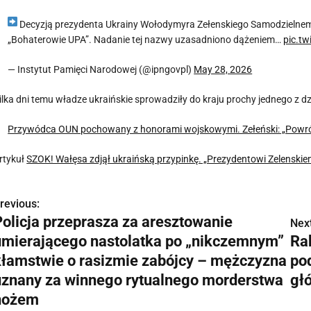
Decyzją prezydenta Ukrainy Wołodymyra Zełenskiego Samodzielnem
„Bohaterowie UPA”. Nadanie tej nazwy uzasadniono dążeniem…
pic.tw
— Instytut Pamięci Narodowej (@ipngovpl)
May 28, 2026
ilka dni temu władze ukraińskie sprowadziły do kraju prochy jednego z d
Przywódca OUN pochowany z honorami wojskowymi. Zełeński: „Powrócił
rtykuł
SZOK! Wałęsa zdjął ukraińską przypinkę. „Prezydentowi Zelensk
revious:
N
Policja przeprasza za aresztowanie
Next
a
umierającego nastolatka po „nikczemnym”
Ra
w
kłamstwie o rasizmie zabójcy – mężczyzna
pod
uznany za winnego rytualnego morderstwa
gł
nożem