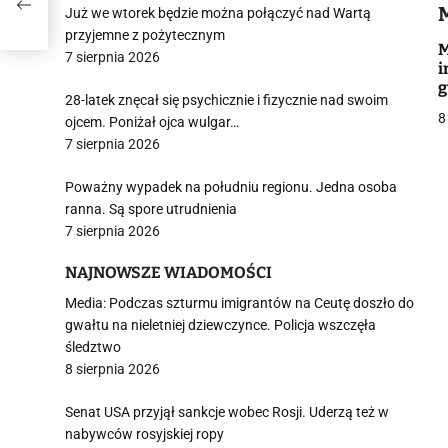
zmie
Już we wtorek będzie można połączyć nad Wartą
przyjemne z pożytecznym
M
7 sierpnia 2026
i
g
28-latek znęcał się psychicznie i fizycznie nad swoim
P
j
8
ojcem. Poniżał ojca wulgar…
7 sierpnia 2026
Poważny wypadek na południu regionu. Jedna osoba
ranna. Są spore utrudnienia
7 sierpnia 2026
i
NAJNOWSZE WIADOMOŚCI
Media: Podczas szturmu imigrantów na Ceutę doszło do
gwałtu na nieletniej dziewczynce. Policja wszczęła
śledztwo
8 sierpnia 2026
Senat USA przyjął sankcje wobec Rosji. Uderzą też w
nabywców rosyjskiej ropy