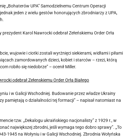
 imię „Bohaterów UPA” Samodzielnemu Centrum Operacji
to jednak jeden z wielu gestów honorujących zbrodniarzy z UPA,
h.
 by prezydent Karol Nawrocki odebrał Zełeńskiemu Order Orła
e, wujowie i ciotki zostali wyrżnięci siekierami, widłami i piłami
ysiącach zamordowanych dzieci, kobiet i starców – rzezi, którą
m robiło się niedobrze” – ocenił Miller.
wrocki odebrał Zełenskiemu Order Orła Białego
niu i w Galicji Wschodniej. Budowanie przez władze Ukrainy
zy pamiętają o działalności tej formacji” – napisał natomiast na
ncie tzw. „Dekalogu ukraińskiego nacjonalisty” z 1929 r., w
konać największej zbrodni, jeśli wymaga tego dobro sprawy”. „To
3-1945 na Wołyniu i w Galicji Wschodniej. Zbrodnia Wołyńska