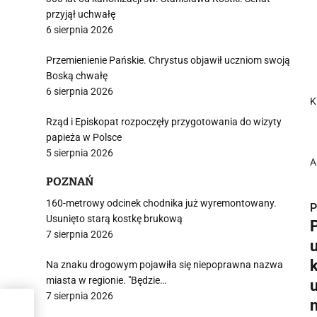
przyjął uchwałę
6 sierpnia 2026
Przemienienie Pańskie. Chrystus objawił uczniom swoją
Boską chwałę
6 sierpnia 2026
K
Rząd i Episkopat rozpoczęły przygotowania do wizyty
papieża w Polsce
5 sierpnia 2026
A
POZNAŃ
160-metrowy odcinek chodnika już wyremontowany.
P
Usunięto starą kostkę brukową
7 sierpnia 2026
Na znaku drogowym pojawiła się niepoprawna nazwa
miasta w regionie. "Będzie…
i
7 sierpnia 2026
ego