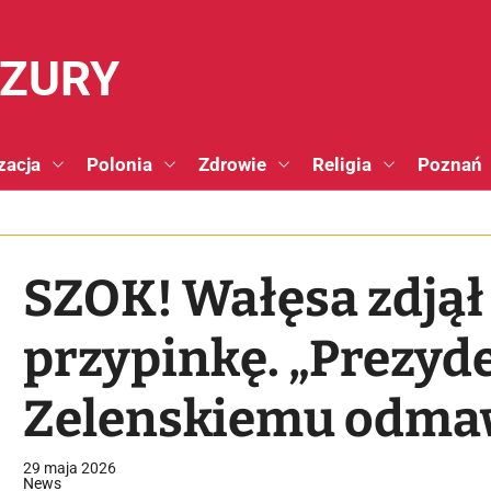
NZURY
zacja
Polonia
Zdrowie
Religia
Poznań
SZOK! Wałęsa zdjął
przypinkę. „Prezyd
Zelenskiemu odma
29 maja 2026
News