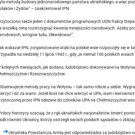
yła metodą budowy jednonarodowego państwa ukraińskiego, a więc pozb
olaków i Żydów” – zaakcentował IPN.
rzytoczono także jeden z dokumentów programowych UON frakcji Stepan
a wszelką cenę rozstrzygnąć kwestię mniejszości narodowych. Ażeby prob
arodowych, wrogów ludu, zlikwidować”.
ak wskazał IPN, zorganizowane ataki na polskie wsie rozpoczęły się w lut
rzypadła na niedzielę 11 lipca 1943 r., gdy „w niemal 100 polskich wsi
 kolejnych miesiącach, jak dodano, ludobójstwo dokonywane na Wołyniu p
hełmszczyźnie i Rzeszowszczyźnie.
Obserwujecie metody pracy na Wołyniu – tak samo róbcie u siebie. Wyg
ierzyć i iść za wami. Jeżeli ktoś nie chce wierzyć w UPA, wam i kierown
rzytoczonej przez IPN odezwie do członków UPA na Chełmszczyźnie wios
Polscy historycy szacują, że z rąk ukraińskich nacjonalistów śmierć ponios
adli również Ukraińcy, którzy ostrzegli swoich polskich sąsiadów o zbliż
Ukraińska Powstańcza Armia jest odpowiedzialna za ludobójstwo na 