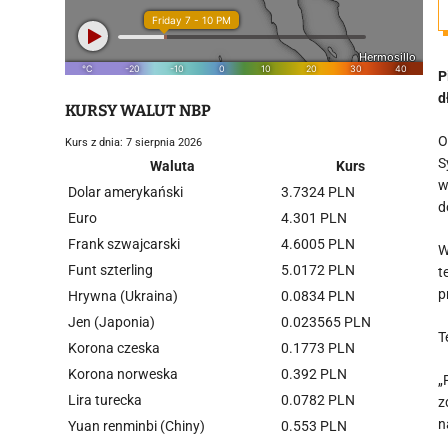
P
d
KURSY WALUT NBP
O
Kurs z dnia: 7 sierpnia 2026
S
Waluta
Kurs
w
Dolar amerykański
3.7324 PLN
d
Euro
4.301 PLN
Frank szwajcarski
4.6005 PLN
W
Funt szterling
5.0172 PLN
t
p
Hrywna (Ukraina)
0.0834 PLN
Jen (Japonia)
0.023565 PLN
T
Korona czeska
0.1773 PLN
Korona norweska
0.392 PLN
„
Lira turecka
0.0782 PLN
z
n
Yuan renminbi (Chiny)
0.553 PLN