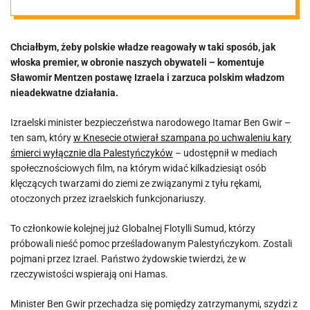
Mentzen grzmi
Chciałbym, żeby polskie władze reagowały w taki sposób, jak
i domaga się
włoska premier, w obronie naszych obywateli – komentuje
Sławomir Mentzen postawę Izraela i zarzuca polskim władzom
konkretnej
nieadekwatne działania.
Izraelski minister bezpieczeństwa narodowego Itamar Ben Gwir –
reakcji Polski.
ten sam, który
w Knesecie otwierał szampana po uchwaleniu kary
śmierci wyłącznie dla Palestyńczyków
– udostępnił w mediach
„Rząd
społecznościowych film, na którym widać kilkadziesiąt osób
klęczących twarzami do ziemi ze związanymi z tyłu rękami,
otoczonych przez izraelskich funkcjonariuszy.
tchórzliwie
To członkowie kolejnej już Globalnej Flotylli Sumud, którzy
chowa głowę w
próbowali nieść pomoc prześladowanym Palestyńczykom. Zostali
pojmani przez Izrael. Państwo żydowskie twierdzi, że w
rzeczywistości wspierają oni Hamas.
piasek” [VIDEO]
Minister Ben Gwir przechadza się pomiędzy zatrzymanymi, szydzi z