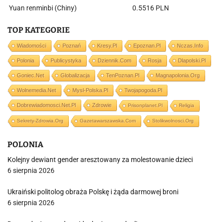
Yuan renminbi (Chiny)
0.5516 PLN
TOP KATEGORIE
Wiadomości
Poznań
Kresy.pl
Epoznan.pl
Nczas.info
Polonia
Publicystyka
Dziennik.com
Rosja
Dlapolski.pl
Goniec.net
Globalizacja
TenPoznan.pl
Magnapolonia.org
Wolnemedia.net
Mysl-Polska.pl
Twojapogoda.pl
Dobrewiadomosci.net.pl
Zdrowie
Prisonplanet.pl
Religia
Sekrety-Zdrowia.org
Gazetawarszawska.com
Stolikwolnosci.org
POLONIA
Kolejny dewiant gender aresztowany za molestowanie dzieci
6 sierpnia 2026
Ukraiński politolog obraża Polskę i żąda darmowej broni
6 sierpnia 2026