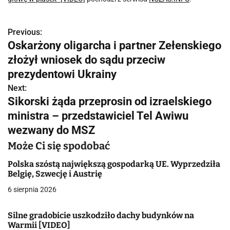
Previous:
N
Oskarżony oligarcha i partner Zełenskiego
a
złożył wniosek do sądu przeciw
w
prezydentowi Ukrainy
Next:
i
Sikorski żąda przeprosin od izraelskiego
g
ministra – przedstawiciel Tel Awiwu
wezwany do MSZ
a
Może Ci się spodobać
c
Polska szóstą największą gospodarką UE. Wyprzedziła
j
Belgię, Szwecję i Austrię
a
6 sierpnia 2026
w
Silne gradobicie uszkodziło dachy budynków na
Warmii [VIDEO]