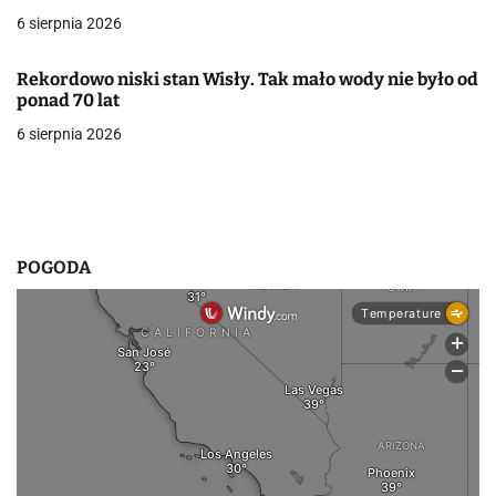
p
6 sierpnia 2026
i
s
Rekordowo niski stan Wisły. Tak mało wody nie było od
ponad 70 lat
u
6 sierpnia 2026
POGODA