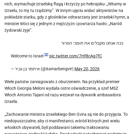
nich, wymachuje izraelską flagą i krzyczy po hebrajsku: „Witamy w
Izraelu, to my tu rządzimy”. W innym ujęciu widać aktywistów na
pokładzie statku, gdy z głośników odtwarzany jest izraelski hymn, a
minister kłóci się z jednym z mężczyzn i powtarza hasło: „Naród
żydowski żyje”.
ככה אנחנו מקבלים את תומכי הטרור
Welcome to Israel
pic.twitter.com/7Hf8cAg7fC
— איתמר בן גביר (@itamarbengvir)
May 20, 2026
Wiele państw zareagowało z oburzeniem. Na przykład premier
Włoch Georgia Meloni wydała ostre oświadczenie, a szef MSZ
Włoch Antonio Tajani od razu wezwał na dywanik ambasadora
Izraela.
„Zachowanie ministra izraelskiego Ben Gvira są nie do przyjęcia. To
niedopuszczalne, aby ci manifestanci, wśród których jest wielu
włoskich obywateli, byli poddawani takiemu traktowaniu