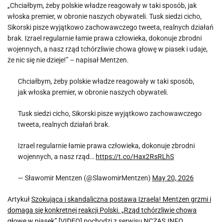
„Chciałbym, żeby polskie władze reagowały w taki sposób, jak
włoska premier, w obronie naszych obywateli. Tusk siedzi cicho,
Sikorski pisze wyjątkowo zachowawczego tweeta, realnych działań
brak. Izrael regularnie łamie prawa człowieka, dokonuje zbrodni
wojennych, a nasz rząd tchórzliwie chowa głowę w piasek i udaje,
że nic się nie dzieje!” – napisał Mentzen.
Chciałbym, żeby polskie władze reagowały w taki sposób,
jak włoska premier, w obronie naszych obywateli.
Tusk siedzi cicho, Sikorski pisze wyjątkowo zachowawczego
tweeta, realnych działań brak.
Izrael regularnie łamie prawa człowieka, dokonuje zbrodni
wojennych, a nasz rząd…
https://t.co/Hax2RsRLhS
— Sławomir Mentzen (@SlawomirMentzen)
May 20, 2026
Artykuł
Szokująca i skandaliczna postawa Izraela! Mentzen grzmi i
domaga się konkretnej reakcji Polski. „Rząd tchórzliwie chowa
głowę w piasek” [VIDEO]
pochodzi z serwisu
NCZAS.INFO
.