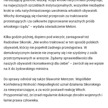
naruszającą godność ludzką. Rząd włoski natychmiast podejmuje,
na najwyższych szczeblach instytucjonalnych, wszystkie niezbędne
kroki w celu natychmiastowego uwolnienia włoskich obywateli.
Włochy domagają się również przeprosin za traktowanie
protestujących i za całkowite zignorowanie wyraźnych próśb
włoskiego rządu” – wydała oświadczenie Meloni.
Kilka godzin później, dopiero pod wieczór, zareagował też
Radosław Sikorski. „Nie wolno traktować w ten sposób polskich
obywateli, którzy nie popełnili żadnego przestępstwa. W
demokratycznym świecie nie znęcamy się i nie szydzimy z osób
przetrzymywanych w areszcie. Żądamy sprawiedliwości dla
naszych obywateli i konsekwencji dla ciebie” – zwrócił się we wpisie
na X do żydowskiego ministra.
Do sprawy odniósł się także Sławomir Mentzen. Współlider
Konfederacji Wolność i Niepodległość uznał działania Sikorskiego
za niewystarczające, a za wzór postawił reakcję Włoch.
Przypomniał też, że Izrael regularnie dokonuje zbrodni wojennych i
łamie prawa człowieka.