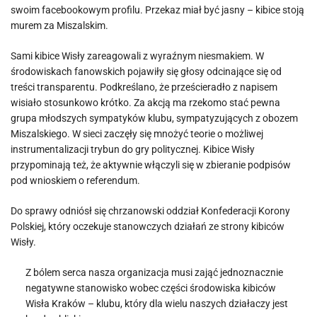
swoim facebookowym profilu. Przekaz miał być jasny – kibice stoją
murem za Miszalskim.
Sami kibice Wisły zareagowali z wyraźnym niesmakiem. W
środowiskach fanowskich pojawiły się głosy odcinające się od
treści transparentu. Podkreślano, że prześcieradło z napisem
wisiało stosunkowo krótko. Za akcją ma rzekomo stać pewna
grupa młodszych sympatyków klubu, sympatyzujących z obozem
Miszalskiego. W sieci zaczęły się mnożyć teorie o możliwej
instrumentalizacji trybun do gry politycznej. Kibice Wisły
przypominają też, że aktywnie włączyli się w zbieranie podpisów
pod wnioskiem o referendum.
Do sprawy odniósł się chrzanowski oddział Konfederacji Korony
Polskiej, który oczekuje stanowczych działań ze strony kibiców
Wisły.
Z bólem serca nasza organizacja musi zająć jednoznacznie
negatywne stanowisko wobec części środowiska kibiców
Wisła Kraków – klubu, który dla wielu naszych działaczy jest