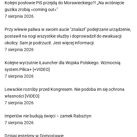
Kolejni posłowie PiS przejdą do Morawieckiego?! „Na wciśnięcie
guzika zrobią »coming out«”
7 sierpnia 2026
Przy wlewie paliwa w swoim aucie "znalazł" podejrzane urządzenie,
postawił na nogi wszystkie służby i doprowadził do ewakuacji
okolicy. Sam je podrzucił. Jest więcej informacji
7 sierpnia 2026
Kolejne wyrzutnie iLauncher dla Wojska Polskiego. Wzmocnią
system Pilica+ [+VIDEO]
7 sierpnia 2026
Lewackie rozróby przed Kongresem. Nie podoba im się ochrona
własności [VIDEO]
7 sierpnia 2026
Imperiów nie budują święci – zamek Rabsztyn
7 sierpnia 2026
Dzisiaj jesteśmy w Domostawie