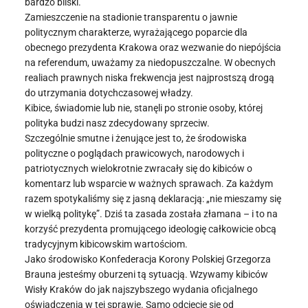
bardzo bliski.
Zamieszczenie na stadionie transparentu o jawnie
politycznym charakterze, wyrażającego poparcie dla
obecnego prezydenta Krakowa oraz wezwanie do niepójścia
na referendum, uważamy za niedopuszczalne. W obecnych
realiach prawnych niska frekwencja jest najprostszą drogą
do utrzymania dotychczasowej władzy.
Kibice, świadomie lub nie, stanęli po stronie osoby, której
polityka budzi nasz zdecydowany sprzeciw.
Szczególnie smutne i żenujące jest to, że środowiska
polityczne o poglądach prawicowych, narodowych i
patriotycznych wielokrotnie zwracały się do kibiców o
komentarz lub wsparcie w ważnych sprawach. Za każdym
razem spotykaliśmy się z jasną deklaracją: „nie mieszamy się
w wielką politykę”. Dziś ta zasada została złamana – i to na
korzyść prezydenta promującego ideologię całkowicie obcą
tradycyjnym kibicowskim wartościom.
Jako środowisko Konfederacja Korony Polskiej Grzegorza
Brauna jesteśmy oburzeni tą sytuacją. Wzywamy kibiców
Wisły Kraków do jak najszybszego wydania oficjalnego
oświadczenia w tej sprawie. Samo odcięcie się od