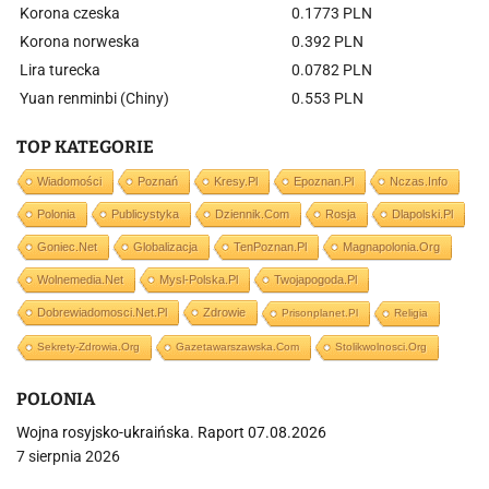
Korona czeska
0.1773 PLN
Korona norweska
0.392 PLN
Lira turecka
0.0782 PLN
Yuan renminbi (Chiny)
0.553 PLN
TOP KATEGORIE
Wiadomości
Poznań
Kresy.pl
Epoznan.pl
Nczas.info
Polonia
Publicystyka
Dziennik.com
Rosja
Dlapolski.pl
Goniec.net
Globalizacja
TenPoznan.pl
Magnapolonia.org
Wolnemedia.net
Mysl-Polska.pl
Twojapogoda.pl
Dobrewiadomosci.net.pl
Zdrowie
Prisonplanet.pl
Religia
Sekrety-Zdrowia.org
Gazetawarszawska.com
Stolikwolnosci.org
POLONIA
Wojna rosyjsko-ukraińska. Raport 07.08.2026
7 sierpnia 2026