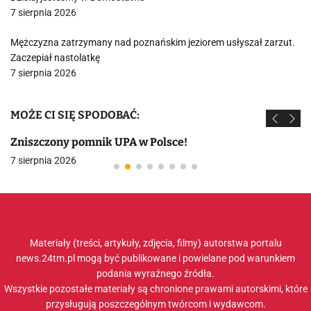
7 sierpnia 2026
Mężczyzna zatrzymany nad poznańskim jeziorem usłyszał zarzut.
Zaczepiał nastolatkę
7 sierpnia 2026
MOŻE CI SIĘ SPODOBAĆ:
Zniszczony pomnik UPA w Polsce!
7 sierpnia 2026
Materiały (treści, artykuły, zdjęcia, filmy) autorstwa portalu
news.24tm.pl mogą być publikowane i powielane pod warunkiem
podania wyraźnego źródła.
Wszystkie pozostałe materiały są chronione prawami autorskimi, które
przysługują poszczególnym twórcom i wydawcom.