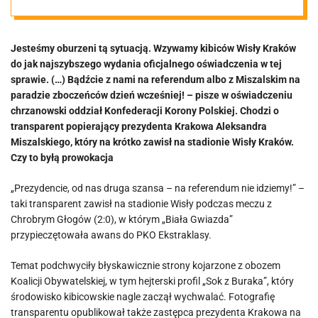
wydała
Jesteśmy oburzeni tą sytuacją. Wzywamy kibiców Wisły Kraków
oświadczenie.
do jak najszybszego wydania oficjalnego oświadczenia w tej
sprawie. (…) Bądźcie z nami na referendum albo z Miszalskim na
„Szczególnie
paradzie zboczeńców dzień wcześniej! – pisze w oświadczeniu
chrzanowski oddział Konfederacji Korony Polskiej. Chodzi o
transparent popierający prezydenta Krakowa Aleksandra
smutne i
Miszalskiego, który na krótko zawisł na stadionie Wisły Kraków.
Czy to byłą prowokacja
żenujące”
„Prezydencie, od nas druga szansa – na referendum nie idziemy!” –
taki transparent zawisł na stadionie Wisły podczas meczu z
Chrobrym Głogów (2:0), w którym „Biała Gwiazda”
przypieczętowała awans do PKO Ekstraklasy.
Temat podchwyciły błyskawicznie strony kojarzone z obozem
Koalicji Obywatelskiej, w tym hejterski profil „Sok z Buraka”, który
środowisko kibicowskie nagle zaczął wychwalać. Fotografię
transparentu opublikował także zastępca prezydenta Krakowa na