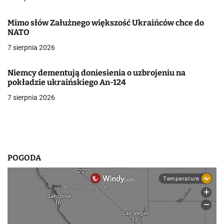
j
Mimo słów Załużnego większość Ukraińców chce do
a
NATO
w
7 sierpnia 2026
p
Niemcy dementują doniesienia o uzbrojeniu na
pokładzie ukraińskiego An-124
i
7 sierpnia 2026
s
u
POGODA