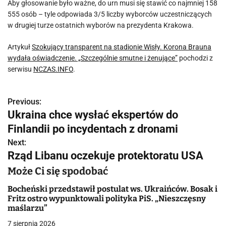
Aby głosowanie było ważne, do urn musi się stawić co najmniej 158
555 osób – tyle odpowiada 3/5 liczby wyborców uczestniczących
w drugiej turze ostatnich wyborów na prezydenta Krakowa.
Artykuł
Szokujący transparent na stadionie Wisły. Korona Brauna
wydała oświadczenie. „Szczególnie smutne i żenujące”
pochodzi z
serwisu
NCZAS.INFO
.
Previous:
N
Ukraina chce wysłać ekspertów do
a
Finlandii po incydentach z dronami
w
Next:
Rząd Libanu oczekuje protektoratu USA
i
Może Ci się spodobać
g
Bocheński przedstawił postulat ws. Ukraińców. Bosak i
a
Fritz ostro wypunktowali polityka PiS. „Nieszczęsny
maślarzu”
c
7 sierpnia 2026