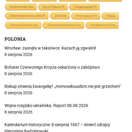
Wolnemedia.net
Mysl-Polska.pl
Twojapogoda.pl
Dobrewiadomosci.net.pl
Zdrowie
Prisonplanet.pl
Religia
Sekrety-Zdrowia.org
Gazetawarszawska.com
Stolikwolnosci.org
POLONIA
Wrocław: zasnęła w taksówce. Kazach ją zgwałcił
8 sierpnia 2026
Bohater Czerwonego Krzyża oskarżony o zabójstwo
8 sierpnia 2026
Biskup zmienia Ewangelię? „Homoseksualizm nie jest grzechem”
8 sierpnia 2026
Wojna rosyjsko-ukraińska. Raport 08.08.2026
8 sierpnia 2026
Kalendarium historyczne: 8 sierpnia 1667 – śmierć zdrajcy
Hieronima Radziejowski…