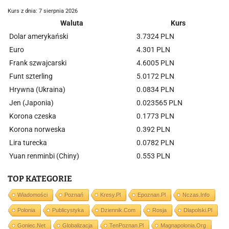
Kurs z dnia: 7 sierpnia 2026
Waluta
Kurs
Dolar amerykański
3.7324 PLN
Euro
4.301 PLN
Frank szwajcarski
4.6005 PLN
Funt szterling
5.0172 PLN
Hrywna (Ukraina)
0.0834 PLN
Jen (Japonia)
0.023565 PLN
Korona czeska
0.1773 PLN
Korona norweska
0.392 PLN
Lira turecka
0.0782 PLN
Yuan renminbi (Chiny)
0.553 PLN
TOP KATEGORIE
Wiadomości
Poznań
Kresy.pl
Epoznan.pl
Nczas.info
Polonia
Publicystyka
Dziennik.com
Rosja
Dlapolski.pl
Goniec.net
Globalizacja
TenPoznan.pl
Magnapolonia.org