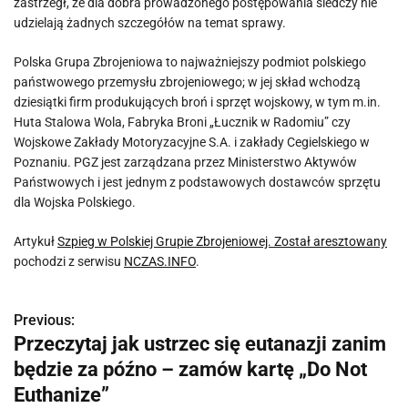
zastrzegł, że dla dobra prowadzonego postępowania śledczy nie
udzielają żadnych szczegółów na temat sprawy.
Polska Grupa Zbrojeniowa to najważniejszy podmiot polskiego
państwowego przemysłu zbrojeniowego; w jej skład wchodzą
dziesiątki firm produkujących broń i sprzęt wojskowy, w tym m.in.
Huta Stalowa Wola, Fabryka Broni „Łucznik w Radomiu” czy
Wojskowe Zakłady Motoryzacyjne S.A. i zakłady Cegielskiego w
Poznaniu. PGZ jest zarządzana przez Ministerstwo Aktywów
Państwowych i jest jednym z podstawowych dostawców sprzętu
dla Wojska Polskiego.
Artykuł
Szpieg w Polskiej Grupie Zbrojeniowej. Został aresztowany
pochodzi z serwisu
NCZAS.INFO
.
Previous:
N
Przeczytaj jak ustrzec się eutanazji zanim
a
będzie za późno – zamów kartę „Do Not
w
Euthanize”