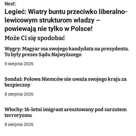
Next:
i
Legieć: Wiatry buntu przeciwko liberalno-
g
lewicowym strukturom władzy –
powiewają nie tylko w Polsce!
a
Może Ci się spodobać
c
Węgry: Magyar ma swojego kandydata na prezydenta.
j
To były prezes Sądu Najwyższego
a
9 sierpnia 2026
w
Sondaż: Połowa Niemców nie uważa swojego kraju za
bezpieczny
p
8 sierpnia 2026
i
s
Włochy: 16-letni imigrant aresztowany pod zarzutem
terroryzmu
u
8 sierpnia 2026