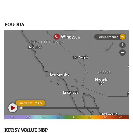
POGODA
KURSY WALUT NBP