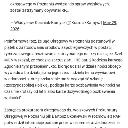
okręgowego w Poznaniu wydział do spraw wojskowych,
został zatrzymany obywatel RP,…
— Władysław Kosiniak-Kamysz (@KosiniakKamysz)
May 29,
2026
Poinformował też, że Sąd Okręgowy w Poznaniu postanowił w
piątek o zastosowaniu środków zapobiegawczych w postaci
tymczasowego aresztowania zatrzymanego na trzy miesiące. Szef
MON wskazał, że chodzi o zarzut z art. 130 par. 2 kodeksu karnego.
Zgodnie z tym przepisem „kto, biorąc udział w działalności obcego
wywiadu albo działając na jego rzecz, udziela temu wywiadowi
wiadomości, której przekazanie może wyrządzić szkodę
Rzeczypospolitej Polskiej, podlega karze pozbawienia wolności na
czas nie krótszy od lat 8 albo karze dożywotniego pozbawienia
wolności”
Zastępca prokuratora okręgowego ds. wojskowych Prokuratury
Okręgowej w Poznaniu płk Bartosz Okoniewski w rozmowie z PAP
potwierdził informacje podane przez wicepremiera. Jednocześnie