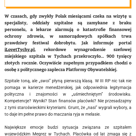
W czasach, gdy zwykły Polak miesiącami czeka na wizytę u
specjalisty, oddziały szpitalne są zamykane z braku
personelu, a lekarze alarmują o katastrofie finansowej
ochrony zdrowia, w samorządowych spółkach trwa
prawdziwy festiwal dobrobytu. Jak informuje portal
iLovetTychy.pl
, rekordowe wynagrodzenie szefowej
miejskiego szpitala w Tychach przekroczyło… 900 tysięcy
złotych rocznie. Oczywiście zupełnym przypadkiem chodzi o
osobę z politycznego zaplecza Platformy Obywatelskiej.
Szpitale toną, ale „swoi” płyną pierwszą klasą. W III RP nic tak nie
pomaga w karierze menedżerskiej, jak odpowiednia legitymacja
polityczna i znajomości w „uśmiechniętym” środowisku.
Kompetencje? Wyniki? Stan finansów placówki? Nie przesadzajmy
z tymi staroświeckimi kryteriami. Grunt, że „nasi” wygrali wybory, a
to daje im pełne prawo do maczania ryja w melasie.
Największe emocje budzi sytuacja związana ze szpitalem
wojewódzkim Megrez w Tychach. Placówka od lat zmaga się z