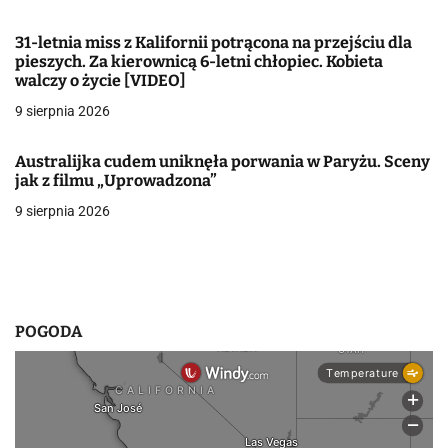
j
31-letnia miss z Kalifornii potrącona na przejściu dla
a
pieszych. Za kierownicą 6-letni chłopiec. Kobieta
walczy o życie [VIDEO]
w
9 sierpnia 2026
p
i
Australijka cudem uniknęła porwania w Paryżu. Sceny
jak z filmu „Uprowadzona”
s
9 sierpnia 2026
u
POGODA