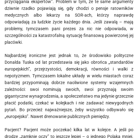
przyciągania ekspertów”. Problem w tym, że te same argumenty
dziwnie rzadko pojawiają się, gdy chodzi o pensje ratowników
medycznych albo lekarzy na SOR-ach, którzy naprawdę
odpowiadają za ludzkie życie każdego dnia. Jeśli zawalą – mają
problemy, tymczasem pani prezes za nic nie odpowiada, w
szczególności za katastrofalną sytuację finansową powierzonej jej
placówki.
Najbardziej ironiczne jest jednak to, że środowisko polityczne
Donalda Tuska od lat przedstawia się jako obrońca „standardów
europejskich”, przejrzystości, demokracji, równości i walki z
nepotyzmem. Tymczasem lokalne układy w wielu miastach coraz
bardziej przypominają dobrze naoliwione systemy wzajemnych
zależności: swoi nominują swoich, swoi przyznają swoim
gigantyczne wynagrodzenia, a społeczeństwo ma jedynie grzecznie
płacić podatki, czekać w kolejkach i nie zadawać niewygodnych
pytań. Bo przecież najważniejsze, żeby wszystko odbywało się
„europejsko”. Nawet drenowanie publicznych pieniędzy.
Pacjent? Pacjent może poczekać kilka lat w kolejce. A jeśli po
drodze „zamknie oczy” to jeszcze lepiej – o jednego Polaka mniej.