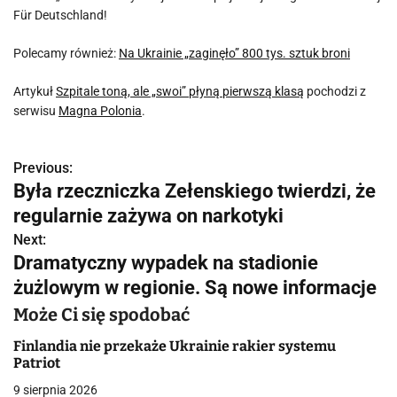
Für Deutschland!
Polecamy również:
Na Ukrainie „zaginęło” 800 tys. sztuk broni
Artykuł
Szpitale toną, ale „swoi” płyną pierwszą klasą
pochodzi z
serwisu
Magna Polonia
.
Previous:
N
Była rzeczniczka Zełenskiego twierdzi, że
a
regularnie zażywa on narkotyki
w
Next:
Dramatyczny wypadek na stadionie
i
żużlowym w regionie. Są nowe informacje
g
Może Ci się spodobać
a
Finlandia nie przekaże Ukrainie rakier systemu
Patriot
c
9 sierpnia 2026