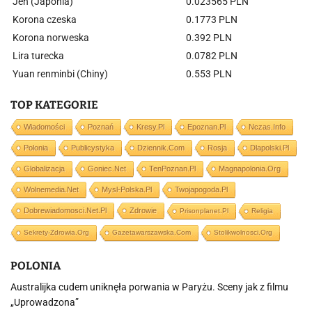
Jen (Japonia)
0.023565 PLN
Korona czeska
0.1773 PLN
Korona norweska
0.392 PLN
Lira turecka
0.0782 PLN
Yuan renminbi (Chiny)
0.553 PLN
TOP KATEGORIE
Wiadomości
Poznań
Kresy.pl
Epoznan.pl
Nczas.info
Polonia
Publicystyka
Dziennik.com
Rosja
Dlapolski.pl
Globalizacja
Goniec.net
TenPoznan.pl
Magnapolonia.org
Wolnemedia.net
Mysl-Polska.pl
Twojapogoda.pl
Dobrewiadomosci.net.pl
Zdrowie
Prisonplanet.pl
Religia
Sekrety-Zdrowia.org
Gazetawarszawska.com
Stolikwolnosci.org
POLONIA
Australijka cudem uniknęła porwania w Paryżu. Sceny jak z filmu
„Uprowadzona”