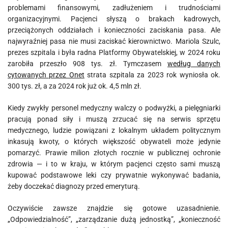
problemami finansowymi, zadłużeniem i trudnościami
organizacyjnymi. Pacjenci słyszą o brakach kadrowych,
przeciążonych oddziałach i konieczności zaciskania pasa. Ale
najwyraźniej pasa nie musi zaciskać kierownictwo. Mariola Szulc,
prezes szpitala i była radna Platformy Obywatelskiej, w 2024 roku
zarobiła przeszło 908 tys. zł. Tymczasem
według danych
cytowanych przez Onet
strata szpitala za 2023 rok wyniosła ok.
300 tys. zł, a za 2024 rok już ok. 4,5 mln zł.
Kiedy zwykły personel medyczny walczy o podwyżki, a pielęgniarki
pracują ponad siły i muszą zrzucać się na serwis sprzętu
medycznego, ludzie powiązani z lokalnym układem politycznym
inkasują kwoty, o których większość obywateli może jedynie
pomarzyć. Prawie milion złotych rocznie w publicznej ochronie
zdrowia — i to w kraju, w którym pacjenci często sami muszą
kupować podstawowe leki czy prywatnie wykonywać badania,
żeby doczekać diagnozy przed emeryturą.
Oczywiście zawsze znajdzie się gotowe uzasadnienie.
„Odpowiedzialność”, „zarządzanie dużą jednostką”, „konieczność