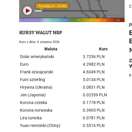
C
P
KURSY WALUT NBP
E
Kurs z dnia: 6 sierpnia 2026
Waluta
Kurs
Dolar amerykański
3.7236 PLN
i
Z
Euro
4.2982 PLN
W
Frank szwajcarski
4.6049 PLN
6
Funt szterling
5.0134 PLN
Hrywna (Ukraina)
0.0831 PLN
Jen (Japonia)
0.02359 PLN
Korona czeska
0.1778 PLN
j
Korona norweska
0.3905 PLN
Lira turecka
0.0781 PLN
Yuan renminbi (Chiny)
0.5516 PLN