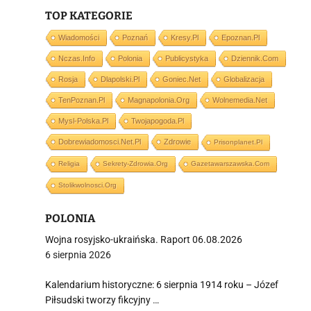
TOP KATEGORIE
i
Wiadomości
Poznań
Kresy.pl
Epoznan.pl
Nczas.info
Polonia
Publicystyka
Dziennik.com
Rosja
Dlapolski.pl
Goniec.net
Globalizacja
TenPoznan.pl
Magnapolonia.org
Wolnemedia.net
Mysl-Polska.pl
Twojapogoda.pl
Dobrewiadomosci.net.pl
Zdrowie
Prisonplanet.pl
Religia
Sekrety-Zdrowia.org
Gazetawarszawska.com
Stolikwolnosci.org
POLONIA
Wojna rosyjsko-ukraińska. Raport 06.08.2026
6 sierpnia 2026
Kalendarium historyczne: 6 sierpnia 1914 roku – Józef
Piłsudski tworzy fikcyjny …