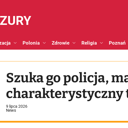
NZURY
zacja
Polonia
Zdrowie
Religia
Poznań
Szuka go policja, m
charakterystyczny 
9 lipca 2026
News