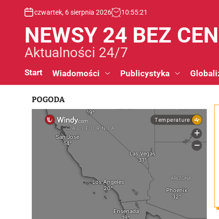
S
czwartek, 6 sierpnia 2026
10
:
55
:
21
k
i
NEWSY 24 BEZ CE
p
t
Aktualności 24/7
o
c
Start
Wiadomości
Publicystyka
Globali
o
n
POGODA
t
e
n
t