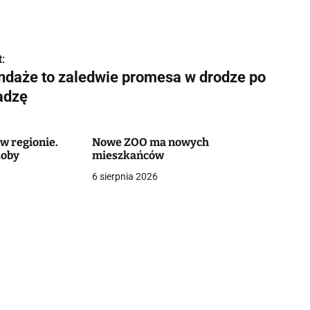
:
ndaże to zaledwie promesa w drodze po
adzę
w regionie.
Nowe ZOO ma nowych
soby
mieszkańców
6 sierpnia 2026