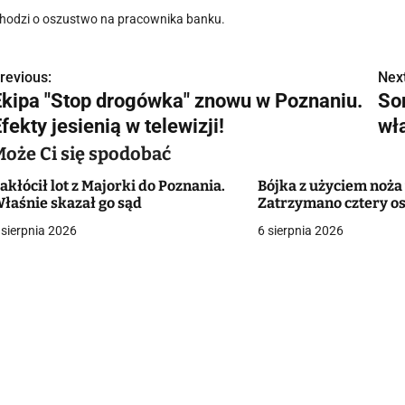
hodzi o oszustwo na pracownika banku.
revious:
Next
N
Ekipa "Stop drogówka" znowu w Poznaniu.
So
a
fekty jesienią w telewizji!
wł
w
Może Ci się spodobać
akłócił lot z Majorki do Poznania.
Bójka z użyciem noża 
łaśnie skazał go sąd
Zatrzymano cztery o
g
 sierpnia 2026
6 sierpnia 2026
a
c
a
w