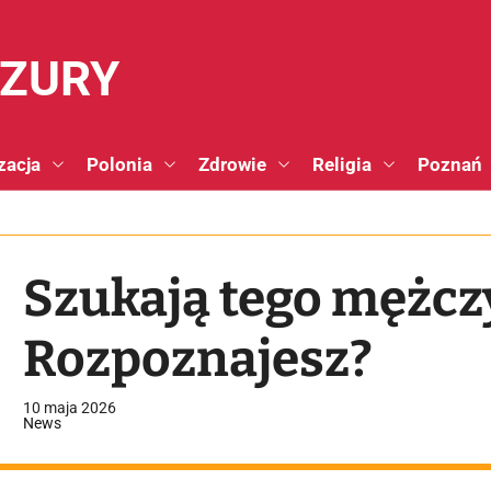
NZURY
zacja
Polonia
Zdrowie
Religia
Poznań
Szukają tego mężcz
Rozpoznajesz?
10 maja 2026
News