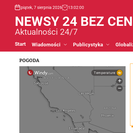
S
piątek, 7 sierpnia 2026
13
:
02
:
01
k
i
NEWSY 24 BEZ CE
p
t
Aktualności 24/7
o
c
Start
Wiadomości
Publicystyka
Globali
o
n
POGODA
t
e
n
t