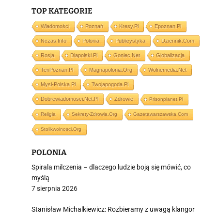
TOP KATEGORIE
i
Wiadomości
Poznań
Kresy.pl
Epoznan.pl
Nczas.info
Polonia
Publicystyka
Dziennik.com
Rosja
Dlapolski.pl
Goniec.net
Globalizacja
TenPoznan.pl
Magnapolonia.org
Wolnemedia.net
Mysl-Polska.pl
Twojapogoda.pl
Dobrewiadomosci.net.pl
Zdrowie
Prisonplanet.pl
Religia
Sekrety-Zdrowia.org
Gazetawarszawska.com
Stolikwolnosci.org
POLONIA
Spirala milczenia – dlaczego ludzie boją się mówić, co
myślą
7 sierpnia 2026
Stanisław Michalkiewicz: Rozbieramy z uwagą klangor