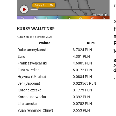
S
P
KURSY WALUT NBP
Kurs z dnia: 7 sierpnia 2026
Waluta
Kurs
Dolar amerykański
3.7324 PLN
i
Euro
4.301 PLN
B
Frank szwajcarski
4.6005 PLN
M
Funt szterling
5.0172 PLN
d
Hrywna (Ukraina)
0.0834 PLN
7
Jen (Japonia)
0.023565 PLN
Korona czeska
0.1773 PLN
j
Korona norweska
0.392 PLN
Lira turecka
0.0782 PLN
Yuan renminbi (Chiny)
0.553 PLN