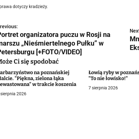
prawa dotyczy kradzieży.
revious:
N
Next
Portret organizatora puczu w Rosji na
Mn
a
marszu „Nieśmiertelnego Pułku” w
Ek
w
Petersburgu [+FOTO/VIDEO]
Może Ci się spodobać
arbarzyństwo na poznańskiej
Łowią ryby w poznań
g
alcie. "Piękna, zielona łąka
"To nie łowisko!"
ewastowana" w trakcie koszenia
a
7 sierpnia 2026
 sierpnia 2026
c
a
w