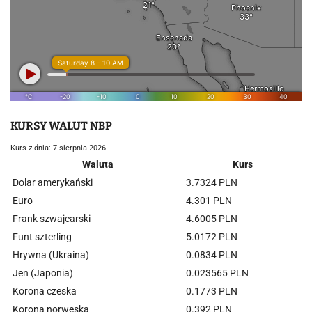
KURSY WALUT NBP
Kurs z dnia: 7 sierpnia 2026
Waluta
Kurs
Dolar amerykański
3.7324 PLN
Euro
4.301 PLN
Frank szwajcarski
4.6005 PLN
Funt szterling
5.0172 PLN
Hrywna (Ukraina)
0.0834 PLN
Jen (Japonia)
0.023565 PLN
Korona czeska
0.1773 PLN
Korona norweska
0.392 PLN