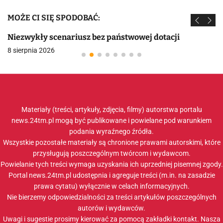
MOŻE CI SIĘ SPODOBAĆ:
Niezwykły scenariusz bez państwowej dotacji
8 sierpnia 2026
Materiały (treści, artykuły, zdjęcia, filmy) autorstwa portalu
news.24tm.pl mogą być publikowane i powielane pod warunkiem
podania wyraźnego źródła.
Wszystkie pozostałe materiały są chronione prawami autorskimi, które
przysługują poszczególnym twórcom i wydawcom.
Powielanie tych treści wymaga uzyskania ich uprzedniej pisemnej zgody.
Portal news.24tm.pl udostępnia i agreguje treści (m.in. na zasadzie
prawa cytatu) wyłącznie w celach informacyjnych.
Nie bierzemy odpowiedzialności za treści artykułów poszczególnych
autorów i wydawców.
Uwagi i sugestie prosimy kierować za pomocą zakładki
kontakt
. Nasza