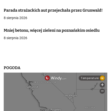
w
Parada strażackich aut przejechała przez Grunwald!
p
8 sierpnia 2026
i
Mniej betonu, więcej zieleni na poznańskim osiedlu
s
8 sierpnia 2026
u
POGODA