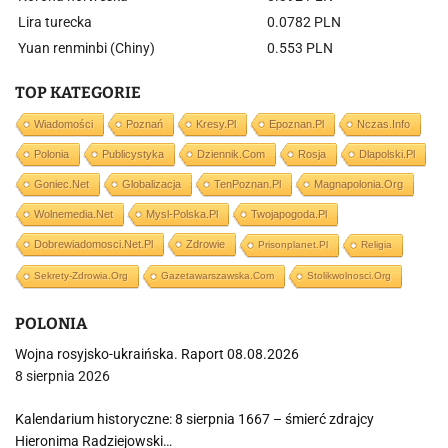
Lira turecka
0.0782 PLN
Yuan renminbi (Chiny)
0.553 PLN
TOP KATEGORIE
Wiadomości
Poznań
Kresy.pl
Epoznan.pl
Nczas.info
Polonia
Publicystyka
Dziennik.com
Rosja
Dlapolski.pl
Goniec.net
Globalizacja
TenPoznan.pl
Magnapolonia.org
Wolnemedia.net
Mysl-Polska.pl
Twojapogoda.pl
Dobrewiadomosci.net.pl
Zdrowie
Prisonplanet.pl
Religia
Sekrety-Zdrowia.org
Gazetawarszawska.com
Stolikwolnosci.org
POLONIA
Wojna rosyjsko-ukraińska. Raport 08.08.2026
8 sierpnia 2026
Kalendarium historyczne: 8 sierpnia 1667 – śmierć zdrajcy
Hieronima Radziejowski…