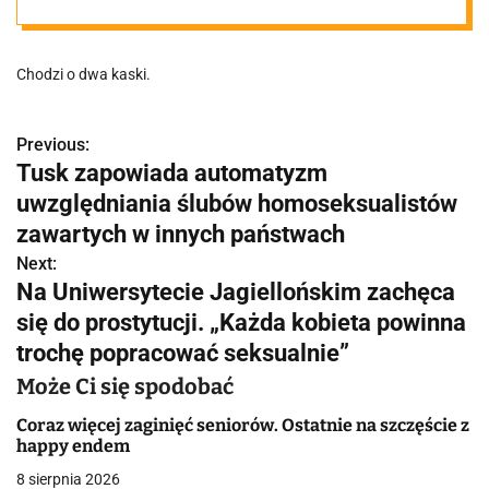
Chodzi o dwa kaski.
Previous:
N
Tusk zapowiada automatyzm
a
uwzględniania ślubów homoseksualistów
w
zawartych w innych państwach
Next:
i
Na Uniwersytecie Jagiellońskim zachęca
g
się do prostytucji. ⁨„Każda kobieta powinna
trochę popracować seksualnie”
a
Może Ci się spodobać
c
Coraz więcej zaginięć seniorów. Ostatnie na szczęście z
j
happy endem
a
8 sierpnia 2026