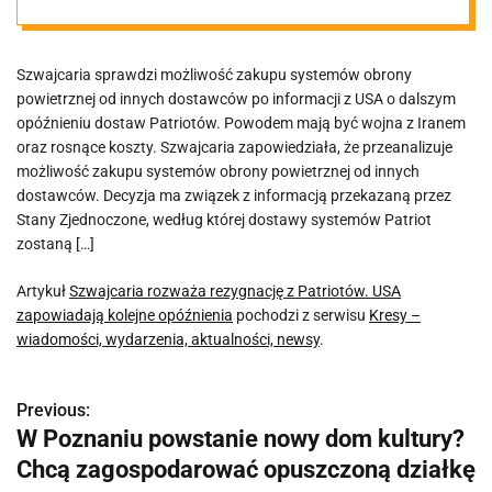
zapowiadają
Szwajcaria sprawdzi możliwość zakupu systemów obrony
kolejne
powietrznej od innych dostawców po informacji z USA o dalszym
opóźnieniu dostaw Patriotów. Powodem mają być wojna z Iranem
opóźnienia
oraz rosnące koszty. Szwajcaria zapowiedziała, że przeanalizuje
możliwość zakupu systemów obrony powietrznej od innych
dostawców. Decyzja ma związek z informacją przekazaną przez
Stany Zjednoczone, według której dostawy systemów Patriot
zostaną […]
Artykuł
Szwajcaria rozważa rezygnację z Patriotów. USA
zapowiadają kolejne opóźnienia
pochodzi z serwisu
Kresy –
wiadomości, wydarzenia, aktualności, newsy
.
Previous:
N
W Poznaniu powstanie nowy dom kultury?
a
Chcą zagospodarować opuszczoną działkę