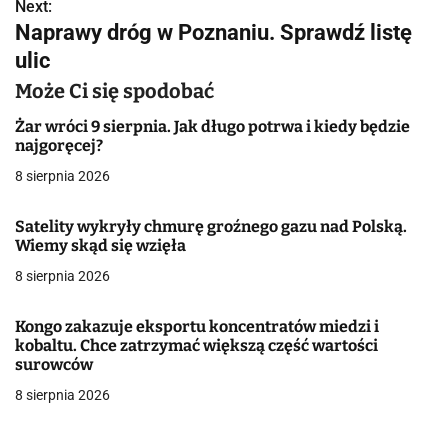
w
Next:
Naprawy dróg w Poznaniu. Sprawdź listę
i
ulic
g
Może Ci się spodobać
a
Żar wróci 9 sierpnia. Jak długo potrwa i kiedy będzie
najgoręcej?
c
8 sierpnia 2026
j
Satelity wykryły chmurę groźnego gazu nad Polską.
a
Wiemy skąd się wzięła
w
8 sierpnia 2026
p
Kongo zakazuje eksportu koncentratów miedzi i
i
kobaltu. Chce zatrzymać większą część wartości
surowców
s
8 sierpnia 2026
u