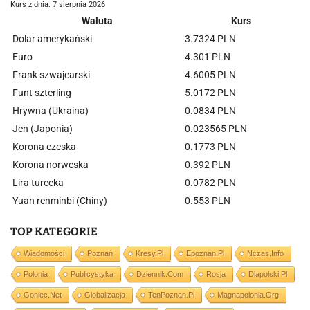
Kurs z dnia: 7 sierpnia 2026
Waluta
Kurs
Dolar amerykański
3.7324 PLN
Euro
4.301 PLN
Frank szwajcarski
4.6005 PLN
Funt szterling
5.0172 PLN
Hrywna (Ukraina)
0.0834 PLN
Jen (Japonia)
0.023565 PLN
Korona czeska
0.1773 PLN
Korona norweska
0.392 PLN
Lira turecka
0.0782 PLN
Yuan renminbi (Chiny)
0.553 PLN
TOP KATEGORIE
Wiadomości
Poznań
Kresy.pl
Epoznan.pl
Nczas.info
Polonia
Publicystyka
Dziennik.com
Rosja
Dlapolski.pl
Goniec.net
Globalizacja
TenPoznan.pl
Magnapolonia.org