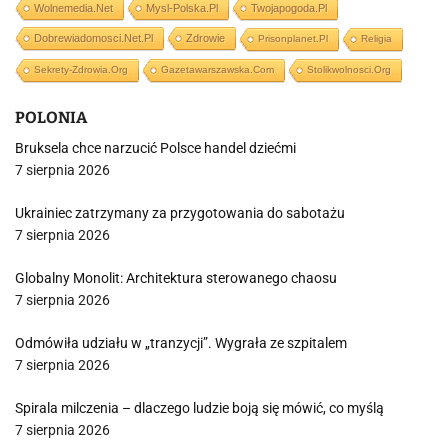
Wolnemedia.net
Mysl-Polska.pl
Twojapogoda.pl
Dobrewiadomosci.net.pl
Zdrowie
Prisonplanet.pl
Religia
Sekrety-Zdrowia.org
Gazetawarszawska.com
Stolikwolnosci.org
POLONIA
Bruksela chce narzucić Polsce handel dziećmi
7 sierpnia 2026
Ukrainiec zatrzymany za przygotowania do sabotażu
7 sierpnia 2026
Globalny Monolit: Architektura sterowanego chaosu
7 sierpnia 2026
Odmówiła udziału w „tranzycji”. Wygrała ze szpitalem
7 sierpnia 2026
Spirala milczenia – dlaczego ludzie boją się mówić, co myślą
7 sierpnia 2026