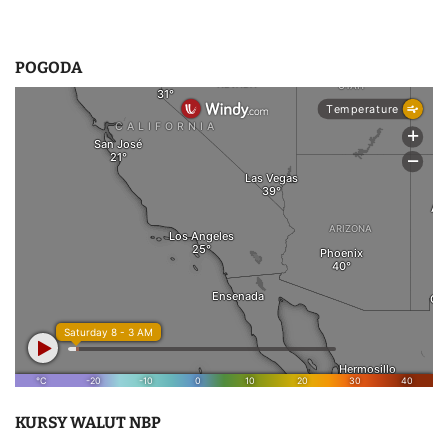
POGODA
KURSY WALUT NBP