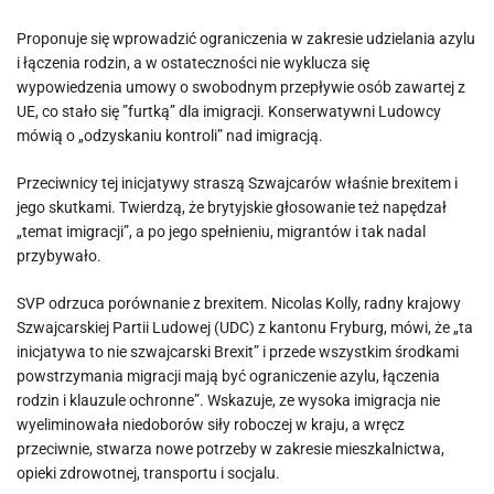
Proponuje się wprowadzić ograniczenia w zakresie udzielania azylu
i łączenia rodzin, a w ostateczności nie wyklucza się
wypowiedzenia umowy o swobodnym przepływie osób zawartej z
UE, co stało się ”furtką” dla imigracji. Konserwatywni Ludowcy
mówią o „odzyskaniu kontroli” nad imigracją.
Przeciwnicy tej inicjatywy straszą Szwajcarów właśnie brexitem i
jego skutkami. Twierdzą, że brytyjskie głosowanie też napędzał
„temat imigracji”, a po jego spełnieniu, migrantów i tak nadal
przybywało.
SVP odrzuca porównanie z brexitem. Nicolas Kolly, radny krajowy
Szwajcarskiej Partii Ludowej (UDC) z kantonu Fryburg, mówi, że „ta
inicjatywa to nie szwajcarski Brexit” i przede wszystkim środkami
powstrzymania migracji mają być ograniczenie azylu, łączenia
rodzin i klauzule ochronne”. Wskazuje, ze wysoka imigracja nie
wyeliminowała niedoborów siły roboczej w kraju, a wręcz
przeciwnie, stwarza nowe potrzeby w zakresie mieszkalnictwa,
opieki zdrowotnej, transportu i socjalu.