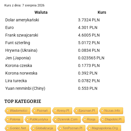
Kurs z dnia: 7 sierpnia 2026
Waluta
Kurs
Dolar amerykański
3.7324 PLN
Euro
4.301 PLN
Frank szwajcarski
4.6005 PLN
Funt szterling
5.0172 PLN
Hrywna (Ukraina)
0.0834 PLN
Jen (Japonia)
0.023565 PLN
Korona czeska
0.1773 PLN
Korona norweska
0.392 PLN
Lira turecka
0.0782 PLN
Yuan renminbi (Chiny)
0.553 PLN
TOP KATEGORIE
Wiadomości
Poznań
Kresy.pl
Epoznan.pl
Nczas.info
Polonia
Publicystyka
Dziennik.com
Rosja
Dlapolski.pl
Goniec.net
Globalizacja
TenPoznan.pl
Magnapolonia.org