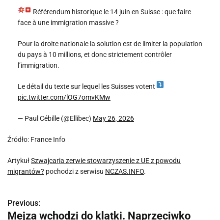
Référendum historique le 14 juin en Suisse : que faire
face à une immigration massive ?
Pour la droite nationale la solution est de limiter la population
du pays à 10 millions, et donc strictement contrôler
l’immigration.
Le détail du texte sur lequel les Suisses votent
pic.twitter.com/lOG7omvKMw
— Paul Cébille (@Ellibec)
May 26, 2026
Źródło: France Info
Artykuł
Szwajcaria zerwie stowarzyszenie z UE z powodu
migrantów?
pochodzi z serwisu
NCZAS.INFO
.
Previous:
N
Mejza wchodzi do klatki. Naprzeciwko