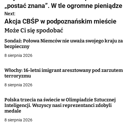
a
„postać znana”. W tle ogromne pieniądze
w
Next:
Akcja CBŚP w podpoznańskim mieście
i
Może Ci się spodobać
g
Sondaż: Połowa Niemców nie uważa swojego kraju za
a
bezpieczny
8 sierpnia 2026
c
j
Włochy: 16-letni imigrant aresztowany pod zarzutem
terroryzmu
a
8 sierpnia 2026
w
Polska trzecia na świecie w Olimpiadzie Sztucznej
p
Inteligencji. Wszyscy nasi reprezentanci zdobyli
medale
i
8 sierpnia 2026
s