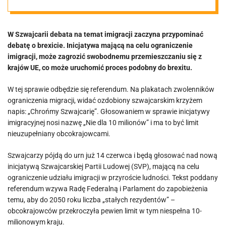
migrantów?
W Szwajcarii debata na temat imigracji zaczyna przypominać
debatę o brexicie. Inicjatywa mającą na celu ograniczenie
imigracji, może zagrozić swobodnemu przemieszczaniu się z
krajów UE, co może uruchomić proces podobny do brexitu.
W tej sprawie odbędzie się referendum. Na plakatach zwolenników
ograniczenia migracji, widać ozdobiony szwajcarskim krzyżem
napis: „Chrońmy Szwajcarię”. Głosowaniem w sprawie inicjatywy
imigracyjnej nosi nazwę „Nie dla 10 milionów” i ma to być limit
nieuzupełniany obcokrajowcami.
Szwajcarzy pójdą do urn już 14 czerwca i będą głosować nad nową
inicjatywą Szwajcarskiej Partii Ludowej (SVP), mającą na celu
ograniczenie udziału imigracji w przyroście ludności. Tekst poddany
referendum wzywa Radę Federalną i Parlament do zapobieżenia
temu, aby do 2050 roku liczba „stałych rezydentów” –
obcokrajowców przekroczyła pewien limit w tym niespełna 10-
milionowym kraju.