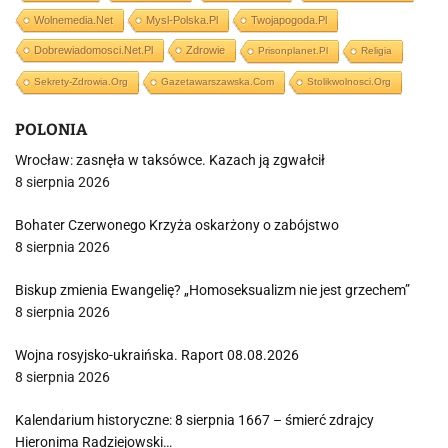
Wolnemedia.net
Mysl-Polska.pl
Twojapogoda.pl
Dobrewiadomosci.net.pl
Zdrowie
Prisonplanet.pl
Religia
Sekrety-Zdrowia.org
Gazetawarszawska.com
Stolikwolnosci.org
POLONIA
Wrocław: zasnęła w taksówce. Kazach ją zgwałcił
8 sierpnia 2026
Bohater Czerwonego Krzyża oskarżony o zabójstwo
8 sierpnia 2026
Biskup zmienia Ewangelię? „Homoseksualizm nie jest grzechem”
8 sierpnia 2026
Wojna rosyjsko-ukraińska. Raport 08.08.2026
8 sierpnia 2026
Kalendarium historyczne: 8 sierpnia 1667 – śmierć zdrajcy
Hieronima Radziejowski…