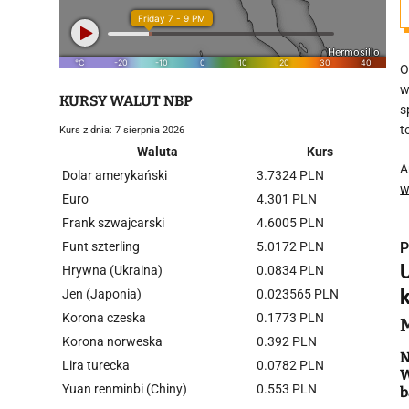
O
w
KURSY WALUT NBP
s
t
Kurs z dnia: 7 sierpnia 2026
Waluta
Kurs
A
Dolar amerykański
3.7324 PLN
w
Euro
4.301 PLN
Frank szwajcarski
4.6005 PLN
Funt szterling
5.0172 PLN
P
Hrywna (Ukraina)
0.0834 PLN
k
Jen (Japonia)
0.023565 PLN
Korona czeska
0.1773 PLN
Korona norweska
0.392 PLN
i
N
Lira turecka
0.0782 PLN
W
Yuan renminbi (Chiny)
0.553 PLN
b