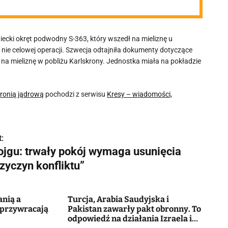
ecki okręt podwodny S-363, który wszedł na mieliznę u
nie celowej operacji. Szwecja odtajniła dokumenty dotyczące
a mieliznę w pobliżu Karlskrony. Jednostka miała na pokładzie
ronią jądrową
pochodzi z serwisu
Kresy – wiadomości,
:
ojgu: trwały pokój wymaga usunięcia
zyczyn konfliktu”
anią a
Turcja, Arabia Saudyjska i
 przywracają
Pakistan zawarły pakt obronny. To
odpowiedź na działania Izraela i