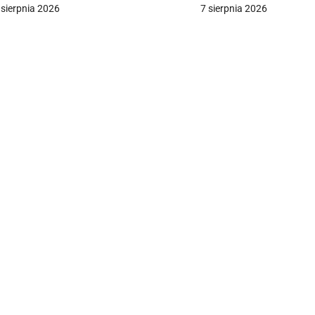
ieszkań
 sierpnia 2026
7 sierpnia 2026
a
c
a
w
p
s
u