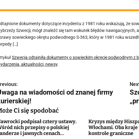
dtajnione dokumenty dotyczące incydentu z 1981 roku wskazują, że sowi
ybrzeży Szwecji, mógł znaleźć się tam wskutek błędów nawigacyjnych, a 
prawy sowieckiego okrętu podwodnego S-363, który w 1981 roku wszedł n
orpedy […]
rtykuł
Szwecja odtajniła dokumenty o sowieckim okręcie podwodnym z b
ydarzenia, aktualności, newsy
.
revious:
Next
N
Uwaga na wiadomości od znanej firmy
Sz
a
urierskiej!
„pr
w
Może Ci się spodobać
awrocki podpisał cztery ustawy.
Kryzys między Hiszp
śród nich przepisy o polskiej
Włochami. Oba kraje
g
anderze i jawnych cenach
kontrole graniczne