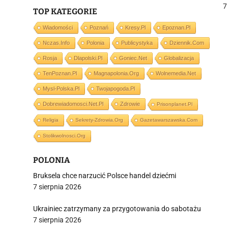
m
7
TOP KATEGORIE
Wiadomości
Poznań
Kresy.pl
Epoznan.pl
Nczas.info
Polonia
Publicystyka
Dziennik.com
j
Rosja
Dlapolski.pl
Goniec.net
Globalizacja
TenPoznan.pl
Magnapolonia.org
Wolnemedia.net
Mysl-Polska.pl
Twojapogoda.pl
Dobrewiadomosci.net.pl
Zdrowie
Prisonplanet.pl
Religia
Sekrety-Zdrowia.org
Gazetawarszawska.com
i
Stolikwolnosci.org
POLONIA
Bruksela chce narzucić Polsce handel dziećmi
7 sierpnia 2026
Ukrainiec zatrzymany za przygotowania do sabotażu
7 sierpnia 2026