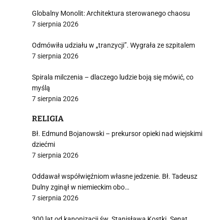
Globalny Monolit: Architektura sterowanego chaosu
7 sierpnia 2026
Odmówiła udziału w „tranzycji”. Wygrała ze szpitalem
7 sierpnia 2026
Spirala milczenia – dlaczego ludzie boją się mówić, co
myślą
7 sierpnia 2026
RELIGIA
Bł. Edmund Bojanowski – prekursor opieki nad wiejskimi
dziećmi
7 sierpnia 2026
Oddawał współwięźniom własne jedzenie. Bł. Tadeusz
Dulny zginął w niemieckim obo…
7 sierpnia 2026
300 lat od kanonizacji św. Stanisława Kostki. Senat