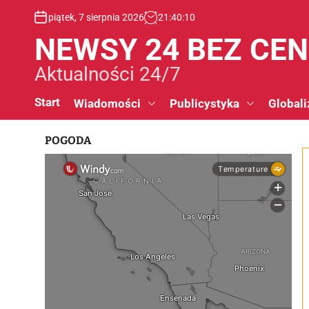
S
piątek, 7 sierpnia 2026
21
:
40
:
10
k
i
NEWSY 24 BEZ CE
p
t
Aktualności 24/7
o
c
Start
Wiadomości
Publicystyka
Globali
o
n
POGODA
t
e
n
t