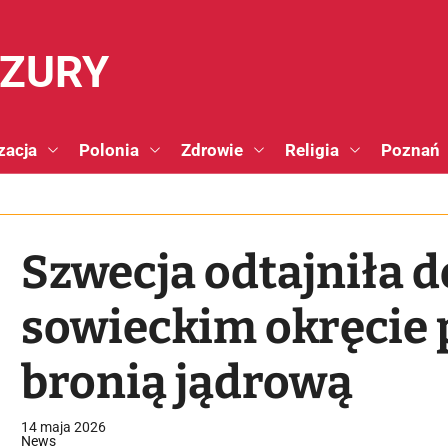
NZURY
zacja
Polonia
Zdrowie
Religia
Poznań
Szwecja odtajniła 
sowieckim okręcie
bronią jądrową
14 maja 2026
News