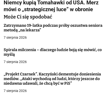
Niemcy kupią Tomahawki od USA. Merz
i
mówi o „strategicznej luce” w obronie
g
Może Ci się spodobać
a
Zatrzymano 19-latka podczas próby oszustwa seniora
metodą „na lekarza”
c
7 sierpnia 2026
j
Spirala milczenia – dlaczego ludzie boją się mówić, co
a
myślą
w
7 sierpnia 2026
p
„Projekt Czarnek”. Kaczyński dementuje doniesienia
i
mediów. „Ataki wychodzą od ludzi, którzy jeszcze do
niedawna udawali, że chcą być w PiS”
s
7 sierpnia 2026
u