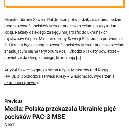
Minister obrony Szwecji Pål Jonson potwierdził, że Ukraina będzie
mogła używać pocisków Meteor przeciwko celom na terytorium
Rosji. Rakiety dalekiego zasięgu mają trafić do ukraińskich
myśliwców Gripen. Minister obrony Szwecji Pål Jonson potwierdził,
że Ukraina będzie mogła używać pocisków Meteor przeciwko celom
znajdującym się na terytorium Rosji. Chodzi o rakiety powietrze–
powietrze dalekiego zasięgu, które mają […]
Artykuł
Szwecja zgadza się na użycie Meteorów nad Rosją
[+VIDEO]
pochodzi z serwisu
Kresy – wiadomości, wydarzenia,
aktualności, newsy
.
Previous:
N
Media: Polska przekazała Ukrainie pięć
a
pocisków PAC-3 MSE
w
Next: