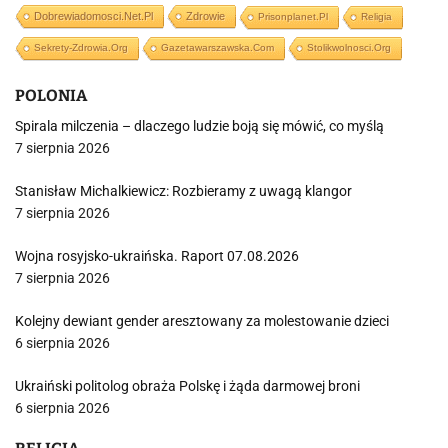
Dobrewiadomosci.net.pl
Zdrowie
Prisonplanet.pl
Religia
Sekrety-Zdrowia.org
Gazetawarszawska.com
Stolikwolnosci.org
POLONIA
Spirala milczenia – dlaczego ludzie boją się mówić, co myślą
7 sierpnia 2026
Stanisław Michalkiewicz: Rozbieramy z uwagą klangor
7 sierpnia 2026
Wojna rosyjsko-ukraińska. Raport 07.08.2026
7 sierpnia 2026
Kolejny dewiant gender aresztowany za molestowanie dzieci
6 sierpnia 2026
Ukraiński politolog obraża Polskę i żąda darmowej broni
6 sierpnia 2026