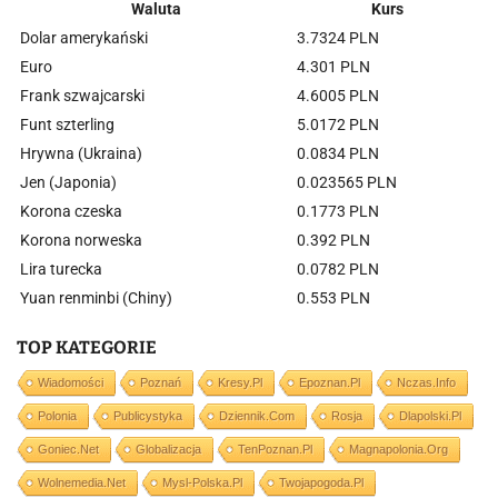
Waluta
Kurs
Dolar amerykański
3.7324 PLN
Euro
4.301 PLN
Frank szwajcarski
4.6005 PLN
Funt szterling
5.0172 PLN
Hrywna (Ukraina)
0.0834 PLN
Jen (Japonia)
0.023565 PLN
Korona czeska
0.1773 PLN
Korona norweska
0.392 PLN
Lira turecka
0.0782 PLN
Yuan renminbi (Chiny)
0.553 PLN
TOP KATEGORIE
Wiadomości
Poznań
Kresy.pl
Epoznan.pl
Nczas.info
Polonia
Publicystyka
Dziennik.com
Rosja
Dlapolski.pl
Goniec.net
Globalizacja
TenPoznan.pl
Magnapolonia.org
Wolnemedia.net
Mysl-Polska.pl
Twojapogoda.pl