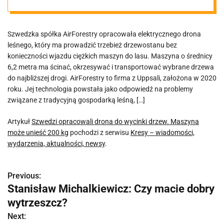
Maszyna może
Szwedzka spółka AirForestry opracowała elektrycznego drona
unieść 200 kg
leśnego, który ma prowadzić trzebież drzewostanu bez
konieczności wjazdu ciężkich maszyn do lasu. Maszyna o średnicy
6,2 metra ma ścinać, okrzesywać i transportować wybrane drzewa
do najbliższej drogi. AirForestry to firma z Uppsali, założona w 2020
roku. Jej technologia powstała jako odpowiedź na problemy
związane z tradycyjną gospodarką leśną, […]
Artykuł
Szwedzi opracowali drona do wycinki drzew. Maszyna
może unieść 200 kg
pochodzi z serwisu
Kresy – wiadomości,
wydarzenia, aktualności, newsy
.
Previous:
N
Stanisław Michalkiewicz: Czy macie dobry
a
wytrzeszcz?
w
Next: