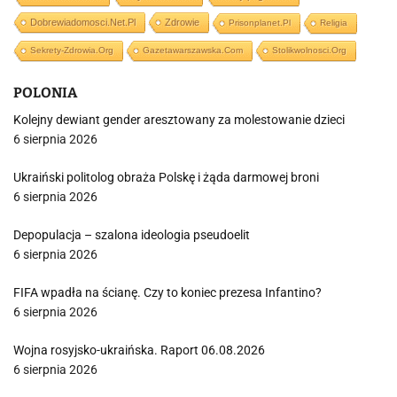
Dobrewiadomosci.net.pl
Zdrowie
Prisonplanet.pl
Religia
Sekrety-Zdrowia.org
Gazetawarszawska.com
Stolikwolnosci.org
POLONIA
Kolejny dewiant gender aresztowany za molestowanie dzieci
6 sierpnia 2026
Ukraiński politolog obraża Polskę i żąda darmowej broni
6 sierpnia 2026
Depopulacja – szalona ideologia pseudoelit
6 sierpnia 2026
FIFA wpadła na ścianę. Czy to koniec prezesa Infantino?
6 sierpnia 2026
Wojna rosyjsko-ukraińska. Raport 06.08.2026
6 sierpnia 2026