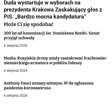
Duda wystartuje w wyborach na
i
prezydenta Krakowa Zaskakujący głos z
g
PiS. „Bardzo mocna kandydatura”
a
Może Ci się spodobać
c
300 lat od kanonizacji św. Stanisława Kostki. Senat
przyjął uchwałę
j
6 sierpnia 2026
a
Media: Rosyjskie drony miały zaatakować frachtowiec
w
niemieckiego armatora w pobliżu Odessy
6 sierpnia 2026
p
i
Anthony Fauci uznany winnym. W tle ogłoszona
pandemia koronawirusa
s
6 sierpnia 2026
u