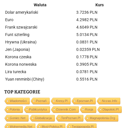
Waluta
Kurs
Dolar amerykański
3.7236 PLN
Euro
4.2982 PLN
Frank szwajcarski
4.6049 PLN
Funt szterling
5.0134 PLN
Hrywna (Ukraina)
0.0831 PLN
Jen (Japonia)
0.02359 PLN
Korona czeska
0.1778 PLN
Korona norweska
0.3905 PLN
Lira turecka
0.0781 PLN
Yuan renminbi (Chiny)
0.5516 PLN
TOP KATEGORIE
Wiadomości
Poznań
Kresy.pl
Epoznan.pl
Nczas.info
Polonia
Publicystyka
Dziennik.com
Rosja
Dlapolski.pl
Goniec.net
Globalizacja
TenPoznan.pl
Magnapolonia.org
Wolnemedia.net
Mysl-Polska.pl
Twojapogoda.pl