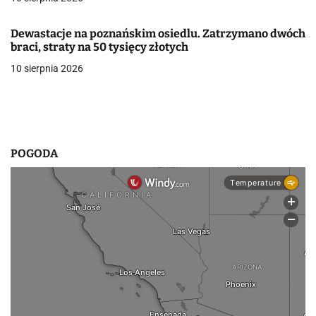
w
Dewastacje na poznańskim osiedlu. Zatrzymano dwóch
p
braci, straty na 50 tysięcy złotych
10 sierpnia 2026
i
s
u
POGODA