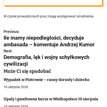
m urzędzie.
W czasie prowadzonych prac mogą występować utrudnienia.
Pojawi się
między innymi
Previous:
N
Ile mamy niepodległości, decyduje
a
ambasada – komentuje Andrzej Kumor
winda
w
Next:
Demografia, lęk i wojny schyłkowych
i
cywilizacji
g
Może Ci się spodobać
a
Wypadek w Piotrowie – ranny dorosły i dziecko
c
10 sierpnia 2026
j
Upały i gwałtowne burze w Wielkopolsce 10 sierpnia
a
10 sierpnia 2026