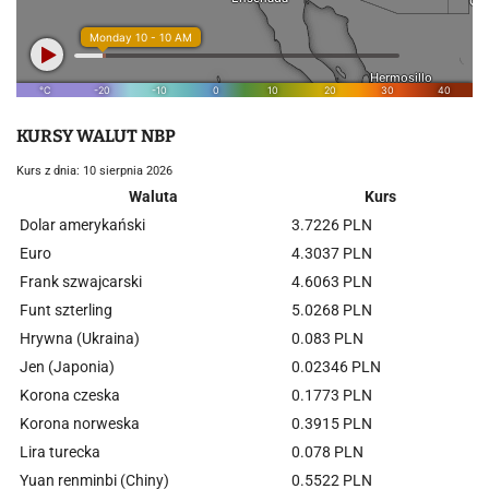
KURSY WALUT NBP
Kurs z dnia: 10 sierpnia 2026
Waluta
Kurs
Dolar amerykański
3.7226 PLN
Euro
4.3037 PLN
Frank szwajcarski
4.6063 PLN
Funt szterling
5.0268 PLN
Hrywna (Ukraina)
0.083 PLN
Jen (Japonia)
0.02346 PLN
Korona czeska
0.1773 PLN
Korona norweska
0.3915 PLN
Lira turecka
0.078 PLN
Yuan renminbi (Chiny)
0.5522 PLN