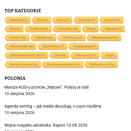
TOP KATEGORIE
Wiadomości
Poznań
Kresy.pl
Epoznan.pl
Nczas.info
Polonia
Publicystyka
Dziennik.com
Rosja
Dlapolski.pl
Goniec.net
Globalizacja
TenPoznan.pl
Magnapolonia.org
Wolnemedia.net
Mysl-Polska.pl
Twojapogoda.pl
Dobrewiadomosci.net.pl
Zdrowie
Prisonplanet.pl
Religia
Sekrety-Zdrowia.org
Gazetawarszawska.com
Stolikwolnosci.org
POLONIA
Marsze KOD-u przeciw „hejtowi”. Polacy je olali
10 sierpnia 2026
Agenda-setting – jak media decydują, o czym myślimy
10 sierpnia 2026
Wojna rosyjsko-ukraińska. Raport 10.08.2026